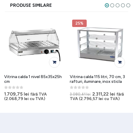
PRODUSE SIMILARE
25%
Vitrina calda 1 nivel 85x35x25h
Vitrina calda 115 litri, 70 cm, 3
cm
rafturi, iluminare, inox sticla
0
out of 5
0
out of 5
Prețul
Prețul
1.709,75
lei
2.311,22
lei
fără TVA
fără
3.080,41
lei
inițial
curent
(
2.068,79
lei
cu TVA)
TVA (
2.796,57
lei
cu TVA)
a
este:
fost:
2.311,22 
3.080,41 lei.