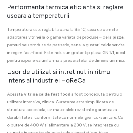
Performanta termica eficienta si reglare
usoara a temperaturii
Temperatura este reglabila pana la 85 °C, ceea ce permite
adaptarea vitrinei la o gama variata de produse – de la
pizza
,
pateuri sau produse de patiserie, pana la gustari calde servite
in regim fast-food. Este inclus un gratar tip plasa GN 1/1, ideal
pentru expunerea uniforma a preparatelor de dimensiuni mici.
Usor de utilizat si intretinut in ritmul
intens al industriei HoReCa
Aceasta
vitrina calda fast food
a fost conceputa pentru o
utilizare intensiva, zilnica. Curatarea este simplificata de
structura accesibila, iar materialele rezistente garanteaza
durabilitate si conformitate cu normele igienico-sanitare. Cu
o putere de 400 W si alimentare la 230 V, se integreaza cu
usurinta in orice tip de unitate de alimentatie publica.