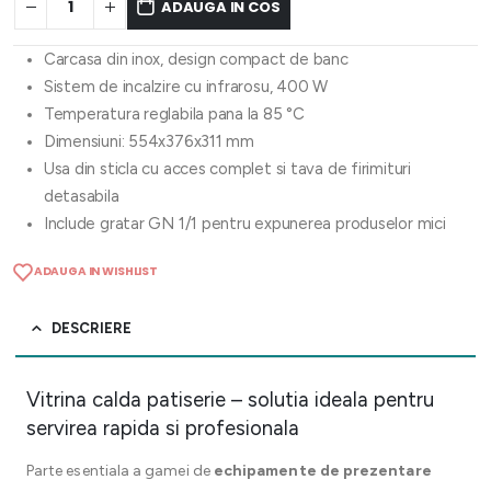
ADAUGA IN COS
Carcasa din inox, design compact de banc
Sistem de incalzire cu infrarosu, 400 W
Temperatura reglabila pana la 85 °C
Dimensiuni: 554x376x311 mm
Usa din sticla cu acces complet si tava de firimituri
detasabila
Include gratar GN 1/1 pentru expunerea produselor mici
ADAUGA IN WISHLIST
DESCRIERE
Vitrina calda patiserie – solutia ideala pentru
servirea rapida si profesionala
Parte esentiala a gamei de
echipamente de prezentare