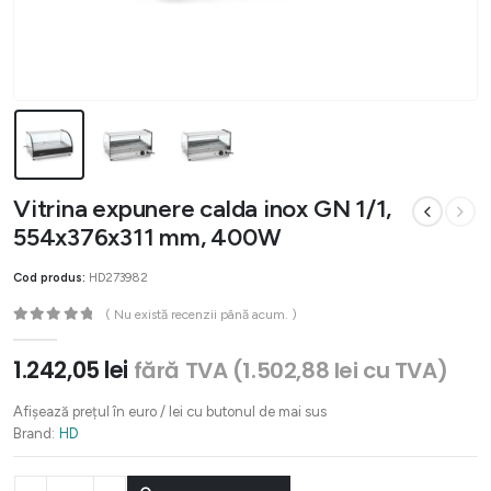
Vitrina expunere calda inox GN 1/1,
554x376x311 mm, 400W
Cod produs:
HD273982
( Nu există recenzii până acum. )
0
out of 5
1.242,05
lei
fără TVA (
1.502,88
lei
cu TVA)
Afișează prețul în euro / lei cu butonul de mai sus
Brand:
HD