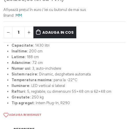
a
este:
fost:
24.180,63 lei.
Afișează prețul în euro / lei cu butonul de mai sus
30.225,78 lei.
Brand:
MM
ADAUGA IN COS
Capacitate:
1430 litri
Inaltime:
200 cm
Latime:
188 cm
Adancime:
72 cm
Numar usi:
3, auto-inchidere
Sistem racire:
Dinamic, dezghetare automata
Temperatura maxima:
pana la -22°C
Iluminare:
LED vertical si lateral
Rafturi:
5, reglabile, cu dimensiuni 55×48 cm si 62×48 cm
Greutate:
250 kg
Tip agregat:
Intern Plug-In, R290
ADAUGA IN WISHLIST