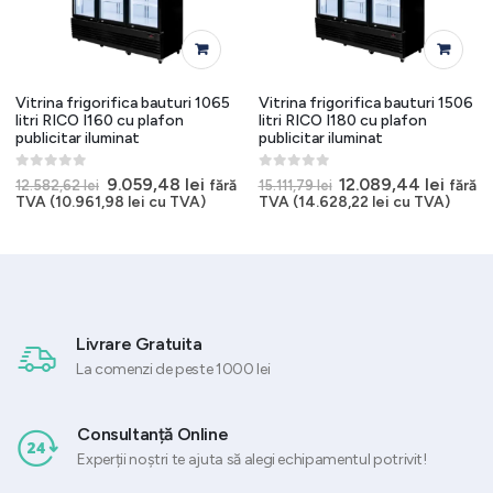
Vitrina frigorifica bauturi 1065
Vitrina frigorifica bauturi 1506
litri RICO I160 cu plafon
litri RICO I180 cu plafon
publicitar iluminat
publicitar iluminat
0
out of 5
0
out of 5
Prețul
Prețul
Prețul
Prețul
9.059,48
lei
12.089,44
lei
fără
fără
12.582,62
lei
15.111,79
lei
inițial
curent
inițial
curen
TVA (
10.961,98
lei
cu TVA)
TVA (
14.628,22
lei
cu TVA)
a
este:
a
este:
fost:
9.059,48 lei.
fost:
12.089
12.582,62 lei.
15.111,79 lei.
Livrare Gratuita
La comenzi de peste 1000 lei
Consultanță Online
Experții noștri te ajuta să alegi echipamentul potrivit!