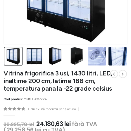
Vitrina frigorifica 3 usi, 1430 litri, LED,
inaltime 200 cm, latime 188 cm,
temperatura pana la -22 grade celsius
Cod produs:
MMMTP007224
( Nu există recenzii până acum. )
0
out of 5
Prețul
Prețul
24.180,63
lei
fără TVA
30.225,78
lei
inițial
curent
(
29.258,56
lei
cu TVA)