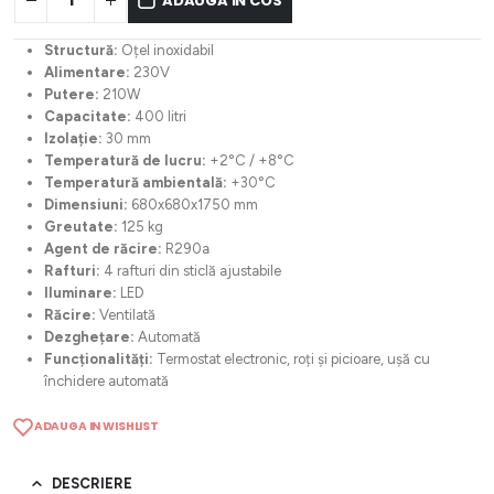
ADAUGA IN COS
Structură:
Oțel inoxidabil
Alimentare:
230V
Putere:
210W
Capacitate:
400 litri
Izolație:
30 mm
Temperatură de lucru:
+2°C / +8°C
Temperatură ambientală:
+30°C
Dimensiuni:
680x680x1750 mm
Greutate:
125 kg
Agent de răcire:
R290a
Rafturi:
4 rafturi din sticlă ajustabile
Iluminare:
LED
Răcire:
Ventilată
Dezghețare:
Automată
Funcționalități:
Termostat electronic, roți și picioare, ușă cu
închidere automată
ADAUGA IN WISHLIST
DESCRIERE