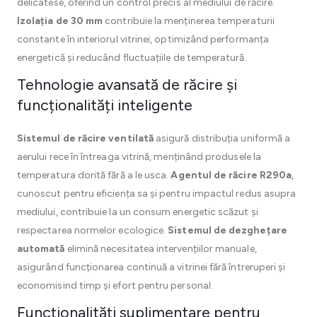
delicatese, oferind un control precis al mediului de răcire.
Izolația de 30 mm
contribuie la menținerea temperaturii
constante în interiorul vitrinei, optimizând performanța
energetică și reducând fluctuațiile de temperatură.
Tehnologie avansată de răcire și
funcționalități inteligente
Sistemul de răcire ventilată
asigură distribuția uniformă a
aerului rece în întreaga vitrină, menținând produsele la
temperatura dorită fără a le usca.
Agentul de răcire R290a
,
cunoscut pentru eficiența sa și pentru impactul redus asupra
mediului, contribuie la un consum energetic scăzut și
respectarea normelor ecologice.
Sistemul de dezghețare
automată
elimină necesitatea intervențiilor manuale,
asigurând funcționarea continuă a vitrinei fără întreruperi și
economisind timp și efort pentru personal.
Funcționalități suplimentare pentru