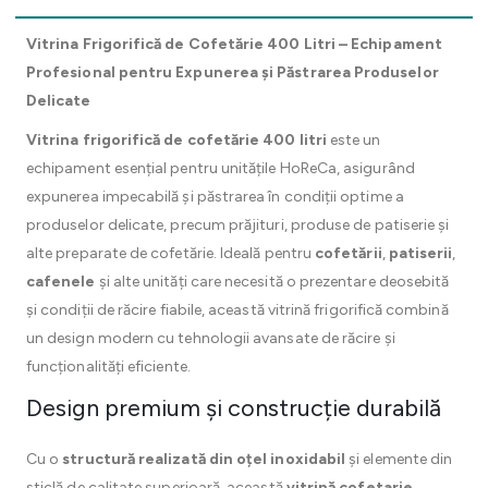
Vitrina Frigorifică de Cofetărie 400 Litri – Echipament
Profesional pentru Expunerea și Păstrarea Produselor
Delicate
Vitrina frigorifică de cofetărie 400 litri
este un
echipament esențial pentru unitățile HoReCa, asigurând
expunerea impecabilă și păstrarea în condiții optime a
produselor delicate, precum prăjituri, produse de patiserie și
alte preparate de cofetărie. Ideală pentru
cofetării
,
patiserii
,
cafenele
și alte unități care necesită o prezentare deosebită
și condiții de răcire fiabile, această vitrină frigorifică combină
un design modern cu tehnologii avansate de răcire și
funcționalități eficiente.
Design premium și construcție durabilă
Cu o
structură realizată din oțel inoxidabil
și elemente din
sticlă de calitate superioară, această
vitrină cofetarie