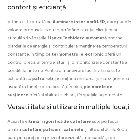
confort și eficiență
Vitrina este dotată cu
iluminare interioară LED
, care pune în
valoare produsele expuse, atrăgând atenția clienților și
stimulând vânzările.
Ușa cu închidere automată
previne
pierderile de energie și contribuie la menținerea temperaturii
constante, în timp ce
termometrul electronic
oferă un
control precis al temperaturii și o monitorizare constantă a
condițiilor interne. Pentru o manevrare facilă, vitrina este
echipată cu
patru roți
, permițând mutarea și repoziționarea
ușoară în funcție de necesități. În plus,
picioarele de
susținere
oferă stabilitate, chiar și în spațiile aglomerate.
Versatilitate și utilizare în multiple locații
Această
vitrină frigorifică de cofetărie
este perfectă
pentru
cofetării
,
patiserii
,
cafenele
și alte unități HoReCa
care pun preț pe o prezentare vizuală impecabilă și pe