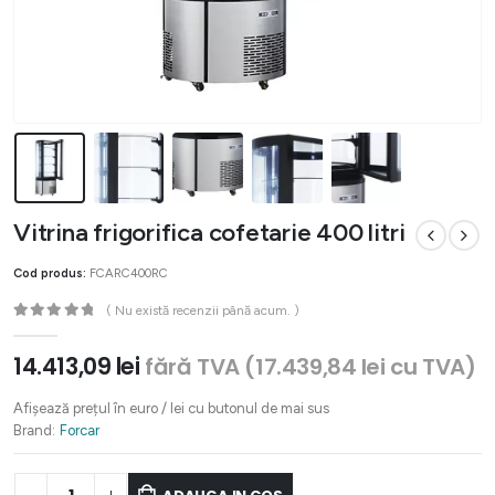
Vitrina frigorifica cofetarie 400 litri
Cod produs:
FCARC400RC
( Nu există recenzii până acum. )
0
out of 5
14.413,09
lei
fără TVA (
17.439,84
lei
cu TVA)
Afișează prețul în euro / lei cu butonul de mai sus
Brand:
Forcar