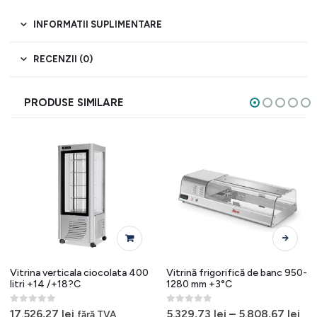
INFORMATII SUPLIMENTARE
RECENZII (0)
PRODUSE SIMILARE
Acest produs are mai multe variații. Opțiunile pot fi alese în pagina produsului.
Vitrina verticala ciocolata 400
Vitrină frigorifică de banc 950-
litri +14 /+18?C
1280 mm +3°C
0
out of 5
0
out of 5
17.526,27
lei
5.329,73
lei
–
5.808,67
lei
fără TVA