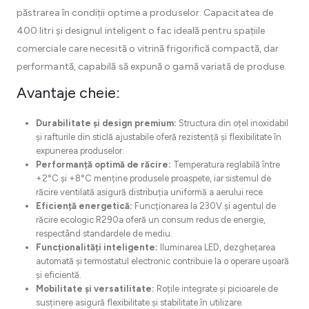
păstrarea în condiții optime a produselor. Capacitatea de
400 litri și designul inteligent o fac ideală pentru spațiile
comerciale care necesită o vitrină frigorifică compactă, dar
performantă, capabilă să expună o gamă variată de produse.
Avantaje cheie:
Durabilitate și design premium:
Structura din oțel inoxidabil
și rafturile din sticlă ajustabile oferă rezistență și flexibilitate în
expunerea produselor.
Performanță optimă de răcire:
Temperatura reglabilă între
+2°C și +8°C menține produsele proaspete, iar sistemul de
răcire ventilată asigură distribuția uniformă a aerului rece.
Eficiență energetică:
Funcționarea la 230V și agentul de
răcire ecologic R290a oferă un consum redus de energie,
respectând standardele de mediu.
Funcționalități inteligente:
Iluminarea LED, dezghețarea
automată și termostatul electronic contribuie la o operare ușoară
și eficientă.
Mobilitate și versatilitate:
Roțile integrate și picioarele de
susținere asigură flexibilitate și stabilitate în utilizare.