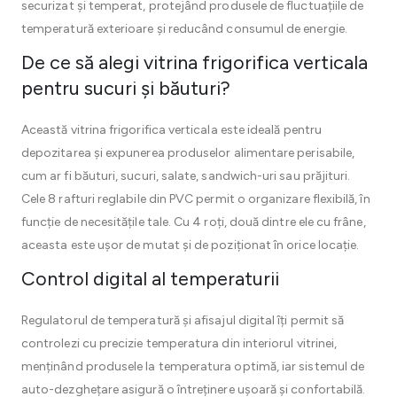
securizat și temperat, protejând produsele de fluctuațiile de
temperatură exterioare și reducând consumul de energie.
De ce să alegi vitrina frigorifica verticala
pentru sucuri și băuturi?
Această vitrina frigorifica verticala este ideală pentru
depozitarea și expunerea produselor alimentare perisabile,
cum ar fi băuturi, sucuri, salate, sandwich-uri sau prăjituri.
Cele 8 rafturi reglabile din PVC permit o organizare flexibilă, în
funcție de necesitățile tale. Cu 4 roți, două dintre ele cu frâne,
aceasta este ușor de mutat și de poziționat în orice locație.
Control digital al temperaturii
Regulatorul de temperatură și afisajul digital îți permit să
controlezi cu precizie temperatura din interiorul vitrinei,
menținând produsele la temperatura optimă, iar sistemul de
auto-dezghețare asigură o întreținere ușoară și confortabilă.