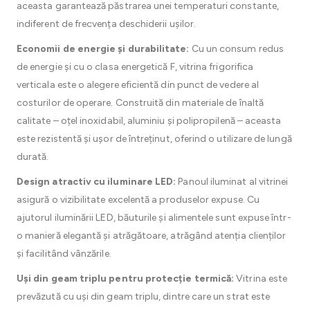
aceasta garantează păstrarea unei temperaturi constante,
indiferent de frecvența deschiderii ușilor.
Economii de energie și durabilitate:
Cu un consum redus
de energie și cu o clasa energetică F, vitrina frigorifica
verticala este o alegere eficientă din punct de vedere al
costurilor de operare. Construită din materiale de înaltă
calitate – oțel inoxidabil, aluminiu și polipropilenă – aceasta
este rezistentă și ușor de întreținut, oferind o utilizare de lungă
durată.
Design atractiv cu iluminare LED:
Panoul iluminat al vitrinei
asigură o vizibilitate excelentă a produselor expuse. Cu
ajutorul iluminării LED, băuturile și alimentele sunt expuse într-
o manieră elegantă și atrăgătoare, atrăgând atenția clienților
și facilitând vânzările.
Uși din geam triplu pentru protecție termică:
Vitrina este
prevăzută cu uși din geam triplu, dintre care un strat este