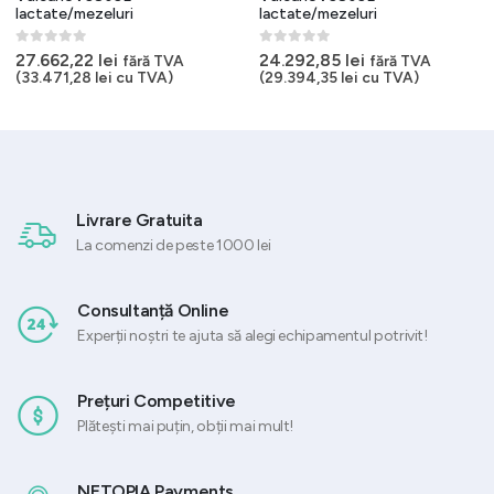
lactate/mezeluri
lactate/mezeluri
0
out of 5
0
out of 5
27.662,22
lei
24.292,85
lei
fără TVA
fără TVA
(
33.471,28
lei
cu TVA)
(
29.394,35
lei
cu TVA)
Livrare Gratuita
La comenzi de peste 1000 lei
Consultanță Online
Experții noștri te ajuta să alegi echipamentul potrivit!
Prețuri Competitive
Plătești mai puțin, obții mai mult!
NETOPIA Payments