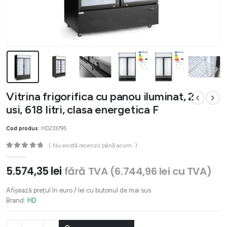
Vitrina frigorifica cu panou iluminat, 2
usi, 618 litri, clasa energetica F
Cod produs:
HD233795
( Nu există recenzii până acum. )
0
out of 5
5.574,35
lei
fără TVA (
6.744,96
lei
cu TVA)
Afișează prețul în euro / lei cu butonul de mai sus
Brand:
HD