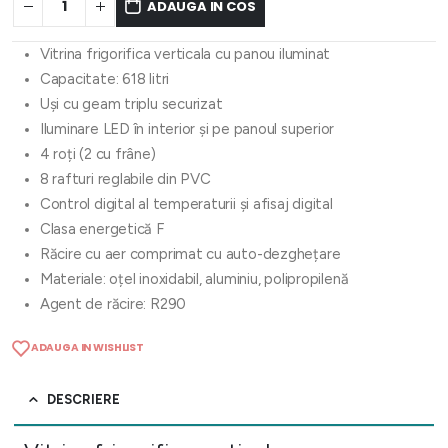
ADAUGA IN COS
Vitrina frigorifica verticala cu panou iluminat
Capacitate: 618 litri
Uși cu geam triplu securizat
Iluminare LED în interior și pe panoul superior
4 roți (2 cu frâne)
8 rafturi reglabile din PVC
Control digital al temperaturii și afisaj digital
Clasa energetică F
Răcire cu aer comprimat cu auto-dezghețare
Materiale: oțel inoxidabil, aluminiu, polipropilenă
Agent de răcire: R290
ADAUGA IN WISHLIST
DESCRIERE