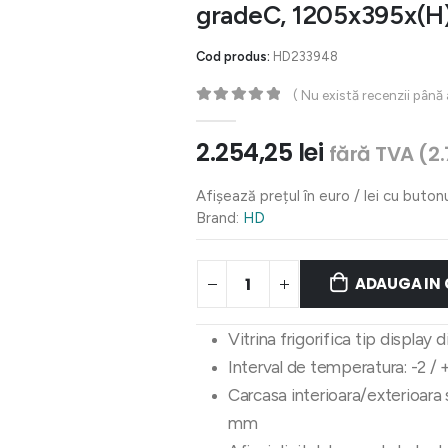
gradeC, 1205x395x(
Cod produs:
HD233948
( Nu există recenzii până
0
out of 5
2.254,25
lei
fără TVA (
2
Afișează prețul în euro / lei cu buton
Brand:
HD
ADAUGA IN
Vitrina frigorifica tip display
Interval de temperatura: -2 / 
Carcasa interioara/exterioara s
mm