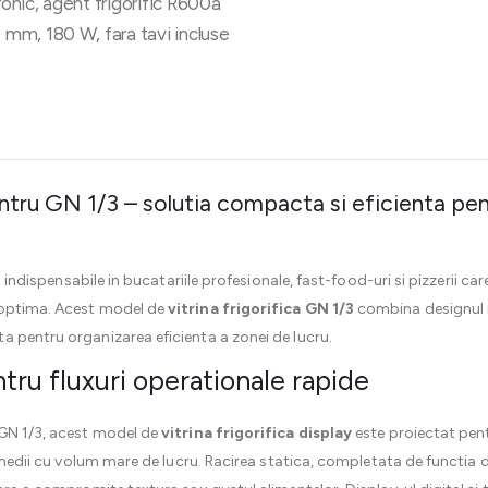
ronic, agent frigorific R600a
mm, 180 W, fara tavi incluse
pentru GN 1/3 – solutia compacta si eficienta p
nt indispensabile in bucatariile profesionale, fast-food-uri si pizzerii ca
 optima. Acest model de
vitrina frigorifica GN 1/3
combina designul 
a pentru organizarea eficienta a zonei de lucru.
ntru fluxuri operationale rapide
 GN 1/3, acest model de
vitrina frigorifica display
este proiectat pen
ru medii cu volum mare de lucru. Racirea statica, completata de functi