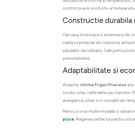
distributie uniforma a temperaturii, 
control precis si intuitiv al temperatur
Constructie durabila d
Carcasa interioara si exterioara din o
inalte standarde din industria alimen
pauzelor de utilizare. Cele patru picio
personalizate.
Adaptabilitate si eco
Aceasta
vitrina frigorifica inox
are 
trucks-urile, cafenelele sau barurile. 
energetica, chiar si in conditii de te
Pentru si mai multe modele si varian
pizza
. Alegerea perfecta pentru oric