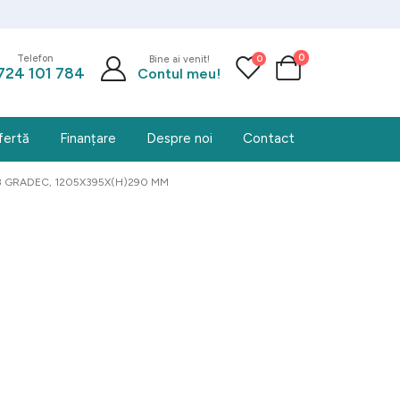
0
0
Telefon
Bine ai venit!
724 101 784
Contul meu!
fertă
Finanțare
Despre noi
Contact
2/8 GRADEC, 1205X395X(H)290 MM