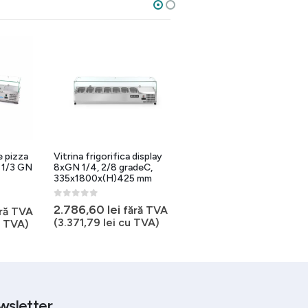
e pizza
Vitrina frigorifica display
Vitrina ingrediente pizza 7
 1/3 GN
8xGN 1/4, 2/8 gradeC,
GN 1/4, inox Aisi 304
335x1800x(H)425 mm
0
out of 5
ul
3.374,93
lei
fără TVA
0
out of 5
2.786,60
lei
al
ețul
fără TVA
ră TVA
(
4.083,67
lei
cu TVA)
rent
(
3.371,79
lei
cu TVA)
 TVA)
:
te:
2,04 lei.
528,42 lei.
wsletter