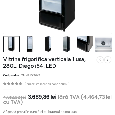
Vitrina frigorifica verticala 1 usa,
280L, Diego i54, LED
Cod produs:
MMMTP006461
( Nu există recenzii până acum. )
0
out of 5
Prețul
Prețul
3.689,86
lei
fără TVA (
4.464,73
lei
4.612,32
lei
inițial
curent
cu TVA)
a
este:
fost:
3.689,86 lei.
Afișează prețul în euro / lei cu butonul de mai sus