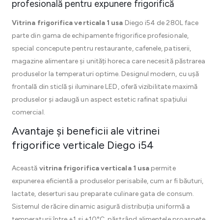
profesională pentru expunere frigorifică
Vitrina frigorifica verticala 1 usa
Diego i54 de 280L face
parte din gama de echipamente frigorifice profesionale,
special concepute pentru restaurante, cafenele, patiserii,
magazine alimentare și unități horeca care necesită păstrarea
produselor la temperaturi optime. Designul modern, cu ușă
frontală din sticlă și iluminare LED, oferă vizibilitate maximă
produselor și adaugă un aspect estetic rafinat spațiului
comercial.
Avantaje și beneficii ale vitrinei
frigorifice verticale Diego i54
Această
vitrina frigorifica verticala 1 usa
permite
expunerea eficientă a produselor perisabile, cum ar fi băuturi,
lactate, deserturi sau preparate culinare gata de consum.
Sistemul de răcire dinamic asigură distribuția uniformă a
temperaturii între +1 și +10°C, păstrând alimentele proaspete