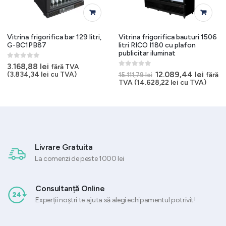
Vitrina frigorifica bar 129 litri,
Vitrina frigorifica bauturi 1506
G-BC1PB87
litri RICO I180 cu plafon
publicitar iluminat
0
out of 5
l
3.168,88
lei
fără TVA
nt
0
out of 5
Prețul
Prețul
12.089,44
lei
(
3.834,34
lei
cu TVA)
fără
15.111,79
lei
inițial
curen
TVA (
14.628,22
lei
cu TVA)
,73 lei.
a
este:
fost:
12.089
15.111,79 lei.
Livrare Gratuita
La comenzi de peste 1000 lei
Consultanță Online
Experții noștri te ajuta să alegi echipamentul potrivit!