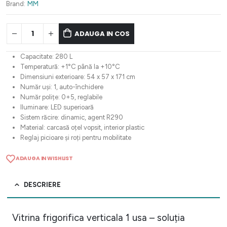
4.612,32 lei.
Brand:
MM
ADAUGA IN COS
Capacitate: 280 L
Temperatură: +1°C până la +10°C
Dimensiuni exterioare: 54 x 57 x 171 cm
Număr uși: 1, auto-închidere
Număr polițe: 0+5, reglabile
Iluminare: LED superioară
Sistem răcire: dinamic, agent R290
Material: carcasă oțel vopsit, interior plastic
Reglaj picioare și roți pentru mobilitate
ADAUGA IN WISHLIST
DESCRIERE
Vitrina frigorifica verticala 1 usa – soluția