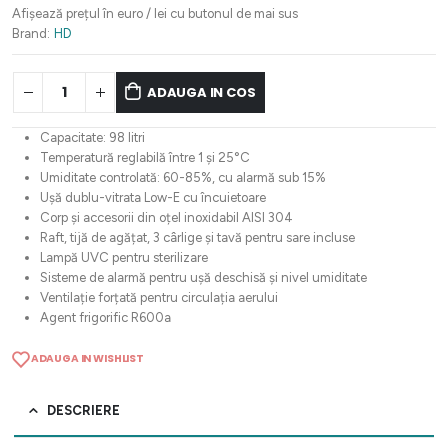
Afișează prețul în euro / lei cu butonul de mai sus
Brand:
HD
ADAUGA IN COS
Capacitate: 98 litri
Temperatură reglabilă între 1 și 25°C
Umiditate controlată: 60-85%, cu alarmă sub 15%
Ușă dublu-vitrata Low-E cu încuietoare
Corp și accesorii din oțel inoxidabil AISI 304
Raft, tijă de agățat, 3 cârlige și tavă pentru sare incluse
Lampă UVC pentru sterilizare
Sisteme de alarmă pentru ușă deschisă și nivel umiditate
Ventilație forțată pentru circulația aerului
Agent frigorific R600a
ADAUGA IN WISHLIST
DESCRIERE