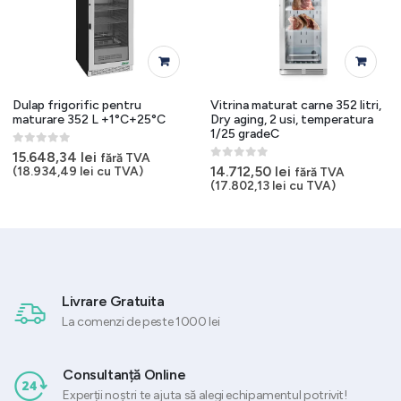
Dulap frigorific pentru
Vitrina maturat carne 352 litri,
maturare 352 L +1°C+25°C
Dry aging, 2 usi, temperatura
1/25 gradeC
0
out of 5
15.648,34
lei
fără TVA
0
out of 5
14.712,50
lei
(
18.934,49
lei
cu TVA)
fără TVA
(
17.802,13
lei
cu TVA)
Livrare Gratuita
La comenzi de peste 1000 lei
Consultanță Online
Experții noștri te ajuta să alegi echipamentul potrivit!