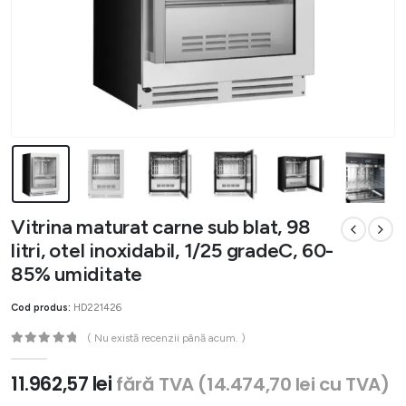
Vitrina maturat carne sub blat, 98
litri, otel inoxidabil, 1/25 gradeC, 60-
85% umiditate
Cod produs:
HD221426
( Nu există recenzii până acum. )
0
out of 5
11.962,57
lei
fără TVA (
14.474,70
lei
cu TVA)