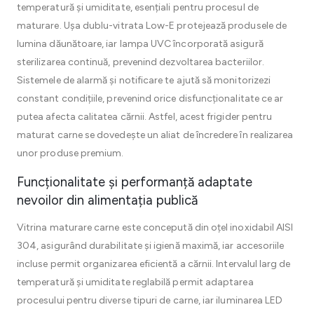
temperatură și umiditate, esențiali pentru procesul de
maturare. Ușa dublu-vitrata Low-E protejează produsele de
lumina dăunătoare, iar lampa UVC încorporată asigură
sterilizarea continuă, prevenind dezvoltarea bacteriilor.
Sistemele de alarmă și notificare te ajută să monitorizezi
constant condițiile, prevenind orice disfuncționalitate ce ar
putea afecta calitatea cărnii. Astfel, acest frigider pentru
maturat carne se dovedește un aliat de încredere în realizarea
unor produse premium.
Funcționalitate și performanță adaptate
nevoilor din alimentația publică
Vitrina maturare carne este concepută din oțel inoxidabil AISI
304, asigurând durabilitate și igienă maximă, iar accesoriile
incluse permit organizarea eficientă a cărnii. Intervalul larg de
temperatură și umiditate reglabilă permit adaptarea
procesului pentru diverse tipuri de carne, iar iluminarea LED