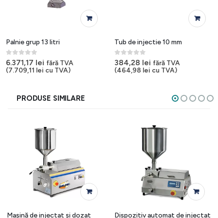
Palnie grup 13 litri
Tub de injectie 10 mm
0
out of 5
0
out of 5
6.371,17
lei
384,28
lei
fără TVA
fără TVA
(
7.709,11
lei
cu TVA)
(
464,98
lei
cu TVA)
PRODUSE SIMILARE
Mașină de injectat și dozat
Dispozitiv automat de injectat