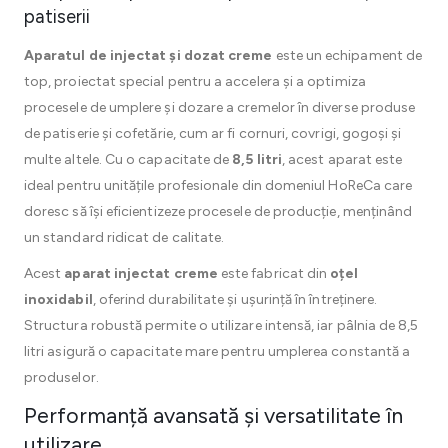
patiserii
Aparatul de injectat și dozat creme
este un echipament de
top, proiectat special pentru a accelera și a optimiza
procesele de umplere și dozare a cremelor în diverse produse
de patiserie și cofetărie, cum ar fi cornuri, covrigi, gogoși și
multe altele. Cu o capacitate de
8,5 litri
, acest aparat este
ideal pentru unitățile profesionale din domeniul HoReCa care
doresc să își eficientizeze procesele de producție, menținând
un standard ridicat de calitate.
Acest
aparat injectat creme
este fabricat din
oțel
inoxidabil
, oferind durabilitate și ușurință în întreținere.
Structura robustă permite o utilizare intensă, iar pâlnia de 8,5
litri asigură o capacitate mare pentru umplerea constantă a
produselor.
Performanță avansată și versatilitate în
utilizare