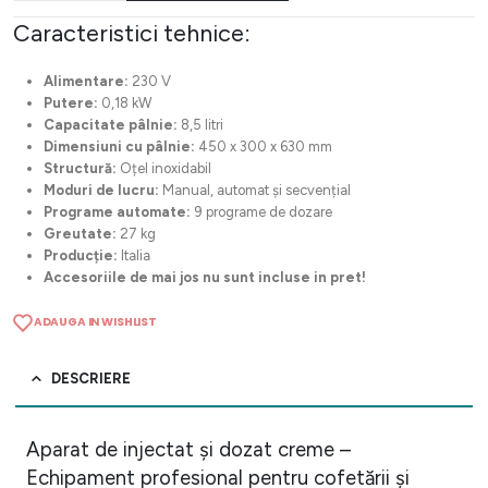
Caracteristici tehnice:
Alimentare:
230 V
Putere:
0,18 kW
Capacitate pâlnie:
8,5 litri
Dimensiuni cu pâlnie:
450 x 300 x 630 mm
Structură:
Oțel inoxidabil
Moduri de lucru:
Manual, automat și secvențial
Programe automate:
9 programe de dozare
Greutate:
27 kg
Producție:
Italia
Accesoriile de mai jos nu sunt incluse in pret!
ADAUGA IN WISHLIST
DESCRIERE
Aparat de injectat și dozat creme –
Echipament profesional pentru cofetării și