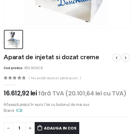
Aparat de injetat si dozat creme
Cod produs:
IB12.DOSIC8
( Nu există recenzii până acum. )
0
out of 5
16.612,92
lei
fără TVA (
20.101,64
lei
cu TVA)
Afișează prețul în euro / lei cu butonul de mai sus
Brand:
ICB
ADAUGA IN COS