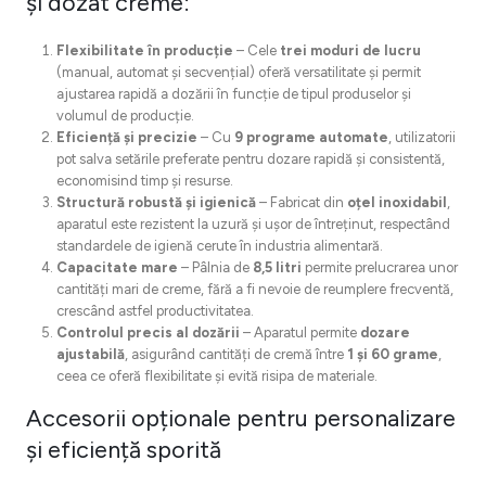
și dozat creme:
Flexibilitate în producție
– Cele
trei moduri de lucru
(manual, automat și secvențial) oferă versatilitate și permit
ajustarea rapidă a dozării în funcție de tipul produselor și
volumul de producție.
Eficiență și precizie
– Cu
9 programe automate
, utilizatorii
pot salva setările preferate pentru dozare rapidă și consistentă,
economisind timp și resurse.
Structură robustă și igienică
– Fabricat din
oțel inoxidabil
,
aparatul este rezistent la uzură și ușor de întreținut, respectând
standardele de igienă cerute în industria alimentară.
Capacitate mare
– Pâlnia de
8,5 litri
permite prelucrarea unor
cantități mari de creme, fără a fi nevoie de reumplere frecventă,
crescând astfel productivitatea.
Controlul precis al dozării
– Aparatul permite
dozare
ajustabilă
, asigurând cantități de cremă între
1 și 60 grame
,
ceea ce oferă flexibilitate și evită risipa de materiale.
Accesorii opționale pentru personalizare
și eficiență sporită