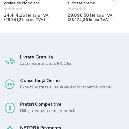
creme de ciocolată
și dozat creme
0
out of 5
0
out of 5
24.414,26
lei
29.896,58
lei
fără TVA
fără TVA
(
29.541,25
lei
cu TVA)
(
36.174,86
lei
cu TVA)
Livrare Gratuita
La comenzi de peste 1000 lei
Consultanță Online
Experții noștri te ajuta să alegi echipamentul potrivit!
Prețuri Competitive
Plătești mai puțin, obții mai mult!
NETOPIA Payments