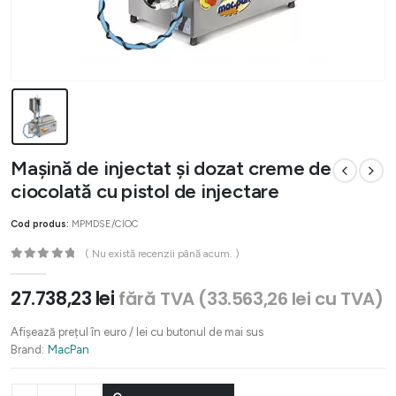
Mașină de injectat și dozat creme de
ciocolată cu pistol de injectare
Cod produs:
MPMDSE/CIOC
( Nu există recenzii până acum. )
0
out of 5
27.738,23
lei
fără TVA (
33.563,26
lei
cu TVA)
Afișează prețul în euro / lei cu butonul de mai sus
Brand:
MacPan