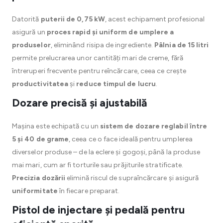
Datorită
puterii de 0,75 kW
, acest echipament profesional
asigură un
proces rapid și uniform de umplere a
produselor
, eliminând risipa de ingrediente.
Pâlnia de 15 litri
permite prelucrarea unor cantități mari de creme, fără
întreruperi frecvente pentru reîncărcare, ceea ce crește
productivitatea
și
reduce timpul de lucru
.
Dozare precisă și ajustabilă
Mașina este echipată cu un
sistem de dozare reglabil între
5 și 40 de grame
, ceea ce o face ideală pentru umplerea
diverselor produse – de la eclere și gogoși, până la produse
mai mari, cum ar fi torturile sau prăjiturile stratificate.
Precizia dozării
elimină riscul de supraîncărcare și asigură
uniformitate
în fiecare preparat.
Pistol de injectare și pedală pentru