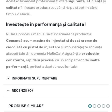
Acest echipament profesional îți oferă
siguranță, eficiență și
calitate
în fiecare produs, reducând risipa și optimizând
timpul de lucru.
Investește în performanță și calitate!
Nu lăsa procesul manual să îți încetinească producția!
Comandă acum mașina de injectat și dozat creme de
ciocolată cu pistol de injectare
și îmbunătățește eficiența
afacerii tale din domeniul HoReCa! Asigură-ți o
producție
constantă, rapidă și precisă
, cu un echipament de
înaltă
performanță
, perfect adaptat nevoilor tale!
INFORMATII SUPLIMENTARE
RECENZII (0)
PRODUSE SIMILARE