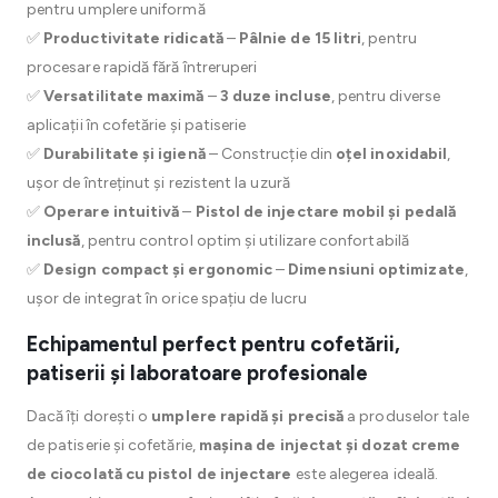
pentru umplere uniformă
✅
Productivitate ridicată
–
Pâlnie de 15 litri
, pentru
procesare rapidă fără întreruperi
✅
Versatilitate maximă
–
3 duze incluse
, pentru diverse
aplicații în cofetărie și patiserie
✅
Durabilitate și igienă
– Construcție din
oțel inoxidabil
,
ușor de întreținut și rezistent la uzură
✅
Operare intuitivă
–
Pistol de injectare mobil și pedală
inclusă
, pentru control optim și utilizare confortabilă
✅
Design compact și ergonomic
–
Dimensiuni optimizate
,
ușor de integrat în orice spațiu de lucru
Echipamentul perfect pentru cofetării,
patiserii și laboratoare profesionale
Dacă îți dorești o
umplere rapidă și precisă
a produselor tale
de patiserie și cofetărie,
mașina de injectat și dozat creme
de ciocolată cu pistol de injectare
este alegerea ideală.