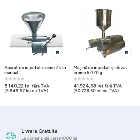
Aparat de injectat creme 7 litri
Mașină de injectat și dozat
manual
creme 5-170 g
0
out of 5
0
out of 5
8.140,22
lei
41.924,38
lei
fără TVA
fără TVA
(
9.849,67
lei
cu TVA)
(
50.728,50
lei
cu TVA)
Livrare Gratuita
La comenzi de peste 1000 lei