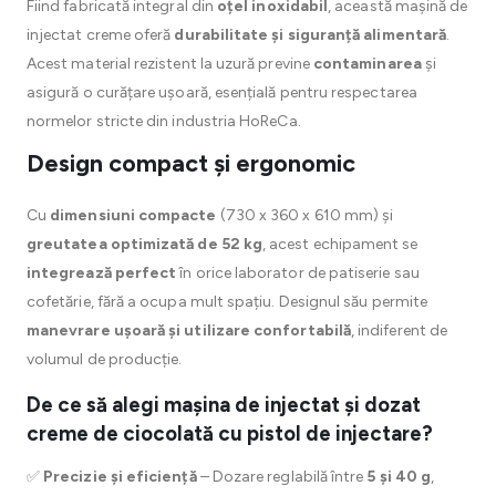
Fiind fabricată integral din
oțel inoxidabil
, această mașină de
injectat creme oferă
durabilitate și siguranță alimentară
.
Acest material rezistent la uzură previne
contaminarea
și
asigură o curățare ușoară, esențială pentru respectarea
normelor stricte din industria HoReCa.
Design compact și ergonomic
Cu
dimensiuni compacte
(730 x 360 x 610 mm) și
greutatea optimizată de 52 kg
, acest echipament se
integrează perfect
în orice laborator de patiserie sau
cofetărie, fără a ocupa mult spațiu. Designul său permite
manevrare ușoară și utilizare confortabilă
, indiferent de
volumul de producție.
De ce să alegi mașina de injectat și dozat
creme de ciocolată cu pistol de injectare?
✅
Precizie și eficiență
– Dozare reglabilă între
5 și 40 g
,