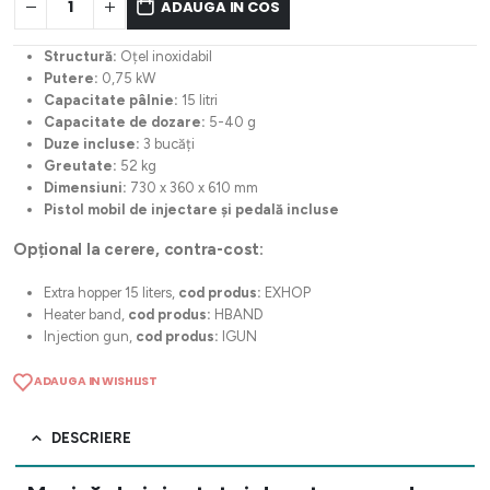
ADAUGA IN COS
Structură:
Oțel inoxidabil
Putere:
0,75 kW
Capacitate pâlnie:
15 litri
Capacitate de dozare:
5-40 g
Duze incluse:
3 bucăți
Greutate:
52 kg
Dimensiuni:
730 x 360 x 610 mm
Pistol mobil de injectare și pedală incluse
Opțional la cerere, contra-cost:
Extra hopper 15 liters,
cod produs:
EXHOP
Heater band,
cod produs:
HBAND
Injection gun,
cod produs:
IGUN
ADAUGA IN WISHLIST
DESCRIERE