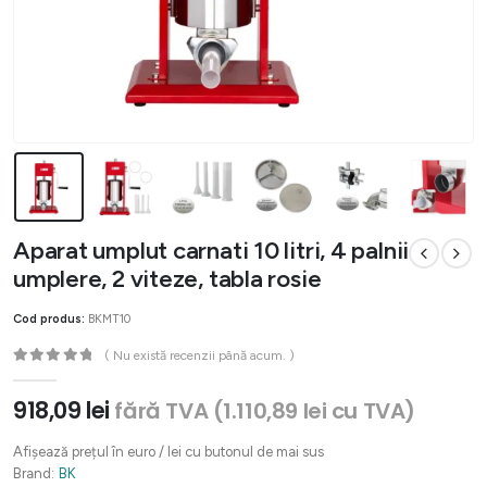
Aparat umplut carnati 10 litri, 4 palnii
umplere, 2 viteze, tabla rosie
Cod produs:
BKMT10
( Nu există recenzii până acum. )
0
out of 5
918,09
lei
fără TVA (
1.110,89
lei
cu TVA)
Afișează prețul în euro / lei cu butonul de mai sus
Brand:
BK