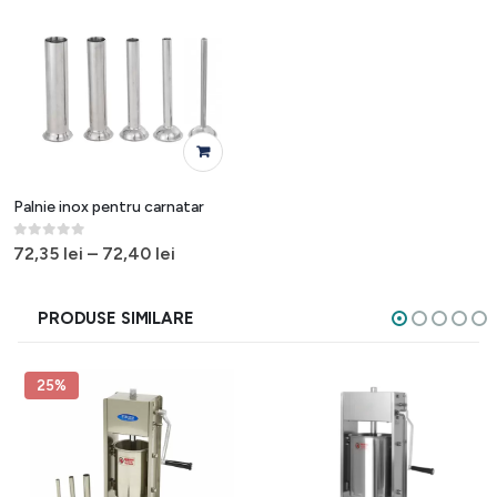
Acest produs are mai multe variații. Opțiunile pot fi alese în pagina produsului.
Palnie inox pentru carnatar
0
out of 5
72,35
lei
–
72,40
lei
PRODUSE SIMILARE
25%