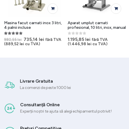
Masina facut carnati inox 3 litri,
Aparat umplut carnati
4 palnii incluse
profesional, 10 litri, inox, manual
5.00
out of 5
0
out of 5
Prețul
Prețul
735,14
lei
1.195,85
lei
fără TVA
fără TVA
980,55
lei
inițial
curent
(
889,52
lei
cu TVA)
(
1.446,98
lei
cu TVA)
a
este:
fost:
735,14 lei.
980,55 lei.
Livrare Gratuita
La comenzi de peste 1000 lei
Consultanță Online
Experții noștri te ajuta să alegi echipamentul potrivit!
Prețuri Competitive