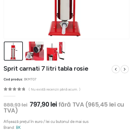
Sprit carnati 7 litri tabla rosie
Cod produs:
BKMT07
( Nu există recenzii până acum. )
0
out of 5
Prețul
Prețul
797,90
lei
fără TVA (
965,45
lei
cu
888,93
lei
inițial
curent
TVA)
a
este:
fost:
797,90 lei.
Afișează prețul în euro / lei cu butonul de mai sus
888,93 lei.
Brand:
BK