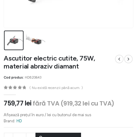
Ascutitor electric cutite, 75W,
material abraziv diamant
Cod produs:
HD820643
( Nu există recenzii până acum. )
0
out of 5
759,77
lei
fără TVA (
919,32
lei
cu TVA)
Afișează prețul în euro / lei cu butonul de mai sus
Brand:
HD