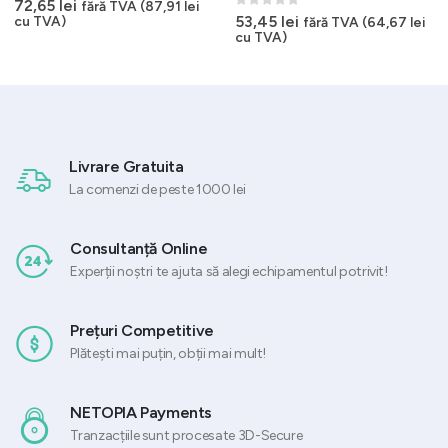
0
out of 5
72,65
lei
fără TVA (
87,91
lei
0
out of 5
53,45
lei
cu TVA)
fără TVA (
64,67
lei
cu TVA)
Livrare Gratuita
La comenzi de peste 1000 lei
Consultanță Online
Experții noștri te ajuta să alegi echipamentul potrivit!
Prețuri Competitive
Plătești mai puțin, obții mai mult!
NETOPIA Payments
Tranzacțiile sunt procesate 3D-Secure