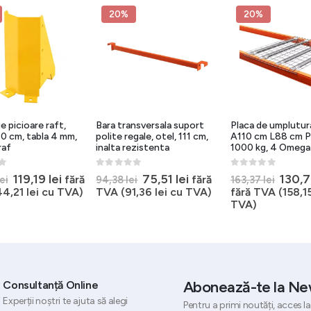
20%
20%
e picioare raft,
Bara transversala suport
Placa de umplutura
 cm, tabla 4 mm,
polite regale, otel, 111 cm,
A110 cm L88 cm P
raf
inalta rezistenta
1000 kg, 4 Omega
5
0
out of 5
0
out of 5
Prețul
Prețul
Prețul
Prețul
Prețu
119,19
lei
75,51
lei
130,
fără
fără
lei
94,38
lei
163,37
lei
inițial
curent
inițial
curent
inițial
44,21
lei
cu TVA)
TVA (
91,36
lei
cu TVA)
fără TVA (
158,1
a
este:
a
este:
a
TVA)
fost:
119,19 lei.
fost:
75,51 lei.
fost:
148,98 lei.
94,38 lei.
163,37
Abonează-te la Ne
Consultanță Online
Experții noștri te ajuta să alegi
Pentru a primi noutăți, acces la