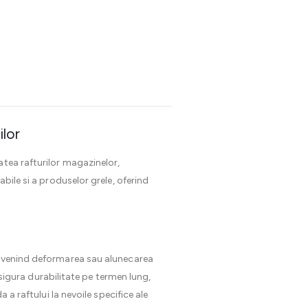
ilor
atea rafturilor magazinelor,
bile si a produselor grele, oferind
prevenind deformarea sau alunecarea
 asigura durabilitate pe termen lung,
 a raftului la nevoile specifice ale