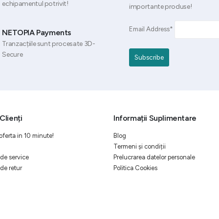
echipamentul potrivit!
importante produse!
Email Address*
NETOPIA Payments
Tranzacțiile sunt procesate 3D-
Secure
Clienți
Informații Suplimentare
oferta in 10 minute!
Blog
Termeni și condiții
de service
Prelucrarea datelor personale
de retur
Politica Cookies