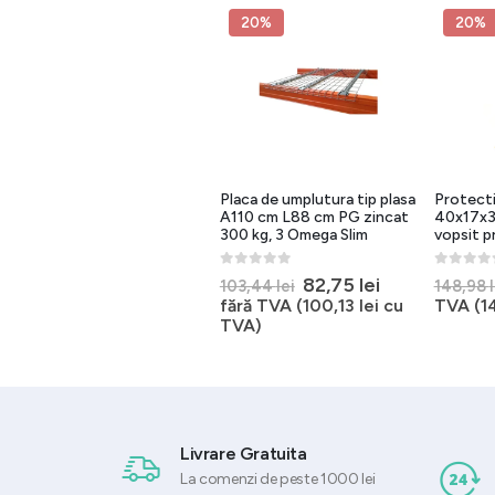
20%
20%
20%
Grilaj metalic pentru raft
Placa de umplutura tip plasa
Protecti
MAGO, zincat, 130×92 cm,
A110 cm L88 cm PG zincat
40x17x30
sarcina 300 kg
300 kg, 3 Omega Slim
vopsit p
0
out of 5
0
out of 5
0
out of 
l
Prețul
Prețul
Prețul
Prețul
216,49
lei
82,75
lei
270,62
lei
103,44
lei
148,98
nt
inițial
curent
inițial
curent
fără TVA (
261,95
lei
cu
fără TVA (
100,13
lei
cu
TVA (
1
a
este:
a
este:
TVA)
TVA)
 lei.
fost:
216,49 lei.
fost:
82,75 lei.
270,62 lei.
103,44 lei.
Livrare Gratuita
La comenzi de peste 1000 lei