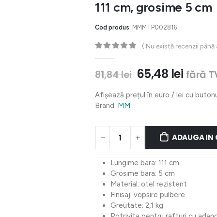
111 cm, grosime 5 cm
Cod produs:
MMMTP002816
( Nu există recenzii până
0
out of 5
Prețul
Prețul
65,48
lei
fără T
81,84
lei
inițial
curen
a
este:
Afișează prețul în euro / lei cu buton
fost:
65,48 
Brand:
MM
81,84 lei.
ADAUGA IN
Lungime bara: 111 cm
Grosime bara: 5 cm
Material: otel rezistent
Finisaj: vopsire pulbere
Greutate: 2,1 kg
Potrivita pentru rafturi cu ada