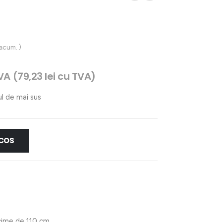
 acum. )
VA (
79,23
lei
cu TVA)
t
ul de mai sus
lei.
 COS
ncime de 110 cm