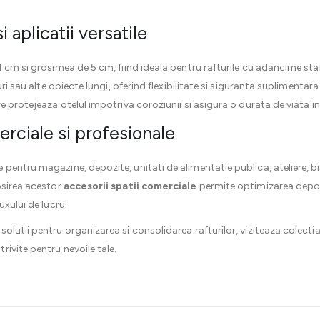
 aplicatii versatile
1 cm si grosimea de 5 cm, fiind ideala pentru rafturile cu adancime s
uri sau alte obiecte lungi, oferind flexibilitate si siguranta suplimentar
e protejeaza otelul impotriva coroziunii si asigura o durata de viata i
merciale si profesionale
entru magazine, depozite, unitati de alimentatie publica, ateliere, bir
osirea acestor
accesorii spatii comerciale
permite optimizarea depozit
uxului de lucru.
olutii pentru organizarea si consolidarea rafturilor, viziteaza colect
ivite pentru nevoile tale.