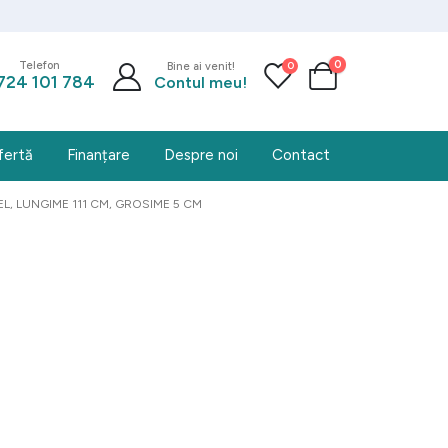
0
0
Telefon
Bine ai venit!
724 101 784
Contul meu!
fertă
Finanțare
Despre noi
Contact
L, LUNGIME 111 CM, GROSIME 5 CM