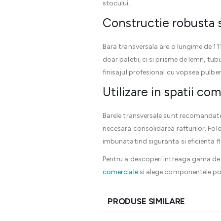
stocului.
Constructie robusta si
Bara transversala are o lungime de 11
doar paletii, ci si prisme de lemn, tub
finisajul profesional cu vopsea pulber
Utilizare in spatii co
Barele transversale sunt recomandate p
necesara consolidarea rafturilor. Fol
imbunatatind siguranta si eficienta fl
Pentru a descoperi intreaga gama de s
comerciale
si alege componentele potr
PRODUSE SIMILARE