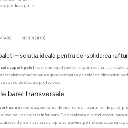
i si produse grele
ENTARE
RECENZII (0)
aleti – solutia ideala pentru consolidarea raftur
sala suport paleti
este conceput pentru a spori rezistenta si stabilit
Acest element aditional asigura sustinerea paletilor de dimensiuni varia
rice spatiu de stocare profesional.
ale barei transversale
port paleti
creste capacitatea de incarcare a fiecarui loc de palet, 
ai mici sau de calitate inferioara. Fiind realizata din otel vopsit, bara
 mecanice intense. Instalarea simpla pe trawersi permite adaptarea rapida