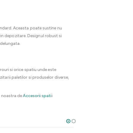
tandard. Aceasta poate sustine nu
a in depozitare. Designul robust si
ndelungata.
ouri si orice spatiu unde este
arii paletilor si produselor diverse,
ia noastra de
Accesorii spatii