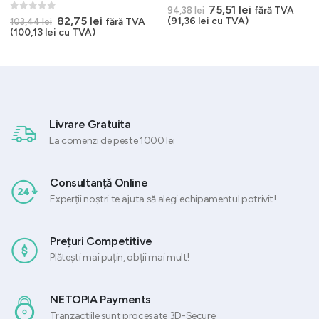
0
out of 5
Prețul
Prețul
75,51
lei
fără TVA
94,38
lei
inițial
curent
0
out of 5
Prețul
Prețul
82,75
lei
(
91,36
lei
cu TVA)
fără TVA
103,44
lei
a
este:
inițial
curent
(
100,13
lei
cu TVA)
fost:
75,51 lei.
a
este:
94,38 lei.
.
fost:
82,75 lei.
103,44 lei.
Livrare Gratuita
La comenzi de peste 1000 lei
Consultanță Online
Experții noștri te ajuta să alegi echipamentul potrivit!
Prețuri Competitive
Plătești mai puțin, obții mai mult!
NETOPIA Payments
Tranzacțiile sunt procesate 3D-Secure