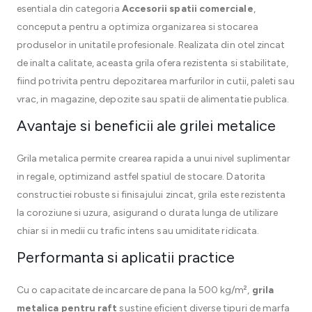
esentiala din categoria
Accesorii spatii comerciale
,
conceputa pentru a optimiza organizarea si stocarea
produselor in unitatile profesionale. Realizata din otel zincat
de inalta calitate, aceasta grila ofera rezistenta si stabilitate,
fiind potrivita pentru depozitarea marfurilor in cutii, paleti sau
vrac, in magazine, depozite sau spatii de alimentatie publica.
Avantaje si beneficii ale grilei metalice
Grila metalica permite crearea rapida a unui nivel suplimentar
in regale, optimizand astfel spatiul de stocare. Datorita
constructiei robuste si finisajului zincat, grila este rezistenta
la coroziune si uzura, asigurand o durata lunga de utilizare
chiar si in medii cu trafic intens sau umiditate ridicata.
Performanta si aplicatii practice
Cu o capacitate de incarcare de pana la 500 kg/m²,
grila
metalica pentru raft
sustine eficient diverse tipuri de marfa