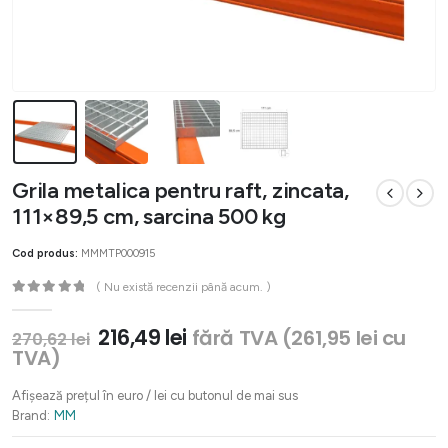
Grila metalica pentru raft, zincata,
111×89,5 cm, sarcina 500 kg
Cod produs:
MMMTP000915
( Nu există recenzii până acum. )
0
out of 5
Prețul
Prețul
216,49
lei
fără TVA (
261,95
lei
cu
270,62
lei
inițial
curent
TVA)
a
este:
fost:
216,49 lei.
Afișează prețul în euro / lei cu butonul de mai sus
270,62 lei.
Brand:
MM