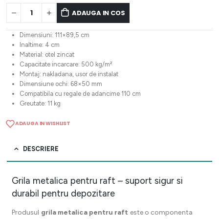
ADAUGA IN COS
Dimensiuni: 111×89,5 cm
Inaltime: 4 cm
Material: otel zincat
Capacitate incarcare: 500 kg/m²
Montaj: nakladana, usor de instalat
Dimensiune ochi: 68×50 mm
Compatibila cu regale de adancime 110 cm
Greutate: 11 kg
ADAUGA IN WISHLIST
DESCRIERE
Grila metalica pentru raft – suport sigur si
durabil pentru depozitare
Produsul
grila metalica pentru raft
este o componenta