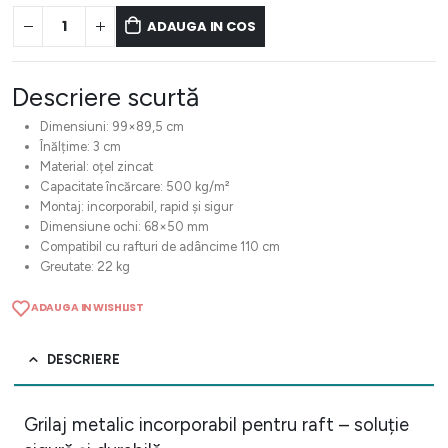
ADAUGA IN COS
Descriere scurtă
Dimensiuni: 99×89,5 cm
Înălțime: 3 cm
Material: oțel zincat
Capacitate încărcare: 500 kg/m²
Montaj: incorporabil, rapid și sigur
Dimensiune ochi: 68×50 mm
Compatibil cu rafturi de adâncime 110 cm
Greutate: 22 kg
ADAUGA IN WISHLIST
DESCRIERE
Grilaj metalic incorporabil pentru raft – soluție