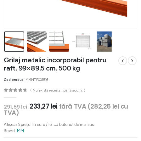
Grilaj metalic incorporabil pentru
raft, 99×89,5 cm, 500 kg
Cod produs:
MMMTP001516
( Nu există recenzii până acum. )
0
out of 5
Prețul
Prețul
233,27
lei
fără TVA (
282,25
lei
cu
291,59
lei
inițial
curent
TVA)
a
este:
fost:
233,27 lei.
Afișează prețul în euro / lei cu butonul de mai sus
291,59 lei.
Brand:
MM