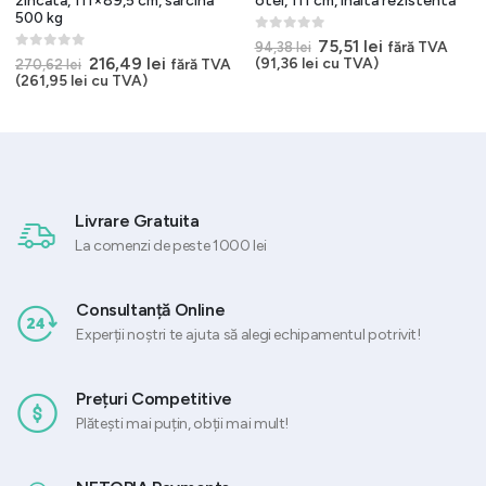
zincata, 111×89,5 cm, sarcina
otel, 111 cm, inalta rezistenta
500 kg
0
out of 5
Prețul
Prețul
75,51
lei
fără TVA
94,38
lei
inițial
curent
0
out of 5
Prețul
Prețul
216,49
lei
(
91,36
lei
cu TVA)
fără TVA
270,62
lei
a
este:
inițial
curent
(
261,95
lei
cu TVA)
fost:
75,51 lei.
a
este:
94,38 lei.
fost:
216,49 lei.
270,62 lei.
Livrare Gratuita
La comenzi de peste 1000 lei
Consultanță Online
Experții noștri te ajuta să alegi echipamentul potrivit!
Prețuri Competitive
Plătești mai puțin, obții mai mult!