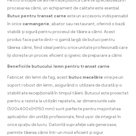
Pentru unitățile de alimentație publică care se specializează în
procesarea cărnii, un echipament de calitate este esențial.
Butuc pentru transat carne
este un accesoriu indispensabil
în orice
carmangerie
, abator sau restaurant, oferind o bază
stabilă și sigură pentru procesul de tăiere a cărnii. Acest
produs face parte dintr-o gamă largă de butuci pentru
tăierea cărnii, fiind ideal pentru orice unitate profesională care
își dorește un proces eficient și igienic de preparare a cărnii.
Beneficiile butucului lemn pentru transat carne
Fabricat din lemn de fag, acest
butuc macelărie
vine pe un
suport robust din lemn, asigurând o utilizare de durată și o
stabilitate excepțională în timpul tăierii. Butucul este proiectat
pentru a rezista la utilizări repetate, iar dimensiunile sale
(500x400x(H)150 mm) sunt perfecte pentru majoritatea
aplicațiilor din unități profesionale, fiind ușor de integrat în
orice spațiu de lucru. Datorită suprafeței sale generoase,
permite tăierea cărnii într-un mod eficient și sigur.