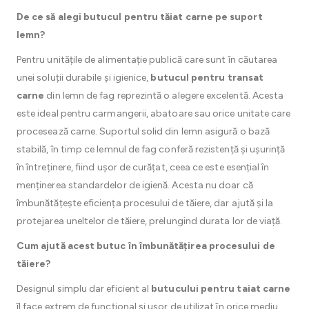
De ce să alegi butucul pentru tăiat carne pe suport
lemn?
Pentru unitățile de alimentație publică care sunt în căutarea
unei soluții durabile și igienice,
butucul pentru transat
carne
din lemn de fag reprezintă o alegere excelentă. Acesta
este ideal pentru carmangerii, abatoare sau orice unitate care
procesează carne. Suportul solid din lemn asigură o bază
stabilă, în timp ce lemnul de fag conferă rezistență și ușurință
în întreținere, fiind ușor de curățat, ceea ce este esențial în
menținerea standardelor de igienă. Acesta nu doar că
îmbunătățește eficiența procesului de tăiere, dar ajută și la
protejarea uneltelor de tăiere, prelungind durata lor de viață.
Cum ajută acest butuc în îmbunătățirea procesului de
tăiere?
Designul simplu dar eficient al
butucului pentru taiat carne
îl face extrem de funcțional și ușor de utilizat în orice mediu