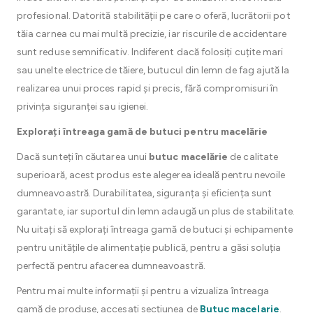
profesional. Datorită stabilității pe care o oferă, lucrătorii pot
tăia carnea cu mai multă precizie, iar riscurile de accidentare
sunt reduse semnificativ. Indiferent dacă folosiți cuțite mari
sau unelte electrice de tăiere, butucul din lemn de fag ajută la
realizarea unui proces rapid și precis, fără compromisuri în
privința siguranței sau igienei.
Explorați întreaga gamă de butuci pentru macelărie
Dacă sunteți în căutarea unui
butuc macelărie
de calitate
superioară, acest produs este alegerea ideală pentru nevoile
dumneavoastră. Durabilitatea, siguranța și eficiența sunt
garantate, iar suportul din lemn adaugă un plus de stabilitate.
Nu uitați să explorați întreaga gamă de butuci și echipamente
pentru unitățile de alimentație publică, pentru a găsi soluția
perfectă pentru afacerea dumneavoastră.
Pentru mai multe informații și pentru a vizualiza întreaga
gamă de produse, accesați secțiunea de
Butuc macelarie
.