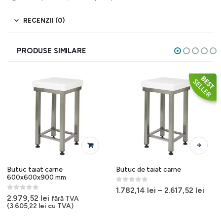
RECENZII (0)
PRODUSE SIMILARE
Acest produs are mai multe variații. Opțiunile pot fi alese în pagina produsului.
Butuc taiat carne
Butuc de taiat carne
600x600x900 mm
0
out of 5
1.782,14
lei
–
2.617,52
lei
0
out of 5
2.979,52
lei
fără TVA
(
3.605,22
lei
cu TVA)