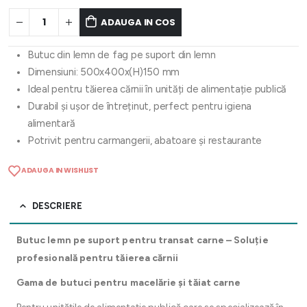
ADAUGA IN COS
Butuc din lemn de fag pe suport din lemn
Dimensiuni: 500x400x(H)150 mm
Ideal pentru tăierea cărnii în unități de alimentație publică
Durabil și ușor de întreținut, perfect pentru igiena
alimentară
Potrivit pentru carmangerii, abatoare și restaurante
ADAUGA IN WISHLIST
DESCRIERE
Butuc lemn pe suport pentru transat carne – Soluție
profesională pentru tăierea cărnii
Gama de butuci pentru macelărie și tăiat carne