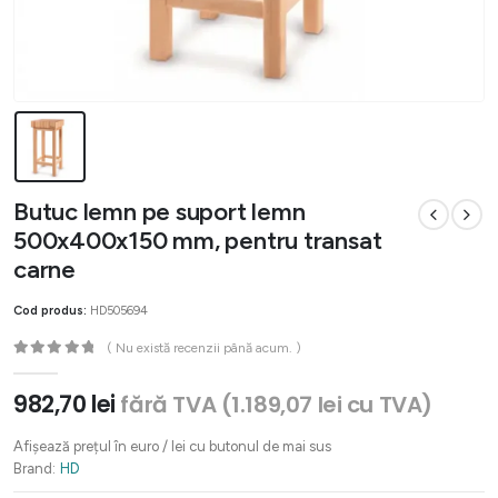
Butuc lemn pe suport lemn
500x400x150 mm, pentru transat
carne
Cod produs:
HD505694
( Nu există recenzii până acum. )
0
out of 5
982,70
lei
fără TVA (
1.189,07
lei
cu TVA)
Afișează prețul în euro / lei cu butonul de mai sus
Brand:
HD