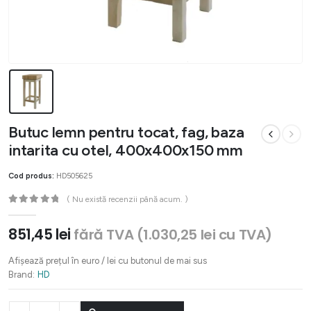
Butuc lemn pentru tocat, fag, baza
intarita cu otel, 400x400x150 mm
Cod produs:
HD505625
( Nu există recenzii până acum. )
0
out of 5
851,45
lei
fără TVA (
1.030,25
lei
cu TVA)
Afișează prețul în euro / lei cu butonul de mai sus
Brand:
HD