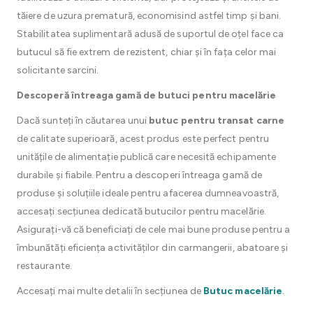
tăiere de uzura prematură, economisind astfel timp și bani.
Stabilitatea suplimentară adusă de suportul de oțel face ca
butucul să fie extrem de rezistent, chiar și în fața celor mai
solicitante sarcini.
Descoperă întreaga gamă de butuci pentru macelărie
Dacă sunteți în căutarea unui
butuc pentru transat carne
de calitate superioară, acest produs este perfect pentru
unitățile de alimentație publică care necesită echipamente
durabile și fiabile. Pentru a descoperi întreaga gamă de
produse și soluțiile ideale pentru afacerea dumneavoastră,
accesați secțiunea dedicată butucilor pentru macelărie.
Asigurați-vă că beneficiați de cele mai bune produse pentru a
îmbunătăți eficiența activităților din carmangerii, abatoare și
restaurante.
Accesați mai multe detalii în secțiunea de
Butuc macelărie
.