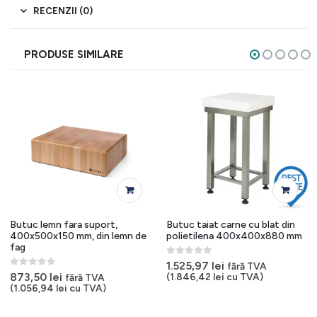
RECENZII (0)
PRODUSE SIMILARE
Butuc lemn fara suport,
Butuc taiat carne cu blat din
400x500x150 mm, din lemn de
polietilena 400x400x880 mm
fag
0
out of 5
1.525,97
lei
fără TVA
0
out of 5
873,50
lei
(
1.846,42
lei
cu TVA)
fără TVA
(
1.056,94
lei
cu TVA)