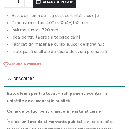
ADAUGA IN COS
Butuc din lemn de fag cu suport întărit cu oțel
Dimensiuni butuc: 400x400x(H)150 mm
Înălțime suport: 720 mm
Ideal pentru tăierea și tocarea cărnii
Fabricat din materiale durabile, ușor de întreținut
Protejează uneltele de tăiere de uzura prematură
ADAUGA IN WISHLIST
DESCRIERE
Butuc lemn pentru tocat – Echipament esențial în
unitățile de alimentație publică
Gama de butuci pentru macelărie și tăiat carne
În orice
unitate de alimentație publică
care se ocupă cu