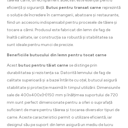
tăierea cărnii, un echipament adecvat este esențial pentru
eficiență și siguranță.
Butuc pentru transat carne
reprezintă
o soluție de încredere în carmangerii, abatoare și restaurante,
fiind un accesoriu indispensabil pentru procesele de tăiere și
tocare a cărnii. Produsul este fabricat din lemn de fag de
înaltă calitate, iar construcția sa robustă și stabilitatea sa
sunt ideale pentru munci de precizie.
Beneficiile butucului din lemn pentru tocat carne
Acest
butuc pentru tăiat carne
se distinge prin
durabilitatea și rezistența sa. Datorită lemnului de fag de
calitate superioară și a bazei întărite cu oțel, butucul asigură
stabilitate și protecție maximă în timpul utilizării. Dimensiunile
sale de 400x400x(H)150 mm și înălțimea suportului de 720
mm sunt perfect dimensionate pentru a oferi o suprafață
suficient de mare pentru tăierea și tocarea diverselor tipuri de
carne. Aceste caracteristici permit o utilizare eficientă, iar
designul său pe suport din lemn asigură un mediu de lucru