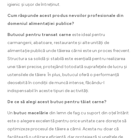
igienic și ușor de întreținut.
Cum răspunde acest produs nevoilor profesionale din
domeniul alimentației publice?
Butucul pentru transat carne
este ideal pentru
carmangerii, abatoare, restaurante și alte unități de
alimentație publică unde tăierea cărnii este un proces frecvent.
Structura sa solidă și stabilă este esențială pentru realizarea
unei tăieri precise, protejând totodată suprafețele de lucru și
ustensilele de tăiere. În plus, butucul oferă o performanță
deosebită în condiții de muncă intense, făcându-l
indispensabil în aceste tipuri de activități.
De ce să alegi acest butuc pentru tăiat carne?
Un
butuc macelărie
din lemn de fag cu suport din oțel întărit
este o alegere excelentă pentru orice unitate care dorește să
optimizeze procesul de tăiere a cărnii. Acesta nu doar că
facilitează o utilizare eficientă, dar protejează și uneltele de