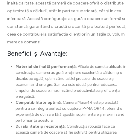
înaltă calitate, această cameră de coacere oferă o distribuție
optimizată a căldurii, atât în partea superioară, cât și în cea
inferioară. Această configurație asigură o coacere uniformă și
constantă, garantând o crustă crocantă și o textură perfectă,
ceea ce contribuie la satisfacția clienților în unitățile cu volum
mare de comenzi.
Beneficii și Avantaje:
Material de înaltă performanță:
Plăcile de samota utilizate în
construcția camerei asigură o reținere excelentă a căldurii și o
distribuție egală, optimizând astfel procesul de coacere și
economisind energie. Samota este ideală pentru reducerea
timpului de coacere, maximizând productivitatea și eficiența
energetică.
Compatibilitate optimă:
Camera Maior44 este proiectată
pentru a se integra perfect cu cuptorul PFMAIOR44, oferind o
experiență de utilizare fără ajustări suplimentare și maximizând
performanța acestuia.
Durabilitate și rezistență:
Construcția robustă face ca
această cameră de coacere să fie potrivită pentru utilizarea