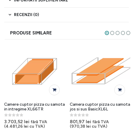
INFORMATII SUPLIMENTARE
RECENZII (0)
PRODUSE SIMILARE
Camere cuptor pizza cu samota
Camera cuptor pizza cu samota
in intregime XL66TR
jos si sus BasicXL6L
0
out of 5
0
out of 5
3.703,52
lei
801,97
lei
fără TVA
fără TVA
(
4.481,26
lei
cu TVA)
(
970,38
lei
cu TVA)