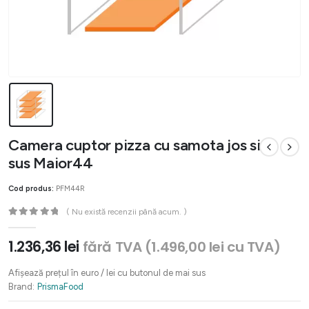
Camera cuptor pizza cu samota jos si
sus Maior44
Cod produs:
PFM44R
( Nu există recenzii până acum. )
0
out of 5
1.236,36
lei
fără TVA (
1.496,00
lei
cu TVA)
Afișează prețul în euro / lei cu butonul de mai sus
Brand:
PrismaFood