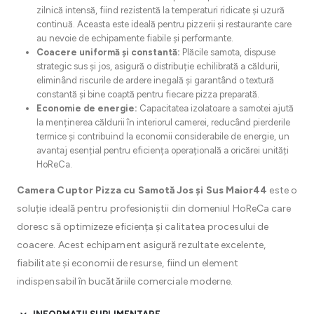
zilnică intensă, fiind rezistentă la temperaturi ridicate și uzură
continuă. Aceasta este ideală pentru pizzerii și restaurante care
au nevoie de echipamente fiabile și performante.
Coacere uniformă și constantă:
Plăcile samota, dispuse
strategic sus și jos, asigură o distribuție echilibrată a căldurii,
eliminând riscurile de ardere inegală și garantând o textură
constantă și bine coaptă pentru fiecare pizza preparată.
Economie de energie:
Capacitatea izolatoare a samotei ajută
la menținerea căldurii în interiorul camerei, reducând pierderile
termice și contribuind la economii considerabile de energie, un
avantaj esențial pentru eficiența operațională a oricărei unități
HoReCa.
Camera Cuptor Pizza cu Samotă Jos și Sus Maior44
este o
soluție ideală pentru profesioniștii din domeniul HoReCa care
doresc să optimizeze eficiența și calitatea procesului de
coacere. Acest echipament asigură rezultate excelente,
fiabilitate și economii de resurse, fiind un element
indispensabil în bucătăriile comerciale moderne.