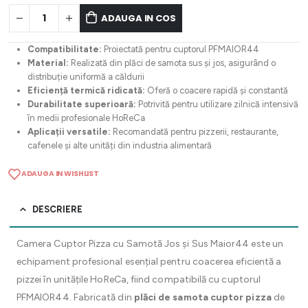
ADAUGA IN COS
Compatibilitate:
Proiectată pentru cuptorul PFMAIOR44
Material:
Realizată din plăci de samota sus și jos, asigurând o
distribuție uniformă a căldurii
Eficiență termică ridicată:
Oferă o coacere rapidă și constantă
Durabilitate superioară:
Potrivită pentru utilizare zilnică intensivă
în medii profesionale HoReCa
Aplicații versatile:
Recomandată pentru pizzerii, restaurante,
cafenele și alte unități din industria alimentară
ADAUGA IN WISHLIST
DESCRIERE
Camera Cuptor Pizza cu Samotă Jos și Sus Maior44 este un
echipament profesional esențial pentru coacerea eficientă a
pizzei în unitățile HoReCa, fiind compatibilă cu cuptorul
PFMAIOR44. Fabricată din
plăci de samota cuptor pizza
de