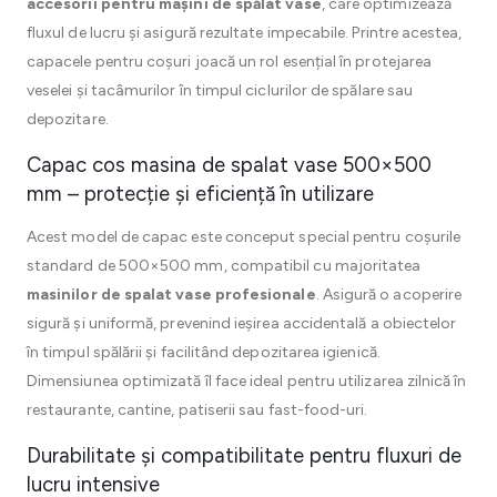
accesorii pentru mașini de spălat vase
, care optimizează
fluxul de lucru și asigură rezultate impecabile. Printre acestea,
capacele pentru coșuri joacă un rol esențial în protejarea
veselei și tacâmurilor în timpul ciclurilor de spălare sau
depozitare.
Capac cos masina de spalat vase 500×500
mm – protecție și eficiență în utilizare
Acest model de capac este conceput special pentru coșurile
standard de 500×500 mm, compatibil cu majoritatea
masinilor de spalat vase profesionale
. Asigură o acoperire
sigură și uniformă, prevenind ieșirea accidentală a obiectelor
în timpul spălării și facilitând depozitarea igienică.
Dimensiunea optimizată îl face ideal pentru utilizarea zilnică în
restaurante, cantine, patiserii sau fast-food-uri.
Durabilitate și compatibilitate pentru fluxuri de
lucru intensive