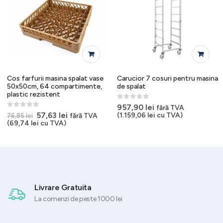
Cos farfurii masina spalat vase
Carucior 7 cosuri pentru masina
50x50cm, 64 compartimente,
de spalat
plastic rezistent
0
out of 5
957,90
lei
fără TVA
0
out of 5
Prețul
Prețul
57,63
lei
(
1.159,06
lei
cu TVA)
fără TVA
76,85
lei
inițial
curent
(
69,74
lei
cu TVA)
a
este:
fost:
57,63 lei.
76,85 lei.
Livrare Gratuita
La comenzi de peste 1000 lei