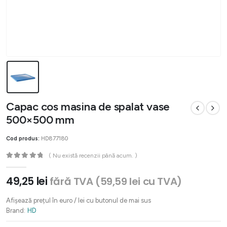
Capac cos masina de spalat vase
500×500 mm
Cod produs:
HD877180
( Nu există recenzii până acum. )
0
out of 5
49,25
lei
fără TVA (
59,59
lei
cu TVA)
Afișează prețul în euro / lei cu butonul de mai sus
Brand:
HD