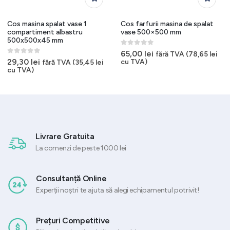
Cos masina spalat vase 1
Cos farfurii masina de spalat
compartiment albastru
vase 500×500 mm
500x500x45 mm
0
out of 5
65,00
lei
fără TVA (
78,65
lei
0
out of 5
29,30
lei
cu TVA)
fără TVA (
35,45
lei
cu TVA)
Livrare Gratuita
La comenzi de peste 1000 lei
Consultanță Online
Experții noștri te ajuta să alegi echipamentul potrivit!
Prețuri Competitive