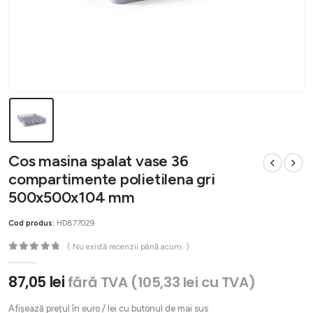
Cos masina spalat vase 36
compartimente polietilena gri
500x500x104 mm
Cod produs:
HD877029
( Nu există recenzii până acum. )
0
out of 5
87,05
lei
fără TVA (
105,33
lei
cu TVA)
Afișează prețul în euro / lei cu butonul de mai sus