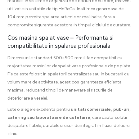
mai ales in sistemele organizate pe coduri de culoare, frecvent
utilizate in unitatile de tip HoReCa. Inaltimea generoasa de
104 mm permite spalarea articolelor mai inalte, fara a
compromite siguranta acestora in timpul ciclului de curatare.
Cos masina spalat vase – Performanta si
compatibilitate in spalarea profesionala
Dimensiunile standard 500×500 mm il fac compatibil cu
majoritatea masinilor de spalat vase profesionale de pe piata.
Fie ca este folosit in spalatorii centralizate sau in bucatarii cu
volum mare de activitate, acest cos garanteaza eficienta
maxima, reducand timpii de manevrare si riscurile de
deteriorare a veselei.
Este o alegere excelenta pentru
unitati comerciale, pub-uri,
catering sau laboratoare de cofetarie
, care cauta solutii
de spalare fiabile, durabile si usor de integrat in fluxul de lucru
zilnic.