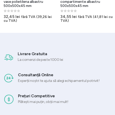
vase polietilena albastru
compartimente albastru
500x500x45 mm
500x500x45 mm
0
out of 5
0
out of 5
32,45
lei
34,55
lei
fără TVA (
39,26
lei
fără TVA (
41,81
lei
cu
cu TVA)
TVA)
Livrare Gratuita
La comenzi de peste 1000 lei
Consultanță Online
Experții noștri te ajuta să alegi echipamentul potrivit!
Prețuri Competitive
Plătești mai puțin, obții mai mult!