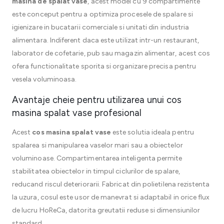
masina de spalat vase
, acest model cu 9 compartimente
este conceput pentru a optimiza procesele de spalare si
igienizare in bucatarii comerciale si unitati din industria
alimentara. Indiferent daca este utilizat intr-un restaurant,
laborator de cofetarie, pub sau magazin alimentar, acest cos
ofera functionalitate sporita si organizare precisa pentru
vesela voluminoasa.
Avantaje cheie pentru utilizarea unui cos
masina spalat vase profesional
Acest
cos masina spalat vase
este solutia ideala pentru
spalarea si manipularea vaselor mari sau a obiectelor
voluminoase. Compartimentarea inteligenta permite
stabilitatea obiectelor in timpul ciclurilor de spalare,
reducand riscul deteriorarii. Fabricat din polietilena rezistenta
la uzura, cosul este usor de manevrat si adaptabil in orice flux
de lucru HoReCa, datorita greutatii reduse si dimensiunilor
standard.