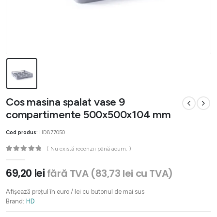
Cos masina spalat vase 9
compartimente 500x500x104 mm
Cod produs:
HD877050
( Nu există recenzii până acum. )
0
out of 5
69,20
lei
fără TVA (
83,73
lei
cu TVA)
Afișează prețul în euro / lei cu butonul de mai sus
Brand:
HD