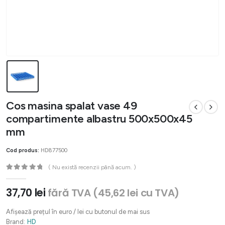
Cos masina spalat vase 49
compartimente albastru 500x500x45
mm
Cod produs:
HD877500
( Nu există recenzii până acum. )
0
out of 5
37,70
lei
fără TVA (
45,62
lei
cu TVA)
Afișează prețul în euro / lei cu butonul de mai sus
Brand:
HD