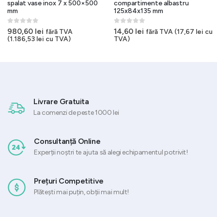
spalat vase inox 7 x 500×500
compartimente albastru
mm
125x84x135 mm
0
out of 5
0
out of 5
980,60
lei
14,60
lei
fără TVA
fără TVA (
17,67
lei
cu
(
1.186,53
lei
cu TVA)
TVA)
Livrare Gratuita
La comenzi de peste 1000 lei
Consultanță Online
Experții noștri te ajuta să alegi echipamentul potrivit!
Prețuri Competitive
Plătești mai puțin, obții mai mult!