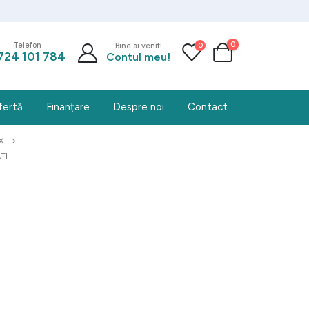
0
0
Telefon
Bine ai venit!
724 101 784
Contul meu!
fertă
Finanțare
Despre noi
Contact
X
TI