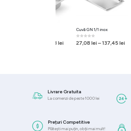
Cuvă GN 1/4 inox
Cuvă GN 1/1 inox
Cuva ingh
360x165
profesio
0
out of 5
0
out of 5
11,68
lei
–
47,33
lei
27,08
lei
–
137,45
lei
0
out of 
77,60
(
93,90
Livrare Gratuita
La comenzi de peste 1000 lei
Prețuri Competitive
Plătești mai puțin, obții mai mult!