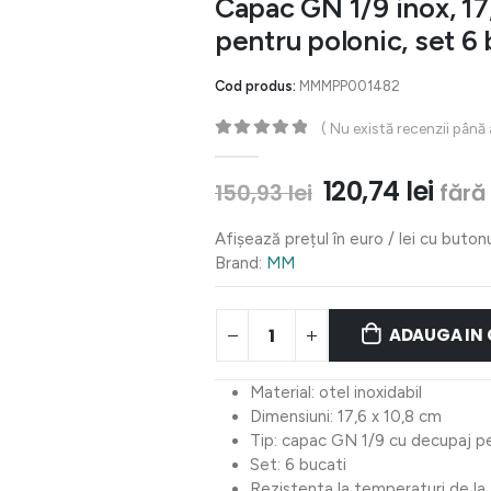
Capac GN 1/9 inox, 17
pentru polonic, set 6 
Cod produs:
MMMPP001482
( Nu există recenzii până
0
out of 5
Prețul
Preț
120,74
lei
fără
150,93
lei
inițial
cure
a
este
Afișează prețul în euro / lei cu buton
fost:
120,7
Brand:
MM
150,93 lei.
ADAUGA IN
Material: otel inoxidabil
Dimensiuni: 17,6 x 10,8 cm
Tip: capac GN 1/9 cu decupaj pe
Set: 6 bucati
Rezistenta la temperaturi de l