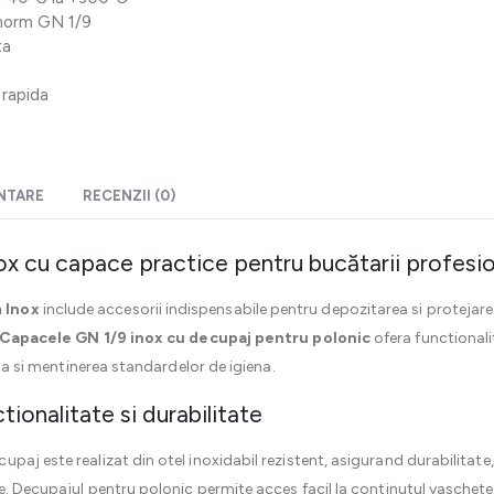
norm GN 1/9
ta
 rapida
ENTARE
RECENZII (0)
 cu capace practice pentru bucătarii profesi
 Inox
include accesorii indispensabile pentru depozitarea si protejarea
Capacele GN 1/9 inox cu decupaj pentru polonic
ofera functionalit
ida si mentinerea standardelor de igiena.
ionalitate si durabilitate
upaj este realizat din otel inoxidabil rezistent, asigurand durabilitate
e. Decupajul pentru polonic permite acces facil la continutul vaschetel