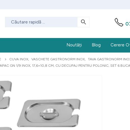
0
Noutăți
Blog
Cerere O
E
CUVA INOX
,
VASCHETE GASTRONORM INOX
,
TAVA GASTRONORM INO
APAC GN 1/9 INOX, 17,6×10,8 CM, CU DECUPAJ PENTRU POLONIC, SET 6 BUCA