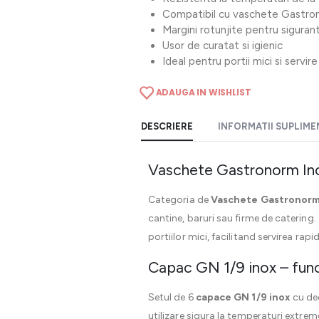
Compatibil cu vaschete Gastro
Margini rotunjite pentru siguran
Usor de curatat si igienic
Ideal pentru portii mici si servire
ADAUGA IN WISHLIST
DESCRIERE
INFORMATII SUPLIM
Vaschete Gastronorm Inox
Categoria de
Vaschete Gastronorm
cantine, baruri sau firme de catering.
portiilor mici, facilitand servirea rap
Capac GN 1/9 inox – funct
Setul de 6
capace GN 1/9 inox
cu dec
utilizare sigura la temperaturi extrem