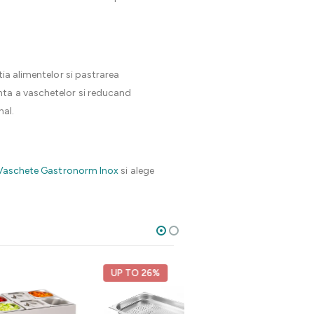
tia alimentelor si pastrarea
nta a vaschetelor si reducand
nal.
Vaschete Gastronorm Inox
si alege
UP TO 26%