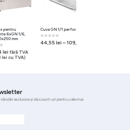
Cuva GN 1/1 perforate
Cuve inox pentru
1/6,
ingrediente 3xGN 1/6,
m
495x225x215 mm
0
out of 5
44,55
lei
–
109,10
lei
0
out of 5
356,43
lei
ă TVA
fără TVA
VA)
(
431,28
lei
cu TVA)
wsletter
 vânzări exclusive și discount-uri pentru cele mai