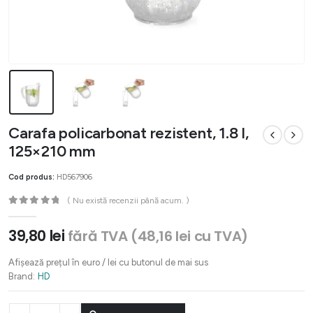
Carafa policarbonat rezistent, 1.8 l,
125×210 mm
Cod produs:
HD567906
( Nu există recenzii până acum. )
0
out of 5
39,80
lei
fără TVA (
48,16
lei
cu TVA)
Afișează prețul în euro / lei cu butonul de mai sus
Brand:
HD