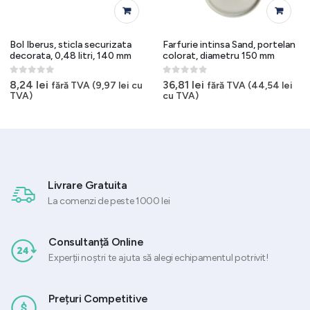
Bol Iberus, sticla securizata
Farfurie intinsa Sand, portelan
decorata, 0,48 litri, 140 mm
colorat, diametru 150 mm
0
out of 5
0
out of 5
8,24
lei
36,81
lei
fără TVA (
9,97
lei
cu
fără TVA (
44,54
lei
TVA)
cu TVA)
Livrare Gratuita
La comenzi de peste 1000 lei
Consultanță Online
Experții noștri te ajuta să alegi echipamentul potrivit!
Prețuri Competitive