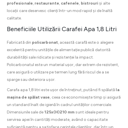
profesionale
,
restaurante
,
cafenele
,
bistrouri
și alte
locații care deservesc clienți într-un mod rapid și de înaltă
calitate.
Beneficiile Utilizării Carafei Apa 1,8 Litri
Fabricată din
policarbonat
, această carafă este o alegere
excelentă pentru unitățile de alimentație publică datorită
durabilității sale ridicate și rezistenței la impact.
Policarbonatul este un material ușor, dar extrem de rezistent,
care asigură o utilizare pe termen lung fără riscul de a se
sparge sau deteriora ușor.
Carafa apa 1,8 litri este ușor de întreținut, putând fi spălată
la
mașina de spălat vase
, ceea ce economisește timp și asigură
un standard înalt de igienă în cadrul unităților comerciale.
Dimensiunile sale de
125x(H)210 mm
sunt ideale pentru
servirea apei în cantități moderate, având o capacitate
suficientă pentru a satisface cerințele clienților, dar într-un