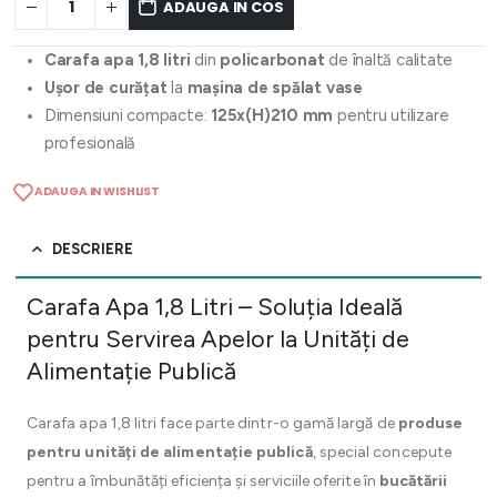
ADAUGA IN COS
Carafa apa 1,8 litri
din
policarbonat
de înaltă calitate
Ușor de curățat
la
mașina de spălat vase
Dimensiuni compacte:
125x(H)210 mm
pentru utilizare
profesională
ADAUGA IN WISHLIST
DESCRIERE
Carafa Apa 1,8 Litri – Soluția Ideală
pentru Servirea Apelor la Unități de
Alimentație Publică
Carafa apa 1,8 litri face parte dintr-o gamă largă de
produse
pentru unități de alimentație publică
, special concepute
pentru a îmbunătăți eficiența și serviciile oferite în
bucătării