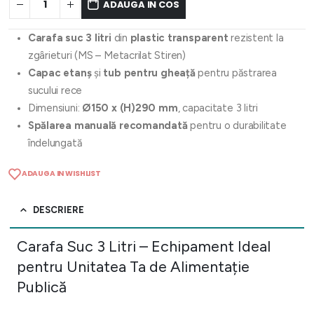
ADAUGA IN COS
Carafa suc 3 litri
din
plastic transparent
rezistent la
zgârieturi (MS – Metacrilat Stiren)
Capac etanș
și
tub pentru gheață
pentru păstrarea
sucului rece
Dimensiuni:
Ø150 x (H)290 mm
, capacitate 3 litri
Spălarea manuală recomandată
pentru o durabilitate
îndelungată
ADAUGA IN WISHLIST
DESCRIERE
Carafa Suc 3 Litri – Echipament Ideal
pentru Unitatea Ta de Alimentație
Publică