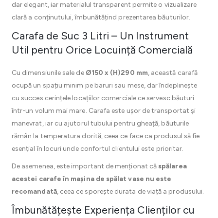
dar elegant, iar materialul transparent permite o vizualizare
clară a conținutului, îmbunătățind prezentarea băuturilor.
Carafa de Suc 3 Litri – Un Instrument
Util pentru Orice Locuință Comercială
Cu dimensiunile sale de
Ø150 x (H)290 mm
, această carafă
ocupă un spațiu minim pe baruri sau mese, dar îndeplinește
cu succes cerințele locațiilor comerciale ce servesc băuturi
într-un volum mai mare. Carafa este ușor de transportat și
manevrat, iar cu ajutorul tubului pentru gheață, băuturile
rămân la temperatura dorită, ceea ce face ca produsul să fie
esențial în locuri unde confortul clientului este prioritar.
De asemenea, este important de menționat că
spălarea
acestei carafe în mașina de spălat vase nu este
recomandată
, ceea ce sporește durata de viață a produsului.
Îmbunătățește Experiența Clienților cu