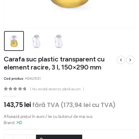
Carafa suc plastic transparent cu
element racire, 3 l, 150×290 mm
Cod produs:
HD425121
( Nu există recenzii până acum. )
0
out of 5
143,75
lei
fără TVA (
173,94
lei
cu TVA)
Afișează prețul în euro / lei cu butonul de mai sus
Brand:
HD