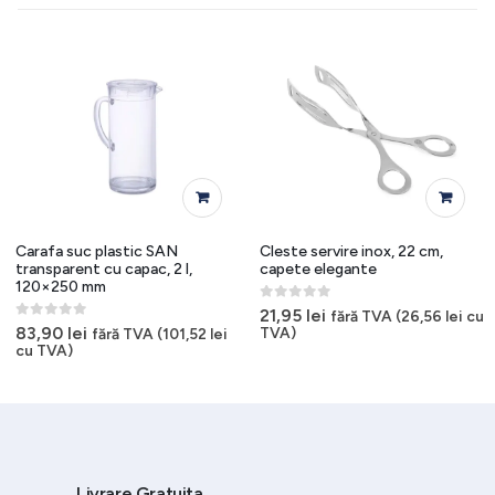
Carafa suc plastic SAN
Cleste servire inox, 22 cm,
transparent cu capac, 2 l,
capete elegante
120×250 mm
0
out of 5
21,95
lei
fără TVA (
26,56
lei
cu
0
out of 5
83,90
lei
TVA)
fără TVA (
101,52
lei
cu TVA)
Livrare Gratuita