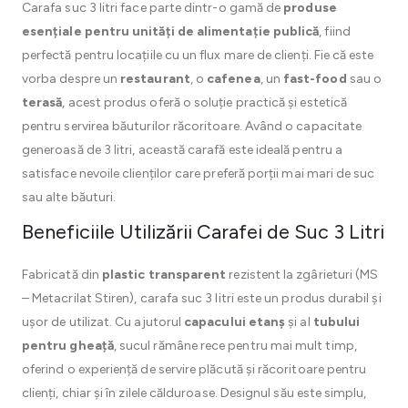
Carafa suc 3 litri face parte dintr-o gamă de
produse
esențiale pentru unități de alimentație publică
, fiind
perfectă pentru locațiile cu un flux mare de clienți. Fie că este
vorba despre un
restaurant
, o
cafenea
, un
fast-food
sau o
terasă
, acest produs oferă o soluție practică și estetică
pentru servirea băuturilor răcoritoare. Având o capacitate
generoasă de 3 litri, această carafă este ideală pentru a
satisface nevoile clienților care preferă porții mai mari de suc
sau alte băuturi.
Beneficiile Utilizării Carafei de Suc 3 Litri
Fabricată din
plastic transparent
rezistent la zgârieturi (MS
– Metacrilat Stiren), carafa suc 3 litri este un produs durabil și
ușor de utilizat. Cu ajutorul
capacului etanș
și al
tubului
pentru gheață
, sucul rămâne rece pentru mai mult timp,
oferind o experiență de servire plăcută și răcoritoare pentru
clienți, chiar și în zilele călduroase. Designul său este simplu,