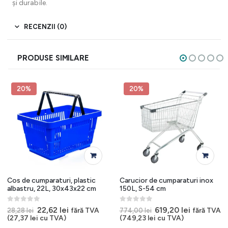
și durabile.
RECENZII (0)
PRODUSE SIMILARE
20%
20%
Cos de cumparaturi, plastic
Carucior de cumparaturi inox
albastru, 22L, 30x43x22 cm
150L, S-54 cm
0
out of 5
0
out of 5
Prețul
Prețul
Prețul
Prețul
22,62
lei
619,20
lei
fără TVA
fără TVA
28,28
lei
774,00
lei
t
inițial
curent
inițial
curent
(
27,37
lei
cu TVA)
(
749,23
lei
cu TVA)
a
este:
a
este: