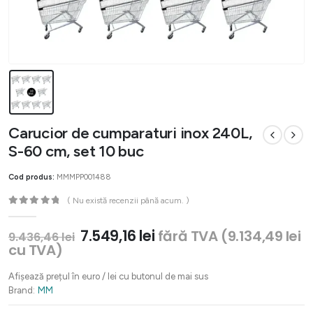
Carucior de cumparaturi inox 240L,
S-60 cm, set 10 buc
Cod produs:
MMMPP001488
( Nu există recenzii până acum. )
0
out of 5
Prețul
Prețul
7.549,16
lei
fără TVA (
9.134,49
lei
9.436,46
lei
inițial
curent
cu TVA)
a
este:
fost:
7.549,16 lei.
Afișează prețul în euro / lei cu butonul de mai sus
9.436,46 lei.
Brand:
MM