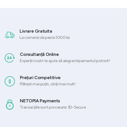
0 lei.
fost:
22,62 lei.
fost:
619,20 lei.
28,28 lei.
774,00 lei.
Livrare Gratuita
La comenzi de peste 1000 lei
Consultanță Online
Experții noștri te ajuta să alegi echipamentul potrivit!
Prețuri Competitive
Plătești mai puțin, obții mai mult!
NETOPIA Payments
Tranzacțiile sunt procesate 3D-Secure