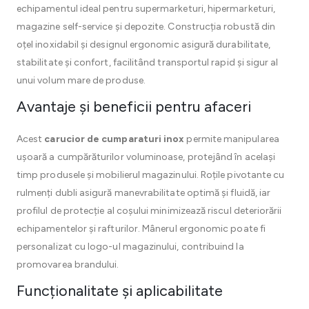
echipamentul ideal pentru supermarketuri, hipermarketuri,
magazine self-service și depozite. Construcția robustă din
oțel inoxidabil și designul ergonomic asigură durabilitate,
stabilitate și confort, facilitând transportul rapid și sigur al
unui volum mare de produse.
Avantaje și beneficii pentru afaceri
Acest
carucior de cumparaturi inox
permite manipularea
ușoară a cumpărăturilor voluminoase, protejând în același
timp produsele și mobilierul magazinului. Roțile pivotante cu
rulmenți dubli asigură manevrabilitate optimă și fluidă, iar
profilul de protecție al coșului minimizează riscul deteriorării
echipamentelor și rafturilor. Mânerul ergonomic poate fi
personalizat cu logo-ul magazinului, contribuind la
promovarea brandului.
Funcționalitate și aplicabilitate