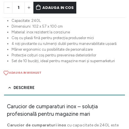
ADAUGA IN COS
Capacitate: 240L
Dimensiuni: 102 x 57 x 100 cm
Material: inox rezistent la coroziune
Coș cu plasă fină pentru protecția produselor mici
4 roți pivotante cu rulmenți dubli pentru manevrabilitate ușoară
Mâner ergonomic cu posibilitate de personalizare
Protecție colțuri coș pentru prevenirea deteriorărilor
Set de 10 bucăți, ideal pentru magazine mari și supermarketuri
ADAUGA IN WISHLIST
DESCRIERE
Carucior de cumparaturi inox – soluția
profesională pentru magazine mari
Carucior de cumparaturi inox
cu capacitate de 240L este