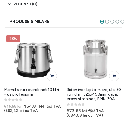
RECENZII (0)
PRODUSE SIMILARE
28%
Marmita inox cu robinet 10 litri
Bidon inox lapte, miere, ulei 30
– uz profesional
litri, diam 325x490mm, capac
etans si robinet, BMK-30A
0
out of 5
Prețul
Prețul
464,81
lei
fără TVA
645,58
lei
inițial
curent
0
out of 5
573,63
lei
(
562,42
lei
cu TVA)
fără TVA
a
este:
(
694,09
lei
cu TVA)
fost:
464,81 lei.
645,58 lei.
i.