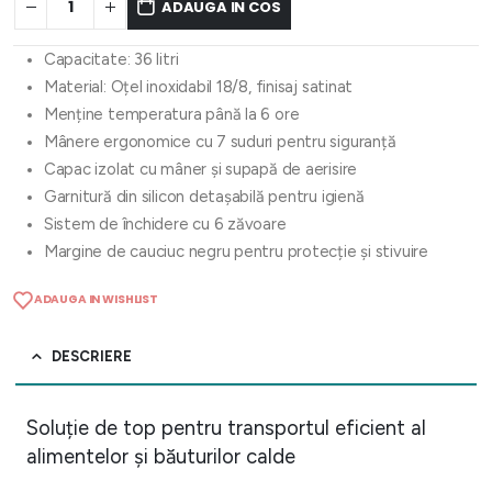
ADAUGA IN COS
Capacitate: 36 litri
Material: Oțel inoxidabil 18/8, finisaj satinat
Menține temperatura până la 6 ore
Mânere ergonomice cu 7 suduri pentru siguranță
Capac izolat cu mâner și supapă de aerisire
Garnitură din silicon detașabilă pentru igienă
Sistem de închidere cu 6 zăvoare
Margine de cauciuc negru pentru protecție și stivuire
ADAUGA IN WISHLIST
DESCRIERE
Soluție de top pentru transportul eficient al
alimentelor și băuturilor calde