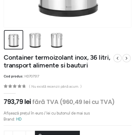
Container termoizolant inox, 36 litri,
transport alimente si bauturi
Cod produs:
HD707517
( Nu există recenzii până acum. )
0
out of 5
793,79
lei
fără TVA (
960,49
lei
cu TVA)
Afișează prețul în euro / lei cu butonul de mai sus
Brand:
HD