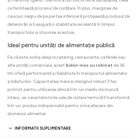
și menținut igienic. Garnitura din silicon este detașabilă, ceea
ce facilitează procesul de curățare. În plus, marginea de
cauciuc negru de pe partea inferioară protejează produsul de
deteriorări și îi asigură o stabilitate excelentă în timpul
transportului și stivuirea acestuia.
Ideal pentru unități de alimentație publică
Fie că este vorba despre catering, restaurante, cafenele sau
alte unități comerciale, acest
bidon inox cu robinet
de 36
litri oferă performanță și fiabilitate în transportul alimentelor
și băuturilor. Capacitatea mare și designul robust îl fac
potrivit pentru utilizarea zilnică într-un mediu de muncă
intens, iar caracteristicile sale de izolare termică îl transformă
într-un produs indispensabil pentru orice afacere din
domeniul alimentar.
INFORMATII SUPLIMENTARE