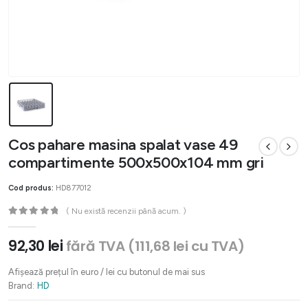
Cos pahare masina spalat vase 49
compartimente 500x500x104 mm gri
Cod produs:
HD877012
( Nu există recenzii până acum. )
0
out of 5
92,30
lei
fără TVA (
111,68
lei
cu TVA)
Afișează prețul în euro / lei cu butonul de mai sus
Brand:
HD