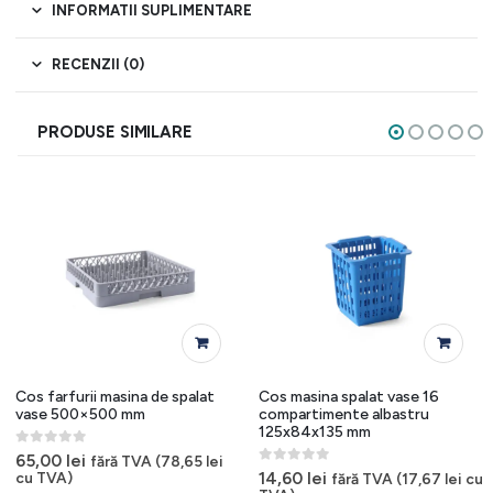
INFORMATII SUPLIMENTARE
RECENZII (0)
PRODUSE SIMILARE
Cos farfurii masina de spalat
Cos masina spalat vase 16
vase 500×500 mm
compartimente albastru
125x84x135 mm
0
out of 5
65,00
lei
fără TVA (
78,65
lei
0
out of 5
14,60
lei
cu TVA)
fără TVA (
17,67
lei
cu