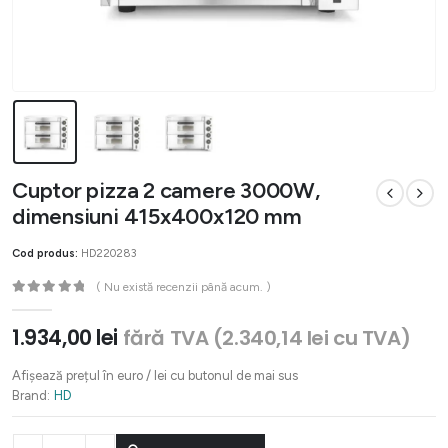
Cuptor pizza 2 camere 3000W,
dimensiuni 415x400x120 mm
Cod produs:
HD220283
( Nu există recenzii până acum. )
0
out of 5
1.934,00
lei
fără TVA (
2.340,14
lei
cu TVA)
Afișează prețul în euro / lei cu butonul de mai sus
Brand:
HD