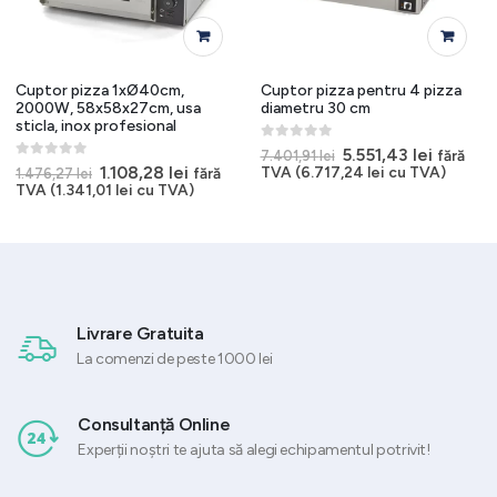
Cuptor pizza 1xØ40cm,
Cuptor pizza pentru 4 pizza
2000W, 58x58x27cm, usa
diametru 30 cm
sticla, inox profesional
0
out of 5
Prețul
Prețul
5.551,43
lei
fără
7.401,91
lei
inițial
curent
0
out of 5
Prețul
Prețul
1.108,28
lei
TVA (
6.717,24
lei
cu TVA)
fără
1.476,27
lei
a
este:
inițial
curent
TVA (
1.341,01
lei
cu TVA)
fost:
5.551,43
a
este:
7.401,91 lei.
fost:
1.108,28 lei.
1.476,27 lei.
Livrare Gratuita
La comenzi de peste 1000 lei
Consultanță Online
Experții noștri te ajuta să alegi echipamentul potrivit!