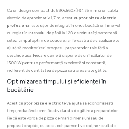
Cu un design compact de 580x560x(H)435 mm și un cablu
electric de aproximativ 1,7 m, acest
cuptor pizza electric
profesional
este ușor de integrat în orice bucătărie. Timer-ul
cu reglat în intervalul de până la 120 de minute îți permite să
setezi timpul optim de coacere, iar fereastra de vizualizare te
ajută să monitorizezi progresul preparatelor tale fără a
deschide ușa. Fiecare cameră dispune de un încălzitor de
1500 W pentru o performanță excelentă și constantă,
indiferent de cantitatea de pizza sau preparate gătite.
Optimizarea timpului și eficienței în
bucătărie
Acest
cuptor pizza electric
te va ajuta să economisești
timp, reducând semnificativ durata de gătire a preparatelor.
Fie că este vorba de pizza de mari dimensiuni sau de
preparate rapide, cu acest echipament vei obține rezultate