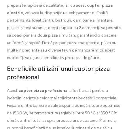
preparate rapide și de calitate, iar cu acest
cuptor pizza
electric
, vei avea la dispoziție un echipament de înaltă
performanță. Ideal pentru bistrouri, camioane alimentare,
pizzerii și restaurante, acest cuptor cu 2 camere îți va permite
să coaci până la două pizza simultan, garantând o coacere
uniformă și rapidă. Fie că prepari pizza margherita, pizza cu
multe ingrediente sau diverse feluri de mâncare mici, acest
cuptor îți va ușura semnificativ procesul de gătire.
Beneficiile utilizării unui cuptor pizza
profesional
Acest
cuptor pizza profesional
a fost creat pentru a
îndeplini cerințele celor mai solicitante bucătării comerciale.
Fiecare dintre camerele sale dispune de încălzitoare puternice
de 1500 W, iar temperatura reglabilă între 50 °C și 350 °C îți
oferă control total asupra procesului de coacere. Mai mult,
cuptorul beneficiază de un interior iluminat și de o ușă cu