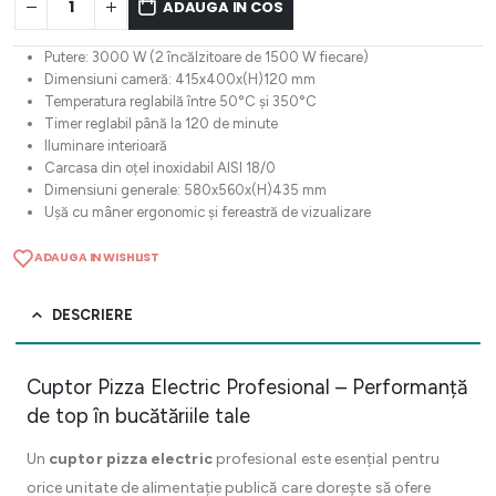
ADAUGA IN COS
Putere: 3000 W (2 încălzitoare de 1500 W fiecare)
Dimensiuni cameră: 415x400x(H)120 mm
Temperatura reglabilă între 50°C și 350°C
Timer reglabil până la 120 de minute
Iluminare interioară
Carcasa din oțel inoxidabil AISI 18/0
Dimensiuni generale: 580x560x(H)435 mm
Ușă cu mâner ergonomic și fereastră de vizualizare
ADAUGA IN WISHLIST
DESCRIERE
Cuptor Pizza Electric Profesional – Performanță
de top în bucătăriile tale
Un
cuptor pizza electric
profesional este esențial pentru
orice unitate de alimentație publică care dorește să ofere