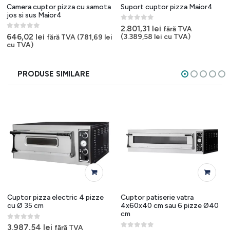
Camera cuptor pizza cu samota
Suport cuptor pizza Maior4
jos si sus Maior4
0
out of 5
2.801,31
lei
fără TVA
0
out of 5
646,02
lei
(
3.389,58
lei
cu TVA)
fără TVA (
781,69
lei
cu TVA)
PRODUSE SIMILARE
Cuptor pizza electric 4 pizze
Cuptor patiserie vatra
cu Ø 35 cm
4x60x40 cm sau 6 pizze Ø40
cm
0
out of 5
3.987,54
lei
fără TVA