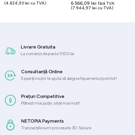
0
out of 5
6.566,09
lei
(
4.824,93
lei
cu TVA)
fără TVA
(
7.944,97
lei
cu TVA)
Livrare Gratuita
La comenzi de peste 1000 lei
Consultanță Online
Experții noștri te ajuta să alegi echipamentul potrivit!
Prețuri Competitive
Plătești mai puțin, obții mai mult!
NETOPIA Payments
Tranzacțiile sunt procesate 3D-Secure