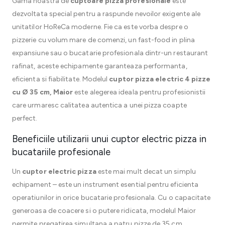
Gama noastra de
cuptoare pizza profesionale
este
dezvoltata special pentru a raspunde nevoilor exigente ale
unitatilor HoReCa moderne. Fie ca este vorba despre o
pizzerie cu volum mare de comenzi, un fast-food in plina
expansiune sau o bucatarie profesionala dintr-un restaurant
rafinat, aceste echipamente garanteaza performanta,
eficienta si fiabilitate. Modelul
cuptor pizza electric 4 pizze
cu Ø 35 cm, Maior
este alegerea ideala pentru profesionistii
care urmaresc calitatea autentica a unei pizza coapte
perfect.
Beneficiile utilizarii unui cuptor electric pizza in
bucatariile profesionale
Un
cuptor electric pizza
este mai mult decat un simplu
echipament – este un instrument esential pentru eficienta
operatiunilor in orice bucatarie profesionala. Cu o capacitate
generoasa de coacere si o putere ridicata, modelul Maior
permite pregatirea simultana a patru pizze de 35 cm,