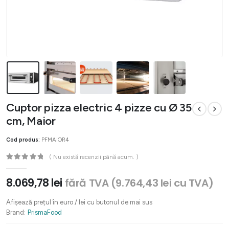
Cuptor pizza electric 4 pizze cu Ø 35
cm, Maior
Cod produs:
PFMAIOR4
( Nu există recenzii până acum. )
0
out of 5
8.069,78
lei
fără TVA (
9.764,43
lei
cu TVA)
Afișează prețul în euro / lei cu butonul de mai sus
Brand:
PrismaFood