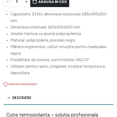
ADAUGA IN COS
Capacitate: 53 litri, dimensiuni exterioare 685x485x260
mm
Dimensiuni interioare: 625x425x200 mm
Izolatie termica cu spuma polipropilenica
Material: polipropilena, piocelan negru
Mânere ergonomice, colturi rotunjite pentru manipulare
sigura
Posibilitate de stivuire, conformitate HACCP
Utilizare pentru racire, congelare, incalzire temporara si
depozitare
ADAUGA IN WISHLIST
DESCRIERE
Cutie termoizolanta – solutia profesionala