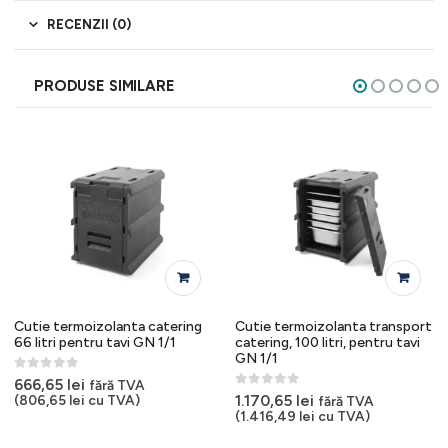
RECENZII (0)
PRODUSE SIMILARE
Cutie termoizolanta catering
Cutie termoizolanta transport
66 litri pentru tavi GN 1/1
catering, 100 litri, pentru tavi
GN 1/1
0
out of 5
666,65
lei
fără TVA
0
out of 5
1.170,65
lei
(
806,65
lei
cu TVA)
fără TVA
(
1.416,49
lei
cu TVA)