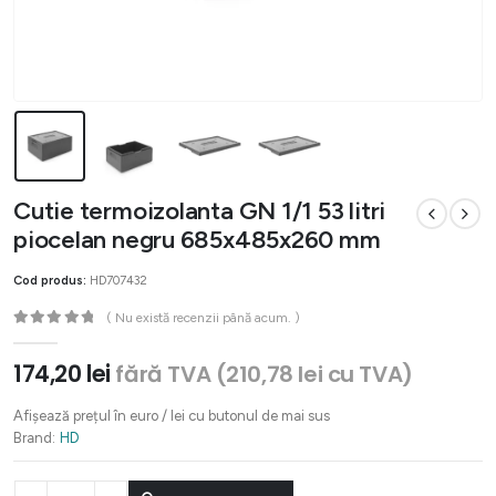
Cutie termoizolanta GN 1/1 53 litri
piocelan negru 685x485x260 mm
Cod produs:
HD707432
( Nu există recenzii până acum. )
0
out of 5
174,20
lei
fără TVA (
210,78
lei
cu TVA)
Afișează prețul în euro / lei cu butonul de mai sus
Brand:
HD