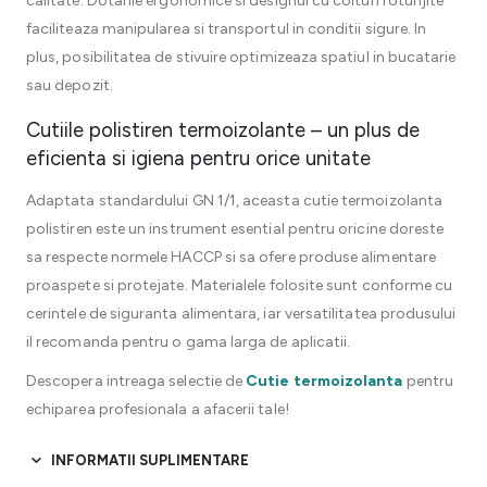
calitate. Dotarile ergonomice si designul cu colturi rotunjite
faciliteaza manipularea si transportul in conditii sigure. In
plus, posibilitatea de stivuire optimizeaza spatiul in bucatarie
sau depozit.
Cutiile polistiren termoizolante – un plus de
eficienta si igiena pentru orice unitate
Adaptata standardului GN 1/1, aceasta cutie termoizolanta
polistiren este un instrument esential pentru oricine doreste
sa respecte normele HACCP si sa ofere produse alimentare
proaspete si protejate. Materialele folosite sunt conforme cu
cerintele de siguranta alimentara, iar versatilitatea produsului
il recomanda pentru o gama larga de aplicatii.
Descopera intreaga selectie de
Cutie termoizolanta
pentru
echiparea profesionala a afacerii tale!
INFORMATII SUPLIMENTARE