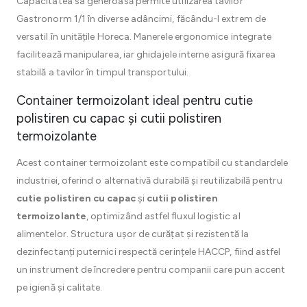
Capacitatea sa generoasă permite utilizarea tavilor
Gastronorm 1/1 în diverse adâncimi, făcându-l extrem de
versatil în unitățile Horeca. Manerele ergonomice integrate
facilitează manipularea, iar ghidajele interne asigură fixarea
stabilă a tavilor în timpul transportului.
Container termoizolant ideal pentru cutie
polistiren cu capac și cutii polistiren
termoizolante
Acest container termoizolant este compatibil cu standardele
industriei, oferind o alternativă durabilă și reutilizabilă pentru
cutie polistiren cu capac
și
cutii polistiren
termoizolante
, optimizând astfel fluxul logistic al
alimentelor. Structura ușor de curățat și rezistentă la
dezinfectanți puternici respectă cerințele HACCP, fiind astfel
un instrument de încredere pentru companii care pun accent
pe igienă și calitate.