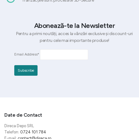
Tranzacțiile sunt procesate 3D-Secure
Abonează-te la Newsletter
Pentru a primi noutăți, acces la vânzări exclusive și discount-uri
pentru cele mai importante produse!
Email Address*
Date de Contact
Direca Depo SRL
Telefon:
0724 101 784
E-mail:
contact@direca.ro