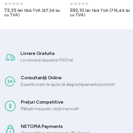
0
out of 5
0
out of 5
72,35
lei
592,10
lei
fără TVA (
87,54
lei
fără TVA (
716,44
lei
cu TVA)
cu TVA)
Livrare Gratuita
La comenzi de peste 1000 lei
Consultanță Online
Experții noștri te ajuta să alegi echipamentul potrivit!
Prețuri Competitive
Plătești mai puțin, obții mai mult!
NETOPIA Payments