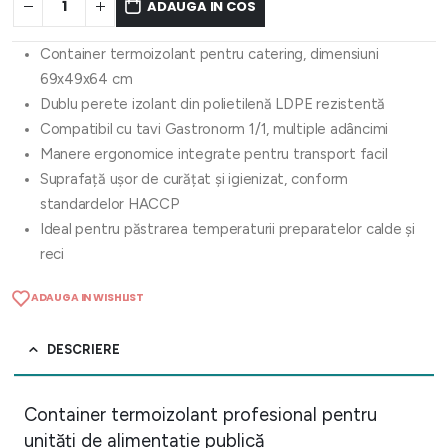
ADAUGA IN COS
Container termoizolant pentru catering, dimensiuni
69x49x64 cm
Dublu perete izolant din polietilenă LDPE rezistentă
Compatibil cu tavi Gastronorm 1/1, multiple adâncimi
Manere ergonomice integrate pentru transport facil
Suprafață ușor de curățat și igienizat, conform
standardelor HACCP
Ideal pentru păstrarea temperaturii preparatelor calde și
reci
ADAUGA IN WISHLIST
DESCRIERE
Container termoizolant profesional pentru
unități de alimentație publică