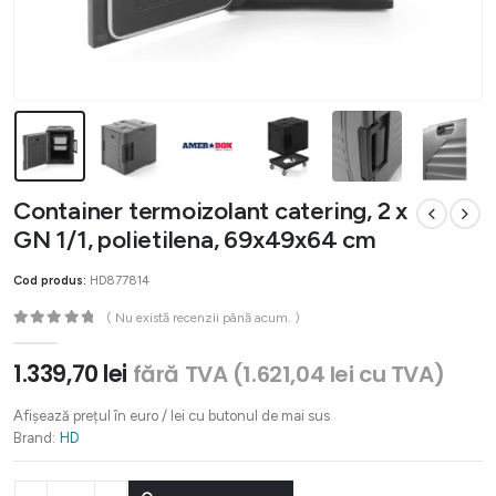
Container termoizolant catering, 2 x
GN 1/1, polietilena, 69x49x64 cm
Cod produs:
HD877814
( Nu există recenzii până acum. )
0
out of 5
1.339,70
lei
fără TVA (
1.621,04
lei
cu TVA)
Afișează prețul în euro / lei cu butonul de mai sus
Brand:
HD