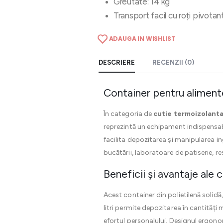
Greutate: 14 kg
Transport facil cu roți pivotan
ADAUGA IN WISHLIST
DESCRIERE
RECENZII (0)
Container pentru alimente
În categoria de
cutie termoizolant
reprezintă un echipament indispensabi
facilita depozitarea și manipularea in
bucătării, laboratoare de patiserie, r
Beneficii și avantaje ale 
Acest container din polietilenă solidă
litri permite depozitarea în cantități 
efortul personalului. Designul ergonomic