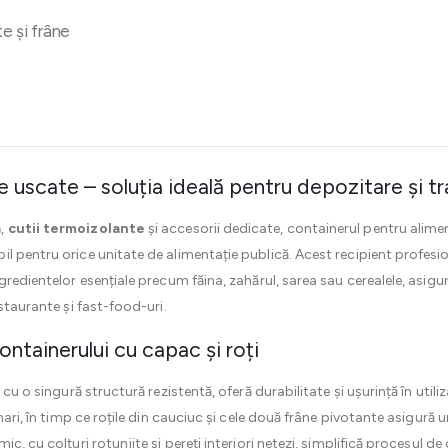
te și frâne
 uscate – soluția ideală pentru depozitare și t
a
,
cutii termoizolante
și accesorii dedicate, containerul pentru alimen
l pentru orice unitate de alimentație publică. Acest recipient profesi
gredientelor esențiale precum făina, zahărul, sarea sau cerealele, asig
estaurante și fast-food-uri.
containerului cu capac și roți
, cu o singură structură rezistentă, oferă durabilitate și ușurință în ut
mari, în timp ce roțile din cauciuc și cele două frâne pivotante asigură u
, cu colțuri rotunjite și pereți interiori netezi, simplifică procesul de 