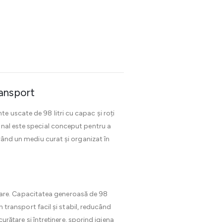
ransport
te uscate de 98 litri cu capac și roți
onal este special conceput pentru a
urând un mediu curat și organizat în
ilizare. Capacitatea generoasă de 98
n transport facil și stabil, reducând
curățare și întreținere, sporind igiena