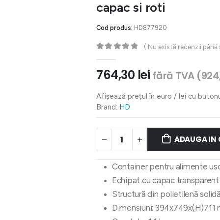
capac si roti
Cod produs:
HD877920
( Nu există recenzii până
0
out of 5
764,30
lei
fără TVA (
924
Afișează prețul în euro / lei cu buton
Brand:
HD
ADAUGA IN
Container pentru alimente usca
Echipat cu capac transparent ș
Structură din polietilenă solidă
Dimensiuni: 394x749x(H)711