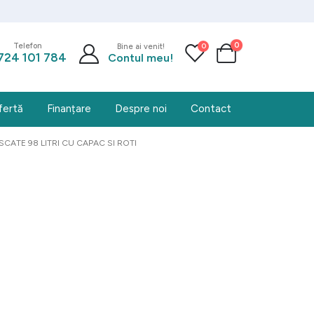
0
0
Telefon
Bine ai venit!
724 101 784
Contul meu!
fertă
Finanțare
Despre noi
Contact
CATE 98 LITRI CU CAPAC SI ROTI