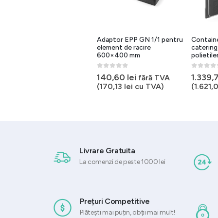
Element congelare GN 1/2
Adaptor EPP GN 1/1 pentru
Contain
320x265x30 mm pentru
element de racire
catering,
termobox
600×400 mm
polietil
0
out of 5
0
out of 5
0
out of 
72,35
lei
140,60
lei
1.339,
fără TVA
fără TVA
(
87,54
lei
cu TVA)
(
170,13
lei
cu TVA)
(
1.621,
Livrare Gratuita
La comenzi de peste 1000 lei
Prețuri Competitive
Plătești mai puțin, obții mai mult!