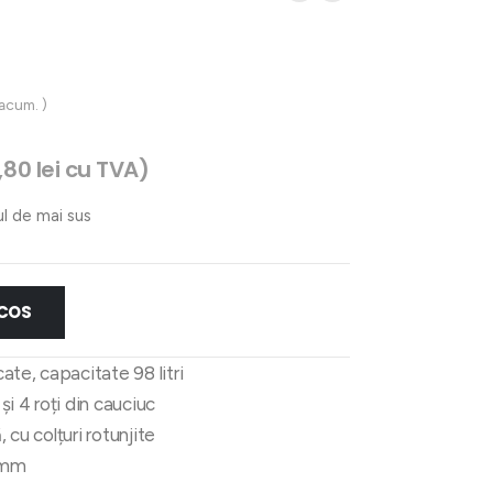
 acum. )
,80
lei
cu TVA)
ul de mai sus
 COS
te, capacitate 98 litri
i 4 roți din cauciuc
, cu colțuri rotunjite
 mm