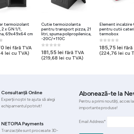
er termoizolant
Cutie termoizolanta
Element incalzire
 2 x GN 1/1,
pentru transport pizza, 21
pentru cutii cater
ena, 69x49x64 cm
litri, spuma polipropilenica,
termobox
-20C/+110C
5
0
out of 5
70
lei
185,75
lei
fără TVA
fără
0
out of 5
181,55
lei
fără TVA
04
lei
cu TVA)
(
224,76
lei
cu 
(
219,68
lei
cu TVA)
Abonează-te la Ne
Consultanță Online
Experții noștri te ajuta să alegi
Pentru a primi noutăți, acces la
echipamentul potrivit!
importante produse!
Email Address*
NETOPIA Payments
Tranzacțiile sunt procesate 3D-