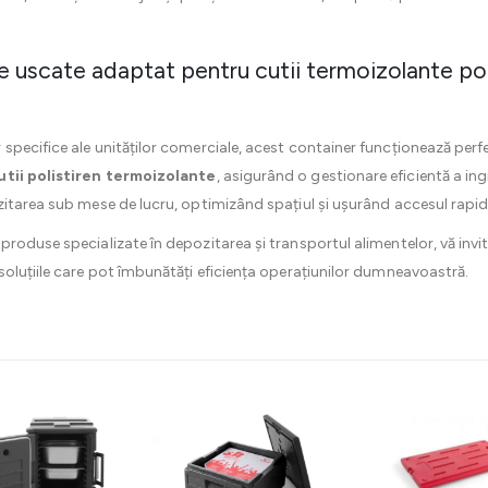
 uscate adaptat pentru cutii termoizolante polist
pecifice ale unităților comerciale, acest container funcționează perf
utii polistiren termoizolante
, asigurând o gestionare eficientă a ingr
itarea sub mese de lucru, optimizând spațiul și ușurând accesul rapid 
roduse specializate în depozitarea și transportul alimentelor, vă invit
 soluțiile care pot îmbunătăți eficiența operațiunilor dumneavoastră.