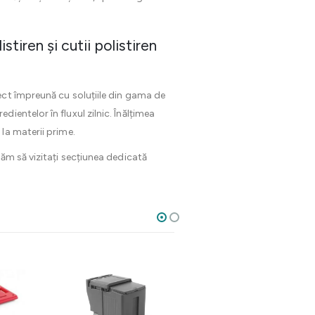
iren și cutii polistiren
ect împreună cu soluțiile din gama de
edientelor în fluxul zilnic. Înălțimea
la materii prime.
ăm să vizitați secțiunea dedicată