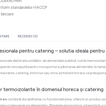
x400x490 mm
conform standardelor HACCP
u blocare
ENTARE
RECENZII (0)
sionala pentru catering – solutia ideala pentru 
ionale destinate unităților de alimentație publică, cutiile termoizolan
e special concepută pentru transportul și păstrarea alimentelor la temp
staurante, catering, bistrouri sau orice activitate horeca ce presupune l
iilor termoizolante în domeniul horeca și catering
tiren
combină durabilitatea cu funcționalitatea, oferind un produs ușo
giena și temperatura alimentelor. Manerele ergonomice, integrate în corp