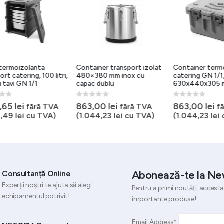
rmoizolanta
Container transport izolat
Container termoi
 catering, 100 litri,
480×380 mm inox cu
catering GN 1/1,
avi GN 1/1
capac dublu
630x440x305 m
5
0
out of 5
0
out of 5
65
lei
863,00
lei
863,00
lei
fără TVA
fără TVA
făr
49
lei
cu TVA)
(
1.044,23
lei
cu TVA)
(
1.044,23
lei
cu
Abonează-te la Ne
Consultanță Online
Experții noștri te ajuta să alegi
Pentru a primi noutăți, acces la
echipamentul potrivit!
importante produse!
Email Address*