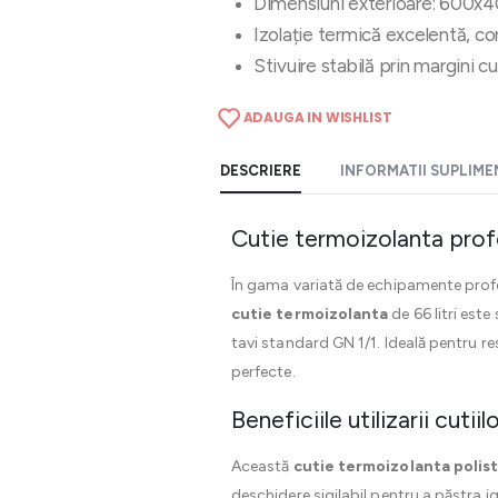
Dimensiuni exterioare: 600
Izolație termică excelentă, 
Stivuire stabilă prin margini c
ADAUGA IN WISHLIST
DESCRIERE
INFORMATII SUPLIM
Cutie termoizolanta profe
În gama variată de echipamente profes
cutie termoizolanta
de 66 litri est
tavi standard GN 1/1. Ideală pentru re
perfecte.
Beneficiile utilizarii cut
Această
cutie termoizolanta polis
deschidere sigilabil pentru a păstra i