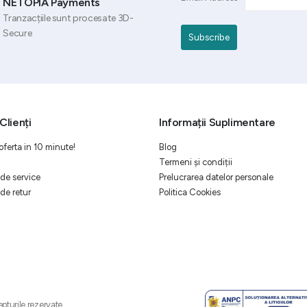
NETOPIA Payments
Tranzacțiile sunt procesate 3D-
Secure
Clienți
Informații Suplimentare
oferta in 10 minute!
Blog
Termeni și condiții
de service
Prelucrarea datelor personale
de retur
Politica Cookies
pturile rezervate.