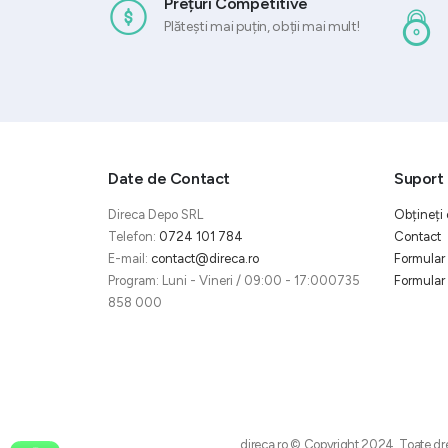
Prețuri Competitive
Plătești mai puțin, obții mai mult!
Date de Contact
Suport 
Direca Depo SRL
Obțineți 
Telefon:
0724 101 784
Contact
E-mail:
contact@direca.ro
Formular 
Program: Luni - Vineri / 09:00 - 17:000735
Formular 
858 000
direca.ro © Copyright 2024. Toate dre