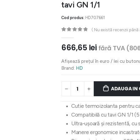
tavi GN 1/1
Cod produs:
HD707661
( Nu există recenzii până
0
out of 5
666,65
lei
fără TVA (
80
Afișează prețul în euro / lei cu buton
Brand:
HD
ADAUGA IN
Cutie termoizolanta pentru cat
Compatibilă cu tavi GN 1/1 (5
Ultra-ușoară și rezistentă, cu s
Manere ergonomice incastrat