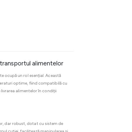
transportul alimentelor
te ocupă un rol esențial. Această
eraturi optime, fiind compatibilă cu
ivrarea alimentelor în condiții
r, dar robust, dotat cu sistem de
ul cutiei, facilitează manipularea și