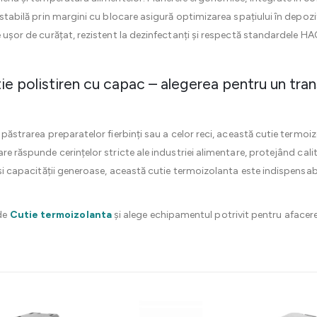
e stabilă prin margini cu blocare asigură optimizarea spațiului în depozi
e ușor de curățat, rezistent la dezinfectanți și respectă standardele H
tie polistiren cu capac – alegerea pentru un tra
u păstrarea preparatelor fierbinți sau a celor reci, această cutie termoi
are răspunde cerințelor stricte ale industriei alimentare, protejând ca
c și capacității generoase, această cutie termoizolanta este indispensabi
de
Cutie termoizolanta
și alege echipamentul potrivit pentru afacere