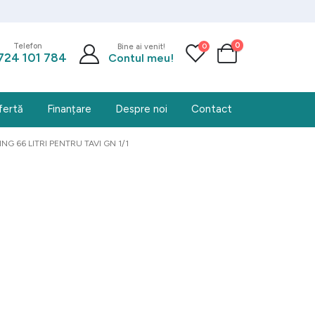
0
0
Telefon
Bine ai venit!
724 101 784
Contul meu!
fertă
Finanțare
Despre noi
Contact
G 66 LITRI PENTRU TAVI GN 1/1