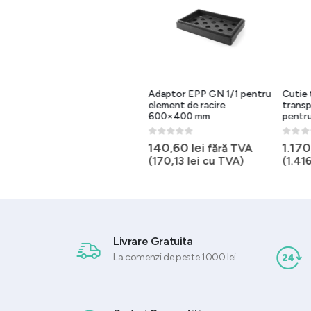
Cutie termoizolanta cu
Adaptor EPP GN 1/1 pentru
Cutie te
capac, 80 litri, thermobox,
element de racire
transport
transport alimente
600×400 mm
pentru t
0
out of 5
0
out of 5
0
out of 
248,75
lei
140,60
lei
1.170,
fără TVA
fără TVA
(
300,99
lei
cu TVA)
(
170,13
lei
cu TVA)
(
1.416,
Livrare Gratuita
La comenzi de peste 1000 lei