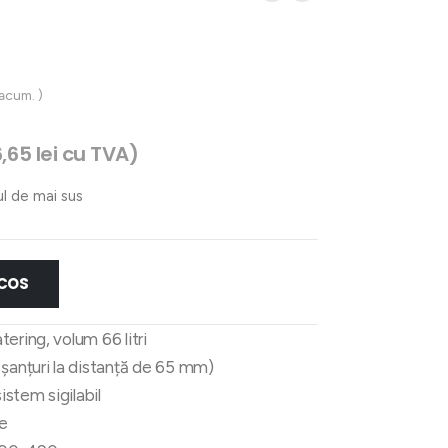
 acum. )
6,65
lei
cu TVA)
ul de mai sus
 COS
ering, volum 66 litri
 șanțuri la distanță de 65 mm)
istem sigilabil
e