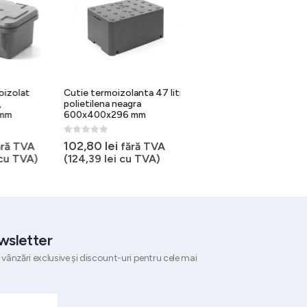
zolat
Cutie termoizolanta 47 litri
Cutie termoizolanta GN 1/
polietilena neagra
53 litri piocelan negru
m
600x400x296 mm
685x485x260 mm
0
out of 5
0
out of 5
102,80
lei
174,20
lei
ă TVA
fără TVA
fără TVA
 TVA)
(
124,39
lei
cu TVA)
(
210,78
lei
cu TVA)
wsletter
 vânzări exclusive și discount-uri pentru cele mai