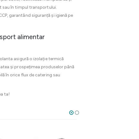
t sau în timpul transportului.
ACCP, garantând siguranță și igienă pe
nsport alimentar
zolanta asigură o izolație termică
litatea și prospețimea produselor până
lă în orice flux de catering sau
a ta!