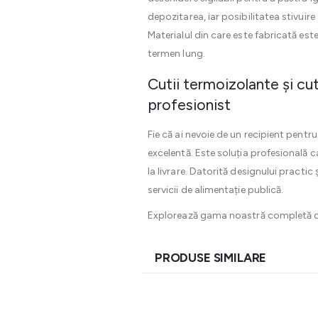
depozitarea, iar posibilitatea stivuir
Materialul din care este fabricată est
termen lung.
Cutii termoizolante și cu
profesionist
Fie că ai nevoie de un recipient pentr
excelentă. Este soluția profesională c
la livrare. Datorită designului practi
servicii de alimentație publică.
Explorează gama noastră completă 
PRODUSE SIMILARE