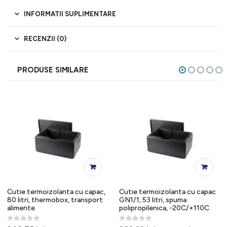
INFORMATII SUPLIMENTARE
RECENZII (0)
PRODUSE SIMILARE
Cutie termoizolanta cu capac,
Cutie termoizolanta cu capac
80 litri, thermobox, transport
GN1/1, 53 litri, spuma
alimente
polipropilenica, -20C/+110C
0
out of 5
0
out of 5