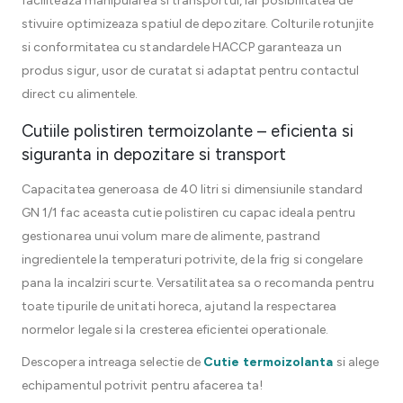
faciliteaza manipularea si transportul, iar posibilitatea de
stivuire optimizeaza spatiul de depozitare. Colturile rotunjite
si conformitatea cu standardele HACCP garanteaza un
produs sigur, usor de curatat si adaptat pentru contactul
direct cu alimentele.
Cutiile polistiren termoizolante – eficienta si
siguranta in depozitare si transport
Capacitatea generoasa de 40 litri si dimensiunile standard
GN 1/1 fac aceasta cutie polistiren cu capac ideala pentru
gestionarea unui volum mare de alimente, pastrand
ingredientele la temperaturi potrivite, de la frig si congelare
pana la incalziri scurte. Versatilitatea sa o recomanda pentru
toate tipurile de unitati horeca, ajutand la respectarea
normelor legale si la cresterea eficientei operationale.
Descopera intreaga selectie de
Cutie termoizolanta
si alege
echipamentul potrivit pentru afacerea ta!