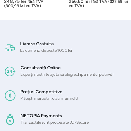
248,75
lei
266,60
lei
fără TVA
fără TVA (
322,59
lei
(
300,99
lei
cu TVA)
cu TVA)
Livrare Gratuita
La comenzi de peste 1000 lei
Consultanță Online
Experții noștri te ajuta să alegi echipamentul potrivit!
Prețuri Competitive
Plătești mai puțin, obții mai mult!
NETOPIA Payments
Tranzacțiile sunt procesate 3D-Secure