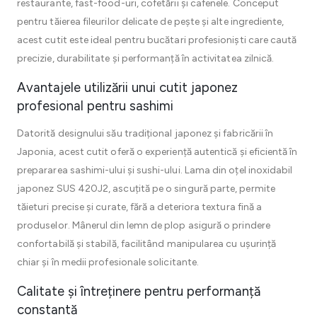
restaurante, fast-food-uri, cofetării și cafenele. Conceput
pentru tăierea fileurilor delicate de pește și alte ingrediente,
acest cutit este ideal pentru bucătari profesioniști care caută
precizie, durabilitate și performanță în activitatea zilnică.
Avantajele utilizării unui cutit japonez
profesional pentru sashimi
Datorită designului său tradițional japonez și fabricării în
Japonia, acest cutit oferă o experiență autentică și eficientă în
prepararea sashimi-ului și sushi-ului. Lama din oțel inoxidabil
japonez SUS 420J2, ascuțită pe o singură parte, permite
tăieturi precise și curate, fără a deteriora textura fină a
produselor. Mânerul din lemn de plop asigură o prindere
confortabilă și stabilă, facilitând manipularea cu ușurință
chiar și în medii profesionale solicitante.
Calitate și întreținere pentru performanță
constantă