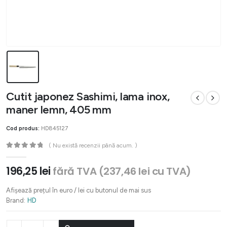
Cutit japonez Sashimi, lama inox,
maner lemn, 405 mm
Cod produs:
HD845127
( Nu există recenzii până acum. )
0
out of 5
196,25
lei
fără TVA (
237,46
lei
cu TVA)
Afișează prețul în euro / lei cu butonul de mai sus
Brand:
HD