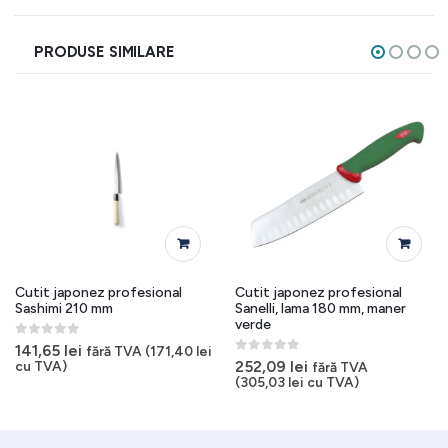
PRODUSE SIMILARE
Cutit japonez profesional
Cutit japonez profesional
Sashimi 210 mm
Sanelli, lama 180 mm, maner
verde
0
out of 5
141,65
lei
fără TVA (
171,40
lei
0
out of 5
252,09
lei
cu TVA)
fără TVA
(
305,03
lei
cu TVA)