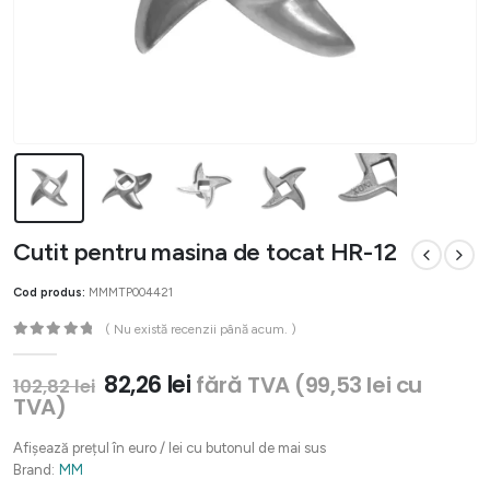
Cutit pentru masina de tocat HR-12
Cod produs:
MMMTP004421
( Nu există recenzii până acum. )
0
out of 5
Prețul
Prețul
82,26
lei
fără TVA (
99,53
lei
cu
102,82
lei
inițial
curent
TVA)
a
este:
fost:
82,26 lei.
Afișează prețul în euro / lei cu butonul de mai sus
102,82 lei.
Brand:
MM