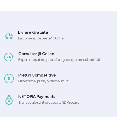
a
este:
fost:
584,77 lei.
781,45 lei.
Livrare Gratuita
La comenzi de peste 1000 lei
Consultanță Online
Experții noștri te ajuta să alegi echipamentul potrivit!
Prețuri Competitive
Plătești mai puțin, obții mai mult!
NETOPIA Payments
Tranzacțiile sunt procesate 3D-Secure