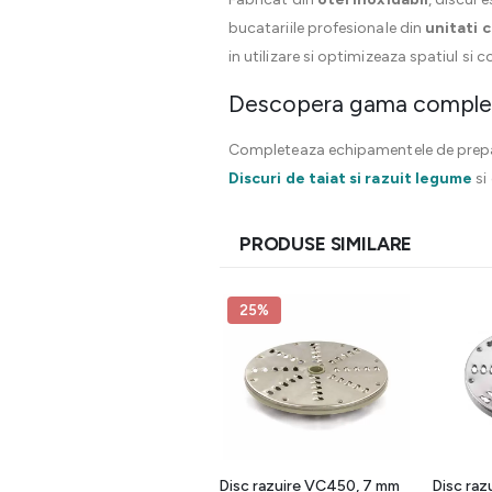
bucatariile profesionale din
unitati 
in utilizare si optimizeaza spatiul si 
Descopera gama completa 
Completeaza echipamentele de preparar
Discuri de taiat si razuit legume
si
PRODUSE SIMILARE
25%
25%
Disc cuburi 10x10mm
Disc razuire VC450, 7 mm
Disc raz