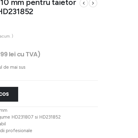
×10 mm pentru taietor
 HD231852
 acum. )
,99
lei
cu TVA)
ul de mai sus
 COS
0 mm
legume HD231807 si HD231852
bil
dii profesionale