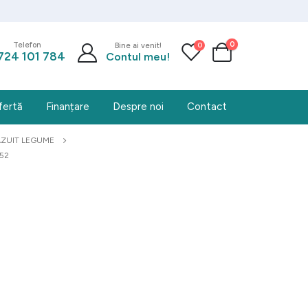
0
0
Telefon
Bine ai venit!
724 101 784
Contul meu!
fertă
Finanțare
Despre noi
Contact
RAZUIT LEGUME
52