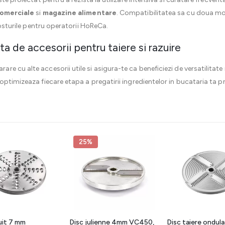
comerciale
si
magazine alimentare
. Compatibilitatea sa cu doua mod
costurile pentru operatorii HoReCa.
de accesorii pentru taiere si razuire
e cu alte accesorii utile si asigura-te ca beneficiezi de versatilitate
 optimizeaza fiecare etapa a pregatirii ingredientelor in bucataria ta p
25%
uit 7 mm
Disc julienne 4mm VC450,
Disc taiere ondula