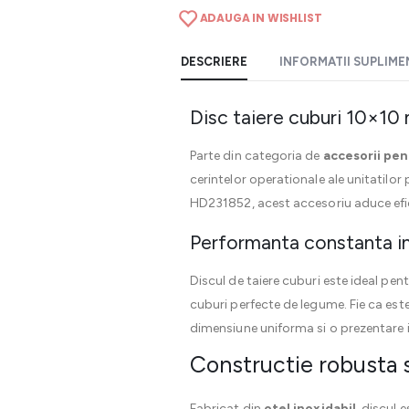
ADAUGA IN WISHLIST
DESCRIERE
INFORMATII SUPLIM
Disc taiere cuburi 10×10
Parte din categoria de
accesorii pe
cerintelor operationale ale unitatilo
HD231852, acest accesoriu aduce efici
Performanta constanta in
Discul de taiere cuburi este ideal pen
cuburi perfecte de legume. Fie ca est
dimensiune uniforma si o prezentare i
Constructie robusta s
Fabricat din
otel inoxidabil
, discul 