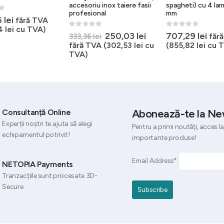
accesoriu inox taiere fasii
spagheti) cu 4 la
profesional
mm
5
6
lei
fără TVA
4
lei
cu TVA)
0
out of 5
0
out of 5
Prețul
Prețul
250,03
lei
707,29
lei
făr
333,36
lei
inițial
curent
fără TVA (
302,53
lei
cu
(
855,82
lei
cu T
a
este:
TVA)
fost:
250,03 lei.
333,36 lei.
Abonează-te la Ne
Consultanță Online
Experții noștri te ajuta să alegi
Pentru a primi noutăți, acces la
echipamentul potrivit!
importante produse!
Email Address*
NETOPIA Payments
Tranzacțiile sunt procesate 3D-
Secure