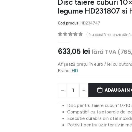
Disc taiere cuburi 10
legume HD231807 si
Cod produs:
HD234747
( Nu există recenzii până
0
out of 5
633,05
lei
fără TVA (
765
Afișează prețul în euro / lei cu buton
Brand:
HD
ADAUGA IN
Disc pentru taiere cuburi 10×1
Compatibil cu taietoarele de 
Executie durabila din otel inoxida
Potrivit pentru uz intensiv in me