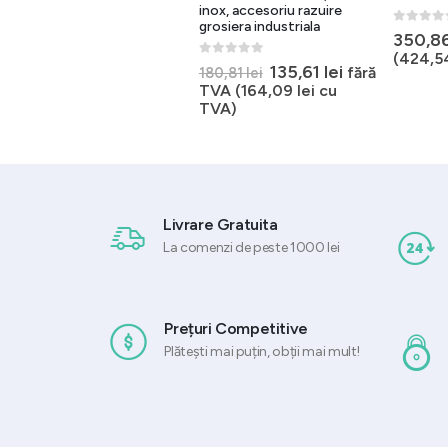
VC450, accesoriu inox
inox, accesoriu razuire
taiere cuburi profesional
grosiera industriala
0
out of 
350,8
(
424,5
5.00
out of 5
0
out of 5
ul
Prețul
Prețul
Prețul
Prețul
233,91
lei
135,61
lei
fără
fără
311,13
lei
180,81
lei
nt
inițial
curent
inițial
curent
TVA (
283,03
lei
cu
TVA (
164,09
lei
cu
:
a
este:
a
este:
TVA)
TVA)
1 lei.
fost:
233,91 lei.
fost:
135,61 lei.
311,13 lei.
180,81 lei.
Livrare Gratuita
La comenzi de peste 1000 lei
Prețuri Competitive
Plătești mai puțin, obții mai mult!