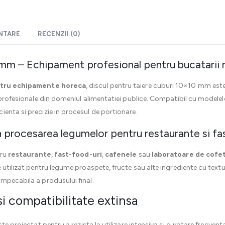
ENTARE
RECENZII (0)
 mm – Echipament profesional pentru bucatari
ntru echipamente horeca
, discul pentru taiere cuburi 10×10 mm es
r profesionale din domeniul alimentatiei publice. Compatibil cu model
enta si precizie in procesul de portionare.
 procesarea legumelor pentru restaurante si fa
tru
restaurante
,
fast-food-uri
,
cafenele
sau
laboratoare de cofe
e utilizat pentru legume proaspete, fructe sau alte ingrediente cu text
mpecabila a produsului final.
i compatibilitate extinsa
este proiectat pentru a rezista la utilizare intensiva si curatare frecvent