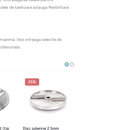
ele de taietoare adauga flexibilitate
 maxima. Vezi intreaga selectie de
rofesionala.
25%
25%
t (tip
Disc julienne 2.5mm
Disc feliere VC450, 1 mm