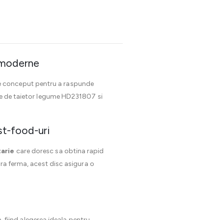
i moderne
te conceput pentru a raspunde
ele de taietor legume HD231807 si
st-food-uri
tarie
care doresc sa obtina rapid
ura ferma, acest disc asigura o
a, fiind alegerea ideala pentru