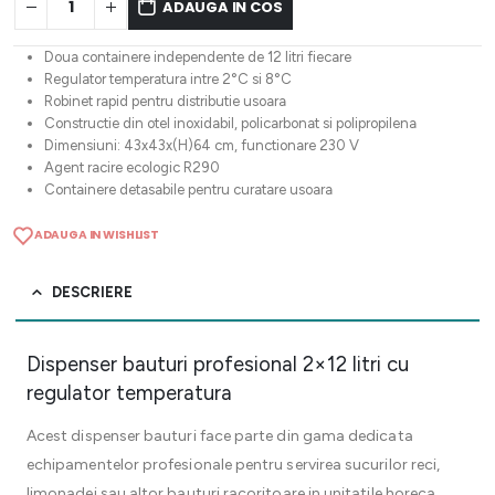
ADAUGA IN COS
Doua containere independente de 12 litri fiecare
Regulator temperatura intre 2°C si 8°C
Robinet rapid pentru distributie usoara
Constructie din otel inoxidabil, policarbonat si polipropilena
Dimensiuni: 43x43x(H)64 cm, functionare 230 V
Agent racire ecologic R290
Containere detasabile pentru curatare usoara
ADAUGA IN WISHLIST
DESCRIERE
Dispenser bauturi profesional 2×12 litri cu
regulator temperatura
Acest dispenser bauturi face parte din gama dedicata
echipamentelor profesionale pentru servirea sucurilor reci,
limonadei sau altor bauturi racoritoare in unitatile horeca,