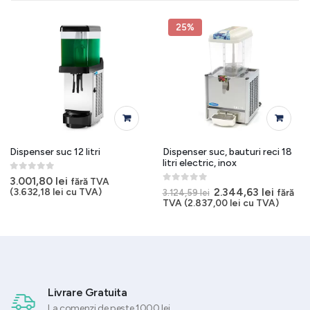
25%
Dispenser suc 12 litri
Dispenser suc, bauturi reci 18
litri electric, inox
0
out of 5
3.001,80
lei
fără TVA
0
out of 5
Prețul
Prețul
2.344,63
lei
(
3.632,18
lei
cu TVA)
fără
3.124,59
lei
inițial
curent
TVA (
2.837,00
lei
cu TVA)
a
este:
fost:
2.344,6
3.124,59 lei.
Livrare Gratuita
La comenzi de peste 1000 lei