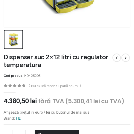
Dispenser suc 2×12 litri cu regulator
temperatura
Cod produs:
HD425206
( Nu există recenzii până acum. )
0
out of 5
4.380,50
lei
fără TVA (
5.300,41
lei
cu TVA)
Afișează prețul în euro / lei cu butonul de mai sus
Brand:
HD