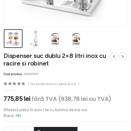
Dispenser suc dublu 2×8 litri inox cu
racire si robinet
Cod produs:
HD425411
( Nu există recenzii până acum. )
0
out of 5
775,85
lei
fără TVA (
938,78
lei
cu TVA)
Afișează prețul în euro / lei cu butonul de mai sus
Brand:
HD