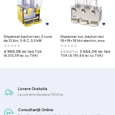
Dispenser bauturi reci, 2 cuve
Dispenser suc, bauturi reci
de 12 litri, 3-8 C, 0,3 kW
18+18+18 litri electric, inox
0
out of 5
0
out of 5
Prețul
Prețul
4.969,08
lei
3.464,04
lei
fără TVA
fără
4.616,87
lei
inițial
curen
(
6.012,59
lei
cu TVA)
TVA (
4.191,49
lei
cu TVA)
a
este:
fost:
3.464,
4.616,87 lei.
Livrare Gratuita
La comenzi de peste 1000 lei
Consultanță Online