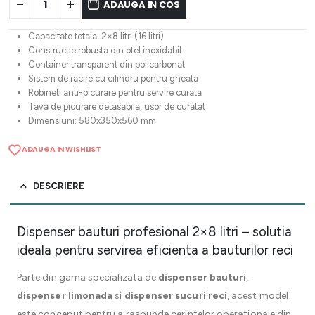
ADAUGA IN COS
Capacitate totala: 2×8 litri (16 litri)
Constructie robusta din otel inoxidabil
Container transparent din policarbonat
Sistem de racire cu cilindru pentru gheata
Robineti anti-picurare pentru servire curata
Tava de picurare detasabila, usor de curatat
Dimensiuni: 580x350x560 mm
ADAUGA IN WISHLIST
DESCRIERE
Dispenser bauturi profesional 2×8 litri – solutia
ideala pentru servirea eficienta a bauturilor reci
Parte din gama specializata de
dispenser bauturi
,
dispenser limonada
si
dispenser sucuri reci
, acest model
este conceput pentru a raspunde cerintelor operationale din