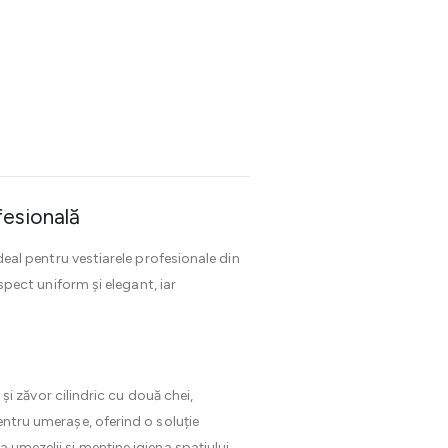
esională
al pentru vestiarele profesionale din
aspect uniform și elegant, iar
i zăvor cilindric cu două chei,
entru umerașe, oferind o soluție
 umezelii și menține igiena spațiului.