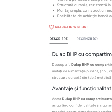
Structură durabilă, rezistentă la
Montaj simplu, cu instrucțiuni in
Posibilitate de achiziție bancă a
ADAUGA IN WISHLIST
DESCRIERE
RECENZII (0)
Dulap BHP cu compartime
Descoperiți
Dulap BHP cu compart
unități de alimentație publică, școli, 
structura durabilă din tablă metalică 
Avantaje și funcționalita
Acest
Dulap BHP cu compartiment
asigurând confidențialitate și siguran
practică pentru depozitarea hainelor d