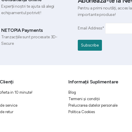
Abonează-te la Ne
Experții noștri te ajuta să alegi
Pentru a primi noutăți, acces la
echipamentul potrivit!
importante produse!
Email Address*
NETOPIA Payments
Tranzacțiile sunt procesate 3D-
Secure
Clienți
Informații Suplimentare
oferta in 10 minute!
Blog
Termeni și condiții
de service
Prelucrarea datelor personale
de retur
Politica Cookies