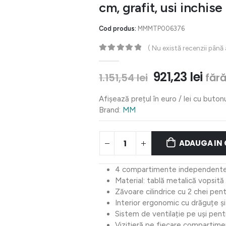
cm, grafit, usi inchise
Cod produs:
MMMTP006376
( Nu există recenzii până
0
out of 5
Prețul
Preț
921,23
lei
fără
1.151,54
lei
inițial
cur
a
este
Afișează prețul în euro / lei cu buton
fost:
921,
Brand:
MM
1.151,54 lei.
ADAUGA IN
4 compartimente independente
Material: tablă metalică vopsită
Zăvoare cilindrice cu 2 chei pe
Interior ergonomic cu drăguțe ș
Sistem de ventilație pe uși pent
Vizitieră pe fiecare compartime