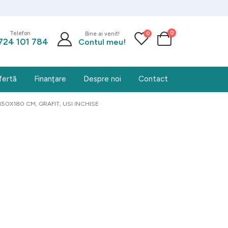
0
0
Telefon
Bine ai venit!
724 101 784
Contul meu!
fertă
Finanțare
Despre noi
Contact
0X180 CM, GRAFIT, USI INCHISE