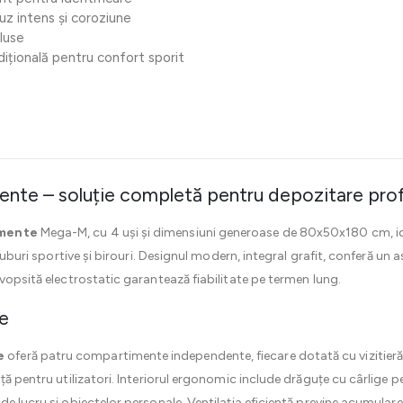
 uz intens și coroziune
cluse
dițională pentru confort sporit
nte – soluție completă pentru depozitare prof
imente
Mega-M, cu 4 uși și dimensiuni generoase de 80x50x180 cm, ide
cluburi sportive și birouri. Designul modern, integral grafit, conferă un 
vopsită electrostatic garantează fiabilitate pe termen lung.
te
e
oferă patru compartimente independente, fiecare dotată cu vizitieră ș
ță pentru utilizatori. Interiorul ergonomic include drăguțe cu cârlige p
e lucru și obiectelor personale. Ventilația eficientă previne acumularea