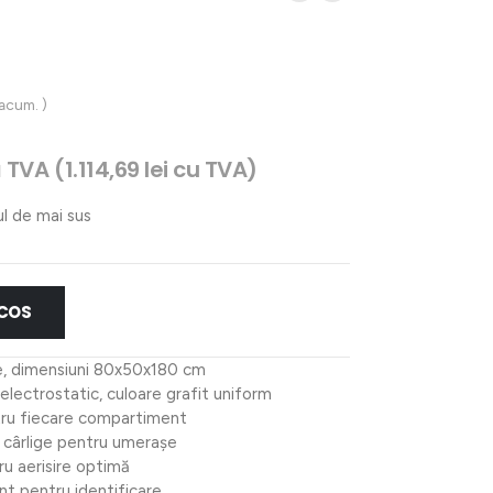
 acum. )
ul
 TVA (
1.114,69
lei
cu TVA)
ent
:
ul de mai sus
23 lei.
 COS
, dimensiuni 80x50x180 cm
 electrostatic, culoare grafit uniform
ntru fiecare compartiment
i cârlige pentru umerașe
ru aerisire optimă
nt pentru identificare