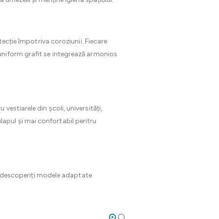
tecție împotriva coroziunii. Fiecare
uniform grafit se integrează armonios
u vestiarele din școli, universități,
dulapul și mai confortabil pentru
 descoperiți modele adaptate