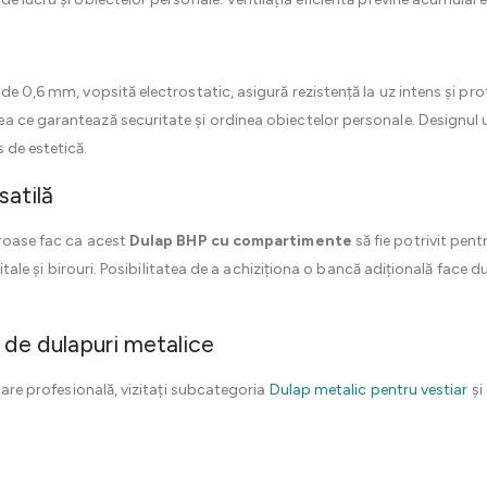
de 0,6 mm, vopsită electrostatic, asigură rezistență la uz intens și pro
a ce garantează securitate și ordinea obiectelor personale. Designul 
 de estetică.
satilă
eroase fac ca acest
Dulap BHP cu compartimente
să fie potrivit pentr
spitale și birouri. Posibilitatea de a achiziționa o bancă adițională face 
de dulapuri metalice
itare profesională, vizitați subcategoria
Dulap metalic pentru vestiar
și