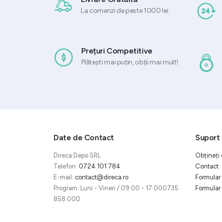
La comenzi de peste 1000 lei
Prețuri Competitive
Plătești mai puțin, obții mai mult!
Date de Contact
Suport 
Direca Depo SRL
Obțineți 
Telefon:
0724 101 784
Contact
E-mail:
contact@direca.ro
Formular 
Program: Luni - Vineri / 09:00 - 17:000735
Formular 
858 000