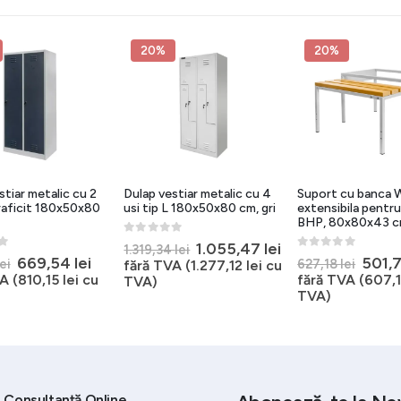
20%
20%
stiar metalic cu 2
Dulap vestiar metalic cu 4
Suport cu banca
graficit 180x50x80
usi tip L 180x50x80 cm, gri
extensibila pentru
BHP, 80x80x43 
0
out of 5
Prețul
Prețul
1.055,47
lei
1.319,34
lei
5
0
out of 5
Prețul
Prețul
Prețu
669,54
lei
501,
inițial
curent
lei
627,18
lei
fără TVA (
1.277,12
lei
cu
inițial
curent
inițial
a
este:
A (
810,15
lei
cu
fără TVA (
607,
TVA)
a
este:
a
fost:
1.055,47 lei.
TVA)
fost:
669,54 lei.
fost:
1.319,34 lei.
836,92 lei.
627,18
Consultanță Online