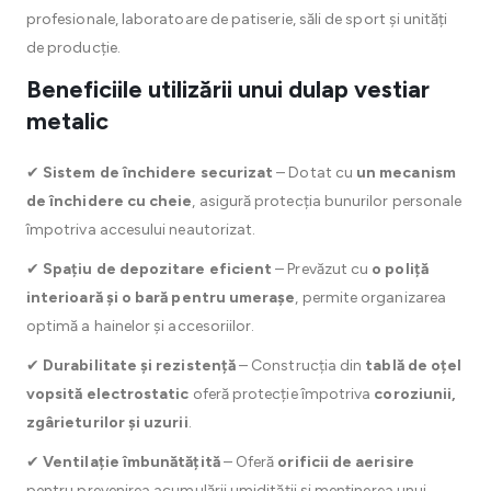
profesionale, laboratoare de patiserie, săli de sport și unități
de producție.
Beneficiile utilizării unui dulap vestiar
metalic
✔
Sistem de închidere securizat
– Dotat cu
un mecanism
de închidere cu cheie
, asigură protecția bunurilor personale
împotriva accesului neautorizat.
✔
Spațiu de depozitare eficient
– Prevăzut cu
o poliță
interioară și o bară pentru umerașe
, permite organizarea
optimă a hainelor și accesoriilor.
✔
Durabilitate și rezistență
– Construcția din
tablă de oțel
vopsită electrostatic
oferă protecție împotriva
coroziunii,
zgârieturilor și uzurii
.
✔
Ventilație îmbunătățită
– Oferă
orificii de aerisire
pentru prevenirea acumulării umidității și menținerea unui