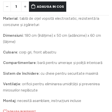
ADAUGA IN COS
Material:
tablă de oțel vopsită electrostatic, rezistentă la
coroziune și zgârieturi
Dimensiuni:
180 cm (înălțime) x 50 cm (adâncime) x 60 cm
(lățime)
Culoare:
corp gri, front albastru
Compartimentare:
bară pentru umerașe și poliță interioară
Sistem de închidere:
cu cheie pentru securitate maximă
Ventilație:
orificii pentru eliminarea umidității și prevenirea
mirosurilor neplăcute
Montaj:
necesită asamblare, instrucțiuni incluse
ADAUGA IN WISHLIST