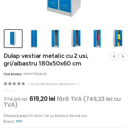
Dulap vestiar metalic cu 2 usi,
gri/albastru 180x50x60 cm
Cod produs:
MMMTP003826
( Nu există recenzii până acum. )
0
out of 5
Prețul
Prețul
619,20
lei
fără TVA (
749,23
lei
cu
774,00
lei
inițial
curent
TVA)
a
este:
fost:
619,20 lei.
Afișează prețul în euro / lei cu butonul de mai sus
774,00 lei.
Brand:
MM