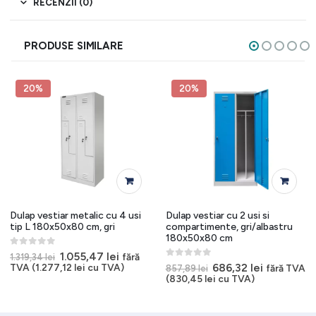
RECENZII (0)
PRODUSE SIMILARE
20%
20%
Dulap vestiar metalic cu 4 usi
Dulap vestiar cu 2 usi si
tip L 180x50x80 cm, gri
compartimente, gri/albastru
180x50x80 cm
0
out of 5
Prețul
Prețul
1.055,47
lei
fără
1.319,34
lei
inițial
curent
0
out of 5
Prețul
Prețul
686,32
lei
TVA (
1.277,12
lei
cu TVA)
fără TVA
857,89
lei
a
este:
inițial
curent
(
830,45
lei
cu TVA)
fost:
1.055,47 lei.
a
este:
1.319,34 lei.
fost:
686,32 lei.
857,89 lei.
i.