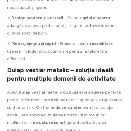
mediu uscat și igienic.
✔
Design modern și versatil
– Culorile
gri și albastru
adaugă un aspect profesional și elegant, potrivindu-se în
diverse spații de lucru.
✔
Montaj simplu și rapid
– Proiectat pentru
asamblare
ușoară
, include instrucțiuni clare pentru instalare fără
dificultăți.
Dulap vestiar metalic – soluția ideală
pentru multiple domenii de activitate
Acest
dulap vestiar metalic cu 2 uși
este alegerea perfectă
pentru orice mediu profesional unde siguranța și organizarea
sunt prioritare.
Orificiile de ventilație
permit circulația
aerului, prevenind acumularea umezelii și mirosurilor
neplăcute, iar
structura solidă
garantează utilizarea
îndelungată chiar și în condiții intensive.