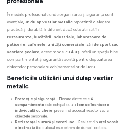
profesionale
În mediile profesionale unde organizarea și siguranța sunt
esențiale, un
dulap vestiar metalic
reprezintă o alegere
practică și durabilă. Indiferent dacă este utilizat în
restaurante, bucătării industriale, laboratoare de
patiserie, cafenele, unități comerciale, săli de sport sau
vestiare școlare
, acest model cu
4 uși
oferă un spațiu bine
compartimentat și siguranță sporită pentru depozitarea
obiectelor personale și echipamentelor de lucru.
Beneficiile utilizării unui dulap vestiar
metalic
Protecție și siguranță
– Fiecare dintre cele
4
compartimente
este echipat cu
sistem de închidere
individuală cu cheie
, prevenind accesul neautorizat la
obiectele personale.
Rezistență la uzură și coroziune
– Realizat din
oțel vopsit
electrostatic
, dulapul este extrem de durabil, protejat