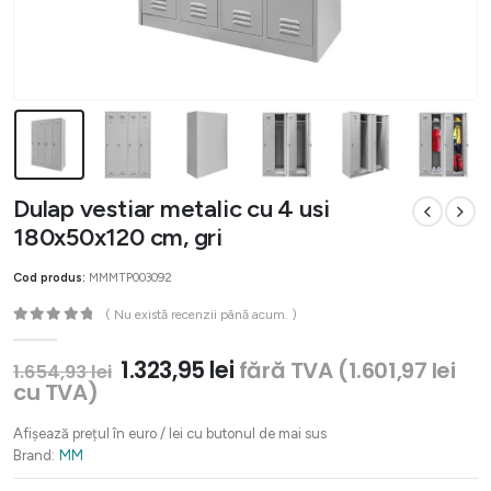
Dulap vestiar metalic cu 4 usi
180x50x120 cm, gri
Cod produs:
MMMTP003092
( Nu există recenzii până acum. )
0
out of 5
Prețul
Prețul
1.323,95
lei
fără TVA (
1.601,97
lei
1.654,93
lei
inițial
curent
cu TVA)
a
este:
fost:
1.323,95 lei.
Afișează prețul în euro / lei cu butonul de mai sus
1.654,93 lei.
Brand:
MM