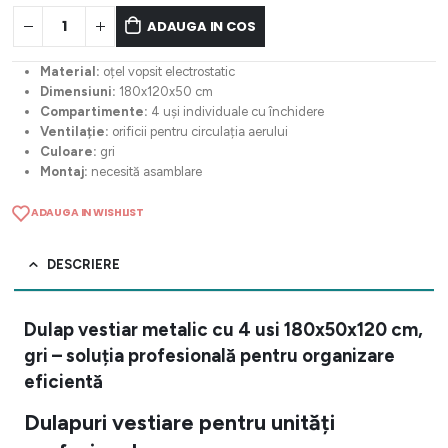
ADAUGA IN COS
Material:
oțel vopsit electrostatic
Dimensiuni:
180x120x50 cm
Compartimente:
4 uși individuale cu închidere
Ventilație:
orificii pentru circulația aerului
Culoare:
gri
Montaj:
necesită asamblare
ADAUGA IN WISHLIST
DESCRIERE
Dulap vestiar metalic cu 4 usi 180x50x120 cm,
gri – soluția profesională pentru organizare
eficientă
Dulapuri vestiare pentru unități