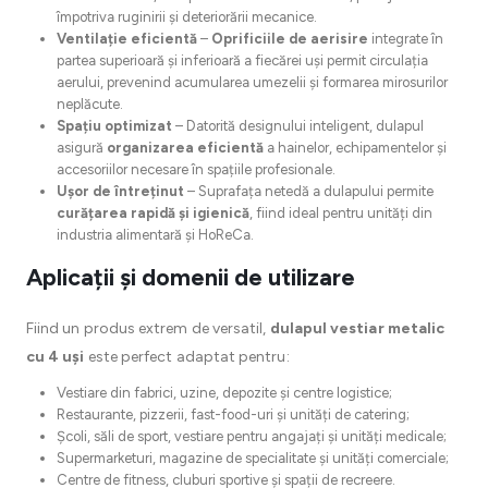
împotriva ruginirii și deteriorării mecanice.
Ventilație eficientă
–
Oprificiile de aerisire
integrate în
partea superioară și inferioară a fiecărei uși permit circulația
aerului, prevenind acumularea umezelii și formarea mirosurilor
neplăcute.
Spațiu optimizat
– Datorită designului inteligent, dulapul
asigură
organizarea eficientă
a hainelor, echipamentelor și
accesoriilor necesare în spațiile profesionale.
Ușor de întreținut
– Suprafața netedă a dulapului permite
curățarea rapidă și igienică
, fiind ideal pentru unități din
industria alimentară și HoReCa.
Aplicații și domenii de utilizare
Fiind un produs extrem de versatil,
dulapul vestiar metalic
cu 4 uși
este perfect adaptat pentru:
Vestiare din fabrici, uzine, depozite și centre logistice;
Restaurante, pizzerii, fast-food-uri și unități de catering;
Școli, săli de sport, vestiare pentru angajați și unități medicale;
Supermarketuri, magazine de specialitate și unități comerciale;
Centre de fitness, cluburi sportive și spații de recreere.