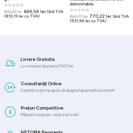
demontabila
0
out of 5
Prețul
Prețul
669,54
lei
fără TVA
836,92
lei
inițial
curent
0
out of 5
Prețul
Prețul
770,22
lei
(
810,15
lei
cu TVA)
fără TVA
962,77
lei
a
este:
inițial
curent
(
931,96
lei
cu TVA)
i.
fost:
669,54 lei.
a
este:
836,92 lei.
fost:
770,22 lei
962,77 lei.
Livrare Gratuita
La comenzi de peste 1000 lei
Consultanță Online
Experții noștri te ajuta să alegi echipamentul potrivit!
Prețuri Competitive
Plătești mai puțin, obții mai mult!
NETOPIA Payments