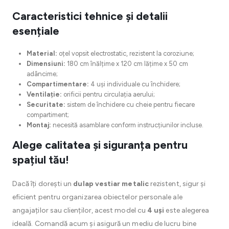
Caracteristici tehnice și detalii
esențiale
Material:
oțel vopsit electrostatic, rezistent la coroziune;
Dimensiuni:
180 cm înălțime x 120 cm lățime x 50 cm
adâncime;
Compartimentare:
4 uși individuale cu închidere;
Ventilație:
orificii pentru circulația aerului;
Securitate:
sistem de închidere cu cheie pentru fiecare
compartiment;
Montaj:
necesită asamblare conform instrucțiunilor incluse.
Alege calitatea și siguranța pentru
spațiul tău!
Dacă îți dorești un
dulap vestiar metalic
rezistent, sigur și
eficient pentru organizarea obiectelor personale ale
angajaților sau clienților, acest model cu
4 uși
este alegerea
ideală. Comandă acum și asigură un mediu de lucru bine