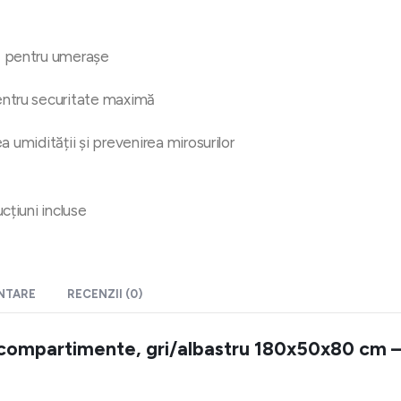
ră pentru umerașe
ntru securitate maximă
ea umidității și prevenirea mirosurilor
cțiuni incluse
ENTARE
RECENZII (0)
i compartimente, gri/albastru 180x50x80 cm –