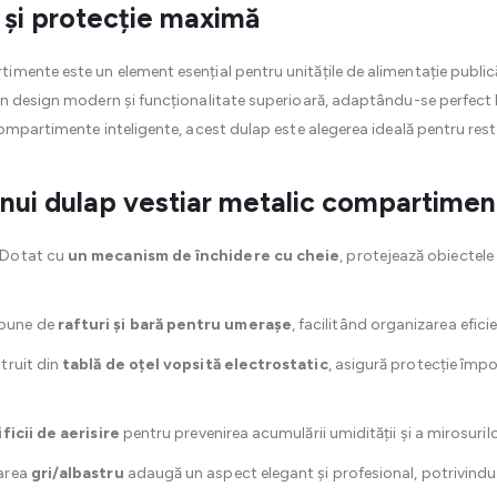
 și protecție maximă
mente este un element esențial pentru unitățile de alimentație publică, 
n design modern și funcționalitate superioară, adaptându-se perfect l
ompartimente inteligente, acest dulap este alegerea ideală pentru resta
i unui dulap vestiar metalic compartimen
 Dotat cu
un mecanism de închidere cu cheie
, protejează obiectel
pune de
rafturi și bară pentru umerașe
, facilitând organizarea eficie
truit din
tablă de oțel vopsită electrostatic
, asigură protecție împ
ificii de aerisire
pentru prevenirea acumulării umidității și a mirosuril
area
gri/albastru
adaugă un aspect elegant și profesional, potrivindu-