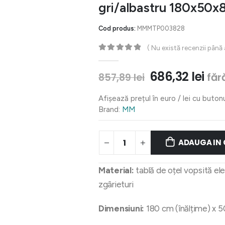
gri/albastru 180x50x
Cod produs:
MMMTP003828
( Nu există recenzii până
0
out of 5
Prețul
Pre
686,32
lei
făr
857,89
lei
inițial
cur
a
est
Afișează prețul în euro / lei cu buton
fost:
686,
Brand:
MM
857,89 lei.
ADAUGA IN
Material:
tablă de oțel vopsită ele
zgârieturi
Dimensiuni:
180 cm (înălțime) x 