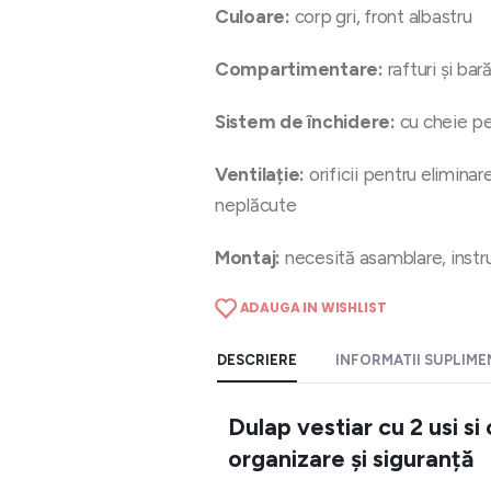
Culoare:
corp gri, front albastru
Compartimentare:
rafturi și ba
Sistem de închidere:
cu cheie pe
Ventilație:
orificii pentru eliminar
neplăcute
Montaj:
necesită asamblare, instru
ADAUGA IN WISHLIST
DESCRIERE
INFORMATII SUPLIM
Dulap vestiar cu 2 usi s
organizare și siguranță