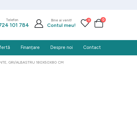
0
0
Telefon
Bine ai venit!
724 101 784
Contul meu!
fertă
Finanțare
Despre noi
Contact
ENTE, GRI/ALBASTRU 180X50X80 CM