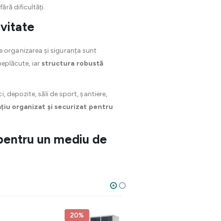
ără dificultăți.
ivitate
e organizarea și siguranța sunt
neplăcute, iar
structura robustă
, depozite, săli de sport, șantiere,
țiu organizat și securizat pentru
pentru un mediu de
20%
20%