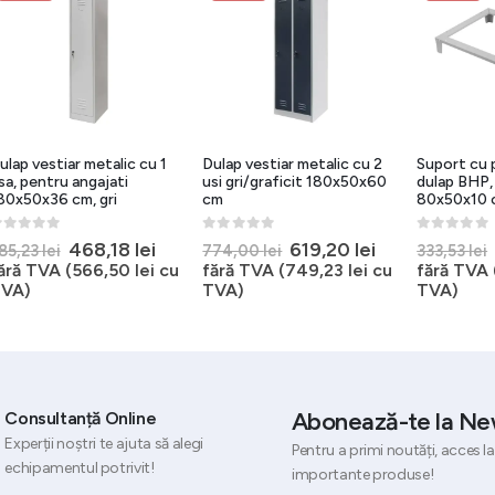
stiar metalic cu 1
Dulap vestiar metalic cu 2
Suport cu picioar
tru angajati
usi gri/graficit 180x50x60
dulap BHP, metal g
6 cm, gri
cm
80x50x10 cm
5
0
out of 5
0
out of 5
Prețul
Prețul
Prețul
Prețul
Prețu
468,18
lei
619,20
lei
266,
ei
774,00
lei
333,53
lei
inițial
curent
inițial
curent
inițial
A (
566,50
lei
cu
fără TVA (
749,23
lei
cu
fără TVA (
322,
a
este:
a
este:
a
TVA)
TVA)
fost:
468,18 lei.
fost:
619,20 lei.
fost:
585,23 lei.
774,00 lei.
333,53
Abonează-te la Ne
Consultanță Online
Experții noștri te ajuta să alegi
Pentru a primi noutăți, acces la
echipamentul potrivit!
importante produse!