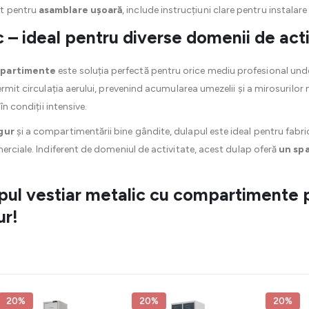
t pentru
asamblare ușoară
, include instrucțiuni clare pentru instalare f
c – ideal pentru diverse domenii de act
mpartimente
este soluția perfectă pentru orice mediu profesional und
rmit circulația aerului, prevenind acumularea umezelii și a mirosurilor 
în condiții intensive.
gur
și a compartimentării bine gândite, dulapul este ideal pentru fabrici
merciale. Indiferent de domeniul de activitate, acest dulap oferă
un spa
l vestiar metalic cu compartimente 
ur!
20%
20%