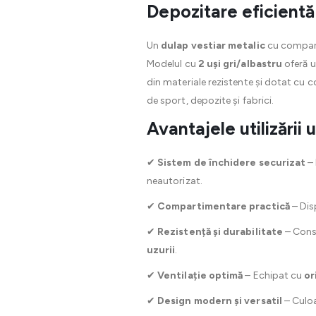
Depozitare eficientă
Un
dulap vestiar metalic
cu comparti
Modelul cu
2 uși gri/albastru
oferă u
din materiale rezistente și dotat cu c
de sport, depozite și fabrici.
Avantajele utilizări
✔
Sistem de închidere securizat
–
neautorizat.
✔
Compartimentare practică
– Dis
✔
Rezistență și durabilitate
– Cons
uzurii
.
✔
Ventilație optimă
– Echipat cu
or
✔
Design modern și versatil
– Culo