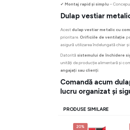
✔
Montaj rapid și simplu
– Concepu
Dulap vestiar metali
Acest
dulap vestiar metalic cu co
prioritare.
Orificiile de ventilație
pe
asigură utilizarea îndelungată chiar și 
Datorită
sistemului de închidere si
unități de producție alimentară și co
angajați sau clienți
.
Comandă acum dulapu
lucru organizat și sig
PRODUSE SIMILARE
20%
20%
20%