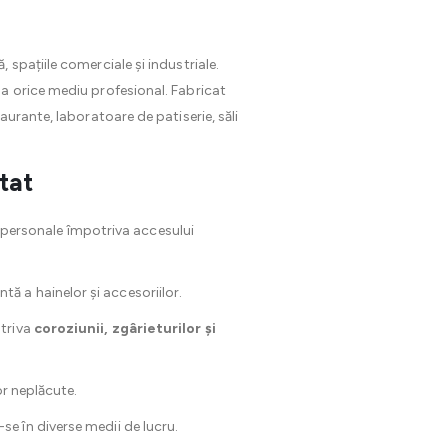
spațiile comerciale și industriale.
a orice mediu profesional. Fabricat
urante, laboratoare de patiserie, săli
tat
e personale împotriva accesului
ntă a hainelor și accesoriilor.
otriva
coroziunii, zgârieturilor și
or neplăcute.
se în diverse medii de lucru.