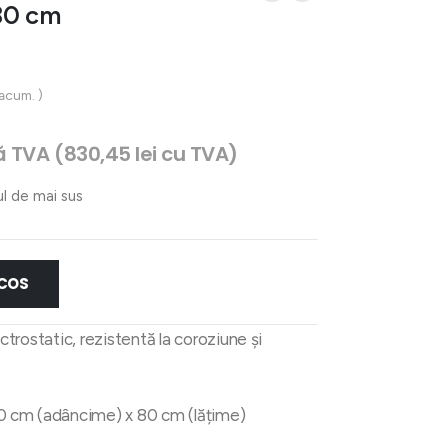
80 cm
 acum. )
țul
ă TVA (
830,45
lei
cu TVA)
ent
e:
ul de mai sus
32 lei.
 COS
ctrostatic, rezistentă la coroziune și
50 cm (adâncime) x 80 cm (lățime)