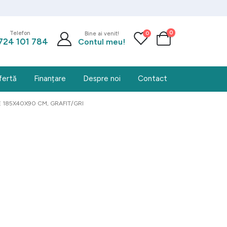
0
0
Telefon
Bine ai venit!
724 101 784
Contul meu!
fertă
Finanțare
Despre noi
Contact
 185X40X90 CM, GRAFIT/GRI