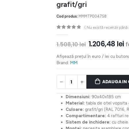
grafit/gri
Cod produs:
MMMTP004758
( Nu există recenzii până
0
out of 5
Prețul
P
1.206,48
lei
f
1.508,10
lei
inițial
c
a
e
Afișează prețul în euro / lei cu buton
fost:
1
Brand:
MM
1.508,10 lei.
ADAUGA IN
Dimensiuni:
90x40x185 cm
Material:
tabla de otel vopsita 
Culoare:
grafit/gri (RAL 7016, 
Compartimentare:
4 rafturi re
Sistem de inchidere:
cu cheie
Montaj:
necesita asamblare conf