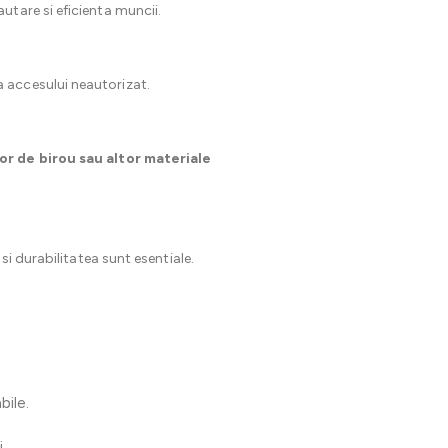
tare si eficienta muncii.
a accesului neautorizat.
or de birou sau altor materiale
 si durabilitatea sunt esentiale.
bile.
.