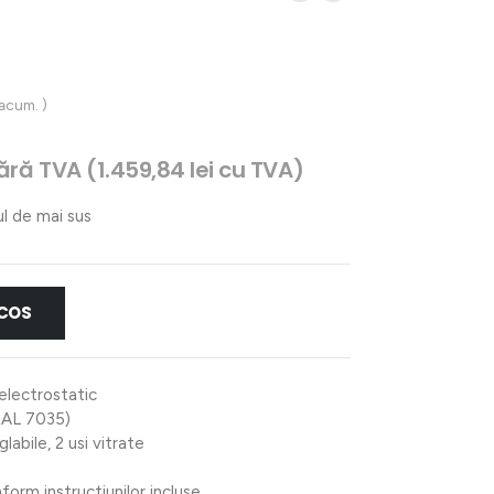
 acum. )
rețul
ără TVA (
1.459,84
lei
cu TVA)
urent
ste:
ul de mai sus
.206,48 lei.
 COS
electrostatic
RAL 7035)
glabile, 2 usi vitrate
orm instructiunilor incluse