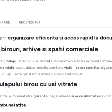
ENTARE
RECENZII (0)
te – organizare eficienta si acces rapid la do
 birouri, arhive si spatii comerciale
zat,
dulapul birou cu usi vitrate
reprezinta o alegere excelenta. Proi
omerciale
, acest dulap metalic combina
vizibilitatea sporita, sigura
c
, dulapul este rezistent la uzura si usor de intretinut.
dulapului birou cu usi vitrate
entru a imbunatati
siguranta, organizarea si accesibilitatea
in ori
 imbunatatita