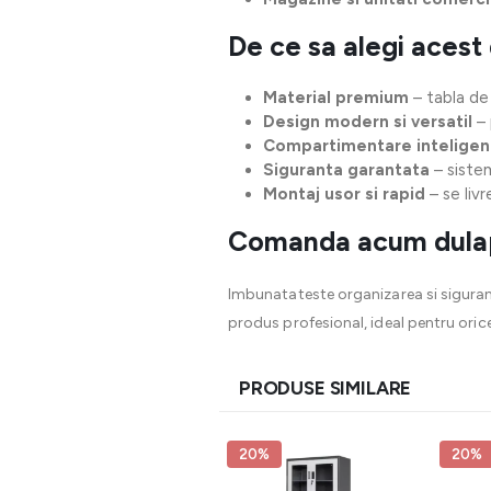
De ce sa alegi acest
Material premium
– tabla de 
Design modern si versatil
– 
Compartimentare inteligen
Siguranta garantata
– siste
Montaj usor si rapid
– se liv
Comanda acum dulapul
Imbunatateste organizarea si sigura
produs profesional, ideal pentru oric
PRODUSE SIMILARE
20%
20%
20%