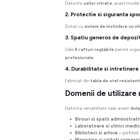
Datorita
usilor vitrate
, acest model
2. Protectie si siguranta spo
Dotat cu
sistem de inchidere cu c
3. Spatiu generos de depozi
Cele
4 rafturi reglabile
permit organ
profesionale
.
4. Durabilitate si intretiner
Fabricat din
tabla de otel rezisten
Domenii de utilizar
Datorita versatilitatii sale, acest
dula
Birouri si spatii administrat
Laboratoare si clinici medi
Biblioteci si arhive
– potrivit
Magazine si unitati comerci