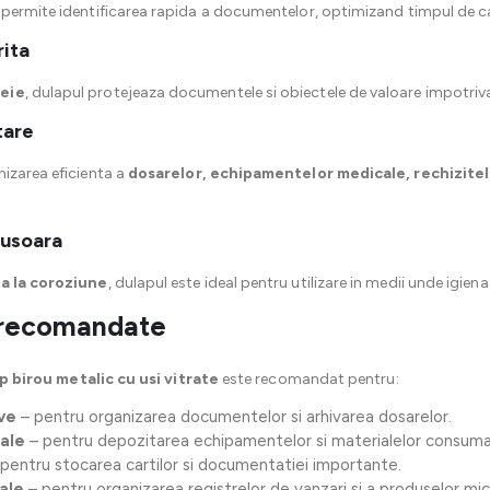
 permite identificarea rapida a documentelor, optimizand timpul de cau
rita
heie
, dulapul protejeaza documentele si obiectele de valoare impotriv
tare
izarea eficienta a
dosarelor, echipamentelor medicale, rechizitel
e usoara
ta la coroziune
, dulapul este ideal pentru utilizare in medii unde igiena
e recomandate
p birou metalic cu usi vitrate
este recomandat pentru:
ive
– pentru organizarea documentelor si arhivarea dosarelor.
cale
– pentru depozitarea echipamentelor si materialelor consuma
 pentru stocarea cartilor si documentatiei importante.
ale
– pentru organizarea registrelor de vanzari si a produselor mici