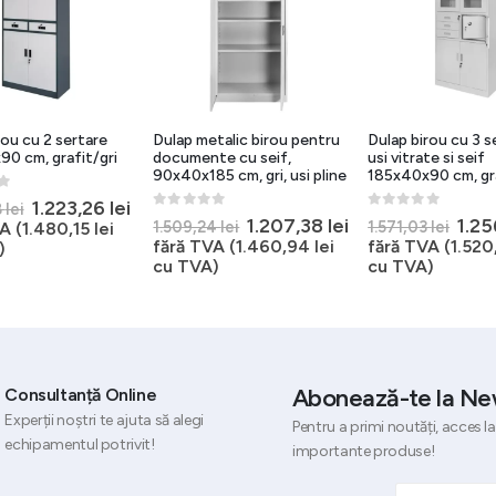
rou cu 2 sertare
Dulap metalic birou pentru
Dulap birou cu 3 s
0 cm, grafit/gri
documente cu seif,
usi vitrate si seif
90x40x185 cm, gri, usi pline
185x40x90 cm, gra
5
Prețul
Prețul
1.223,26
lei
8
lei
0
out of 5
0
out of 5
Prețul
Prețul
Preț
1.207,38
lei
1.2
inițial
curent
1.509,24
lei
1.571,03
lei
A (
1.480,15
lei
inițial
curent
iniți
a
este:
fără TVA (
1.460,94
lei
fără TVA (
1.52
)
a
este:
a
fost:
1.223,26 lei.
cu TVA)
cu TVA)
ei.
fost:
1.207,38 lei.
fost
1.529,08 lei.
1.509,24 lei.
1.57
Abonează-te la Ne
Consultanță Online
Experții noștri te ajuta să alegi
Pentru a primi noutăți, acces la
echipamentul potrivit!
importante produse!