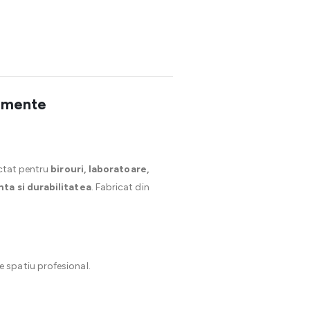
cumente
ectat pentru
birouri, laboratoare,
nta si durabilitatea
. Fabricat din
ce spatiu profesional.