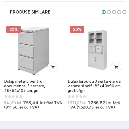
PRODUSE SIMILARE
20%
20%
Dulap metalic pentru
Dulap birou cu 3 sertare si usi
documente, 3 sertare,
vitrate si seif 185x40x90 cm,
46x64x103 cm, gri
grafit/gri
0
out of 5
0
out of 5
Prețul
Prețul
Prețul
Prețul
753,44
lei
1.256,82
lei
fără TVA
fără
941,80
lei
1.571,03
lei
inițial
curent
inițial
curent
(
911,66
lei
cu TVA)
TVA (
1.520,75
lei
cu TVA)
 lei.
a
este:
a
este:
fost:
753,44 lei.
fost:
1.256,82 
941,80 lei.
1.571,03 lei.