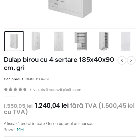
Dulap birou cu 4 sertare 185x40x90
cm, gri
Cod produs:
MMMTP004761
( Nu există recenzii până acum. )
0
out of 5
Prețul
Prețul
1.240,04
lei
fără TVA (
1.500,45
lei
1.550,05
lei
inițial
curent
cu TVA)
a
este:
fost:
1.240,04 lei.
Afișează prețul în euro / lei cu butonul de mai sus
1.550,05 lei.
Brand:
MM