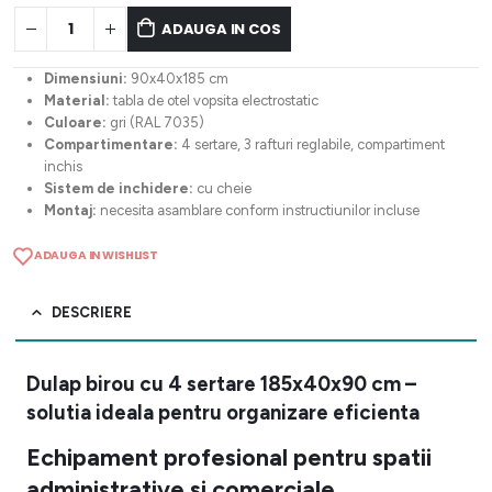
ADAUGA IN COS
Dimensiuni:
90x40x185 cm
Material:
tabla de otel vopsita electrostatic
Culoare:
gri (RAL 7035)
Compartimentare:
4 sertare, 3 rafturi reglabile, compartiment
inchis
Sistem de inchidere:
cu cheie
Montaj:
necesita asamblare conform instructiunilor incluse
ADAUGA IN WISHLIST
DESCRIERE
Dulap birou cu 4 sertare 185x40x90 cm –
solutia ideala pentru organizare eficienta
Echipament profesional pentru spatii
administrative si comerciale