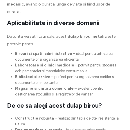
mecanic
, avand o durata lunga de viata si fiind usor de
curatat.
Aplicabilitate in diverse domenii
Datorita versatilitatii sale, acest
dulap birou metalic
este
potrivit pentru:
Birouri si spatii administrative
– ideal pentru arhivarea
documentelor si organizarea eficienta.
Laboratoare si clinici medicale
– potrivit pentru stocarea
echipamentelor si materialelor consumabile.
Biblioteci si arhive
– perfect pentru organizarea cartilor si
documentelor importante.
Magazine si unitati comerciale
– excelent pentru
gestionarea stocurilor si a registrelor de vanzari.
De ce sa alegi acest dulap birou?
Constructie robusta
– realizat din tabla de otel rezistenta la
uzura.
Design modern si practic
– ideal pentru orice spatiu