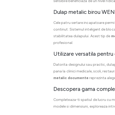
sensibile beneficiaza de un nivel ridi
Dulap metalic birou WENUS
Cele patru sertare incapatoare permit
continut. Sistemul inteligent de bloc
stabilitatea dulapului. Acest tip de
mo
profesional.
Utilizare versatila pentr
Datorita designului sau practic, dulap
pana la clinici medicale, scoli, resta
metalic documente
reprezinta alege
Descopera gama complet
Completeaza-ti spatiul de lucru cu mobi
modele si dimensiuni, exploreaza int