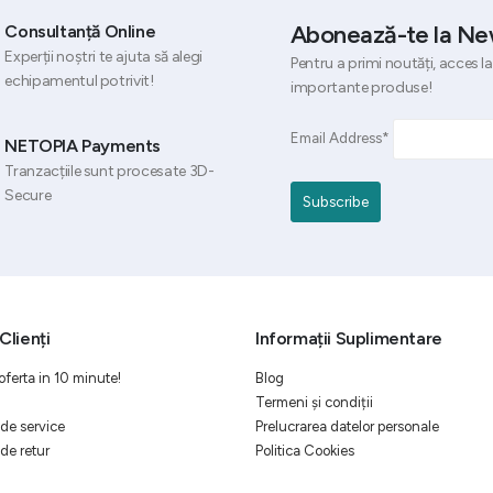
Abonează-te la Ne
Consultanță Online
Experții noștri te ajuta să alegi
Pentru a primi noutăți, acces la
echipamentul potrivit!
importante produse!
Email Address*
NETOPIA Payments
Tranzacțiile sunt procesate 3D-
Secure
Clienți
Informații Suplimentare
oferta in 10 minute!
Blog
Termeni și condiții
de service
Prelucrarea datelor personale
de retur
Politica Cookies