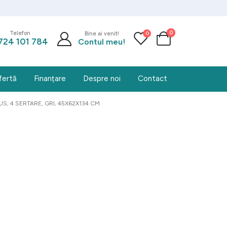
0
0
Telefon
Bine ai venit!
724 101 784
Contul meu!
fertă
Finanțare
Despre noi
Contact
 4 SERTARE, GRI, 45X62X134 CM