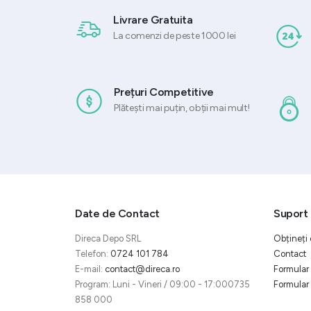
Livrare Gratuita
La comenzi de peste 1000 lei
Prețuri Competitive
Plătești mai puțin, obții mai mult!
Date de Contact
Suport 
Direca Depo SRL
Obțineți 
Telefon:
0724 101 784
Contact
E-mail:
contact@direca.ro
Formular 
Program: Luni - Vineri / 09:00 - 17:000735
Formular 
858 000