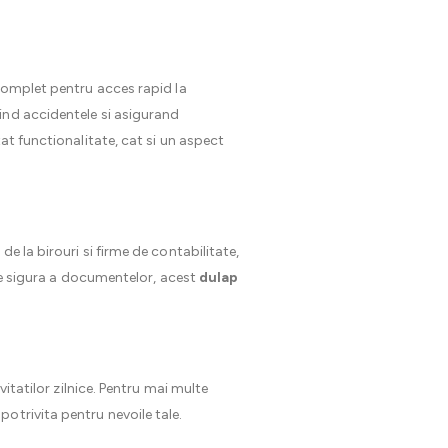
 complet pentru acces rapid la
ind accidentele si asigurand
at functionalitate, cat si un aspect
e la birouri si firme de contabilitate,
are sigura a documentelor, acest
dulap
itatilor zilnice. Pentru mai multe
potrivita pentru nevoile tale.