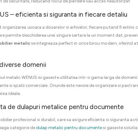
cat de securitate, reducand riscul de pierdere sau acces neautorizat.
 – eficienta si siguranta in fiecare detaliu
 organizarea usoara a dosarelor si arhivelor, fiecare putand fi extins
are permite deschiderea unei singure sertare la un moment dat, preven
bilier metalic
se integreaza perfect in orice birou modern, oferind at
u diverse domenii
ul metalic WENUS isi gaseste utilitatea intr-o gama larga de domenii: d
urante si spatii comerciale. Oriunde este nevoie de organizare si pastr
rea ideala.
a de dulapuri metalice pentru documente
lier profesional si durabil, care sa asigure eficienta si siguranta activ
reaga categorie de
dulap metalic pentru documente
si gaseste solutia 