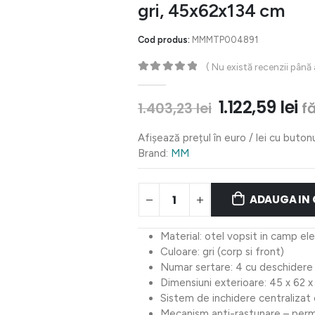
gri, 45x62x134 cm
Cod produs:
MMMTP004891
( Nu există recenzii până
0
out of 5
Prețul
Pr
1.122,59
lei
f
1.403,23
lei
inițial
c
a
es
Afișează prețul în euro / lei cu buton
fost:
1.
Brand:
MM
1.403,23 lei.
ADAUGA IN
Material: otel vopsit in camp el
Culoare: gri (corp si front)
Numar sertare: 4 cu deschider
Dimensiuni exterioare: 45 x 62 
Sistem de inchidere centralizat 
Mecanism anti-rastunare – permi