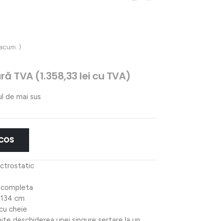
 acum. )
ețul
ără TVA (
1.358,33
lei
cu TVA)
urent
te:
ul de mai sus
122,59 lei.
 COS
ectrostatic
e completa
x 134 cm
cu cheie
te deschiderea unei singure sertare la un