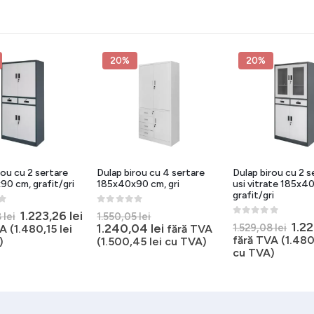
20%
20%
rou cu 2 sertare
Dulap birou cu 4 sertare
Dulap birou cu 2 s
0 cm, grafit/gri
185x40x90 cm, gri
usi vitrate 185x4
grafit/gri
5
0
out of 5
Prețul
Prețul
Prețul
1.223,26
lei
8
lei
1.550,05
lei
0
out of 5
Pre
1.2
inițial
curent
inițial
Prețul
1.240,04
lei
1.529,08
lei
A (
1.480,15
lei
fără TVA
iniți
a
este:
a
curent
fără TVA (
1.480
)
(
1.500,45
lei
cu TVA)
a
fost:
1.223,26 lei.
fost:
este:
cu TVA)
ei.
fost
1.529,08 lei.
1.550,05 lei.
1.240,04 lei.
1.52