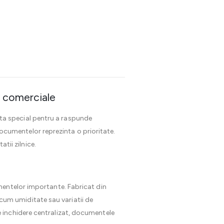
i comerciale
ta special pentru a raspunde
 documentelor reprezinta o prioritate.
atii zilnice.
mentelor importante. Fabricat din
recum umiditate sau variatii de
 inchidere centralizat, documentele