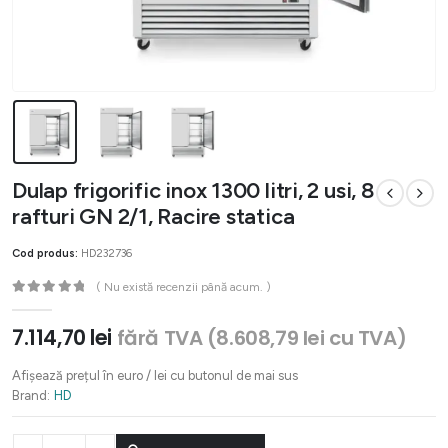
Dulap frigorific inox 1300 litri, 2 usi, 8
rafturi GN 2/1, Racire statica
Cod produs:
HD232736
( Nu există recenzii până acum. )
0
out of 5
7.114,70
lei
fără TVA (
8.608,79
lei
cu TVA)
Afișează prețul în euro / lei cu butonul de mai sus
Brand:
HD