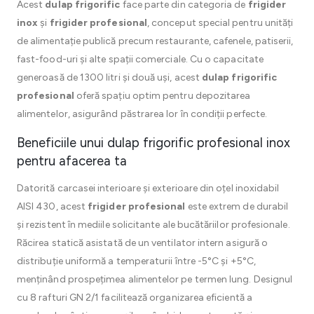
Acest
dulap frigorific
face parte din categoria de
frigider
inox
și
frigider profesional
, conceput special pentru unități
de alimentație publică precum restaurante, cafenele, patiserii,
fast-food-uri și alte spații comerciale. Cu o capacitate
generoasă de 1300 litri și două uși, acest
dulap frigorific
profesional
oferă spațiu optim pentru depozitarea
alimentelor, asigurând păstrarea lor în condiții perfecte.
Beneficiile unui dulap frigorific profesional inox
pentru afacerea ta
Datorită carcasei interioare și exterioare din oțel inoxidabil
AISI 430, acest
frigider profesional
este extrem de durabil
și rezistent în mediile solicitante ale bucătăriilor profesionale.
Răcirea statică asistată de un ventilator intern asigură o
distribuție uniformă a temperaturii între -5°C și +5°C,
menținând prospețimea alimentelor pe termen lung. Designul
cu 8 rafturi GN 2/1 facilitează organizarea eficientă a