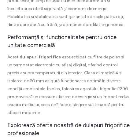
produselor, în timp ce ușile cu închidere automată și
încuietoarea oferă siguranță și economii de energie.
Mobilitatea și stabilitatea sunt garantate de cele patru roți,
dintre care două cu frână, și de mânerul profilat ergonomic.
Performanță și funcționalitate pentru orice
unitate comercială
Acest
dulapuri frigorifice
este echipat cu filtre de polen și
un termostat electronic cu afișaj digital, oferind control
precis asupra temperaturii din interior. Clasa climatică 4 și
izolarea de 60 mm asigură funcționarea optimă în diverse
condiții ambientale. În plus, folosirea agentului frigorific R290
promovează un consum eficient de energie și un impact redus
asupra mediului, ceea ce îl face o alegere sustenabilă pentru
afaceri moderne.
Explorează oferta noastră de dulapuri frigorifice
profesionale