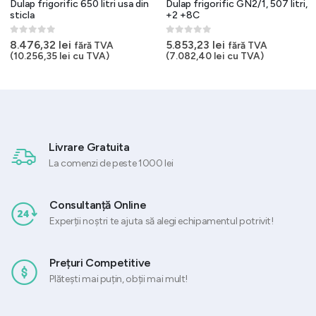
Dulap frigorific 650 litri usa din
Dulap frigorific GN2/1, 507 litri,
sticla
+2 +8C
0
out of 5
0
out of 5
8.476,32
lei
5.853,23
lei
fără TVA
fără TVA
(
10.256,35
lei
cu TVA)
(
7.082,40
lei
cu TVA)
Livrare Gratuita
La comenzi de peste 1000 lei
Consultanță Online
Experții noștri te ajuta să alegi echipamentul potrivit!
Prețuri Competitive
Plătești mai puțin, obții mai mult!