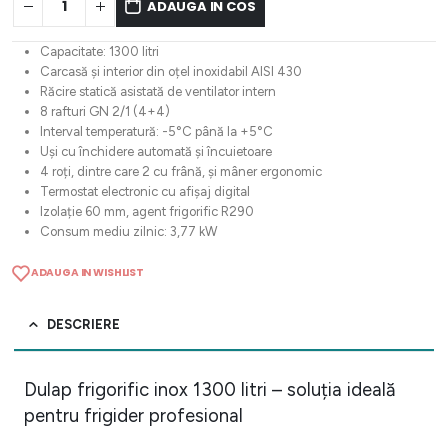
ADAUGA IN COS
Capacitate: 1300 litri
Carcasă și interior din oțel inoxidabil AISI 430
Răcire statică asistată de ventilator intern
8 rafturi GN 2/1 (4+4)
Interval temperatură: -5°C până la +5°C
Uși cu închidere automată și încuietoare
4 roți, dintre care 2 cu frână, și mâner ergonomic
Termostat electronic cu afișaj digital
Izolație 60 mm, agent frigorific R290
Consum mediu zilnic: 3,77 kW
ADAUGA IN WISHLIST
DESCRIERE
Dulap frigorific inox 1300 litri – soluția ideală
pentru frigider profesional