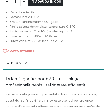
ADAUGA IN COS
Capacitate: 670 litri
Carcasă inox cu 1 ușă
3 rafturi, sarcină maximă 40 kg/raft
Răcire asistată de ventilator, temperatură 0-8°C
4 roți, dintre care 2 cu frână pentru siguranță
Dimensiuni: 730x805x(H)2065 mm
Putere consum: 220W, tensiune 230V
ADAUGA IN WISHLIST
DESCRIERE
Dulap frigorific inox 670 litri – soluția
profesională pentru refrigerare eficientă
Parte din categoria echipamentelor frigorifice profesionale,
acest
dulap frigorific
din inox este esențial pentru orice
unitate din domeniul alimentar, precum restaurante, cafenele,