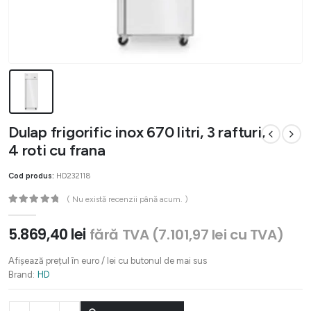
Dulap frigorific inox 670 litri, 3 rafturi,
4 roti cu frana
Cod produs:
HD232118
( Nu există recenzii până acum. )
0
out of 5
5.869,40
lei
fără TVA (
7.101,97
lei
cu TVA)
Afișează prețul în euro / lei cu butonul de mai sus
Brand:
HD