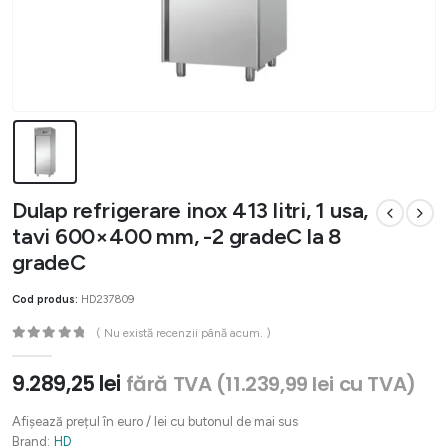
Dulap refrigerare inox 413 litri, 1 usa,
tavi 600×400 mm, -2 gradeC la 8
gradeC
Cod produs:
HD237809
( Nu există recenzii până acum. )
0
out of 5
9.289,25
lei
fără TVA (
11.239,99
lei
cu TVA)
Afișează prețul în euro / lei cu butonul de mai sus
Brand:
HD