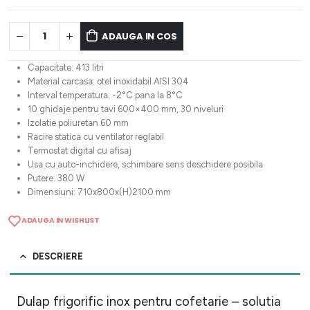
ADAUGA IN COS
Capacitate: 413 litri
Material carcasa: otel inoxidabil AISI 304
Interval temperatura: -2°C pana la 8°C
10 ghidaje pentru tavi 600×400 mm, 30 niveluri
Izolatie poliuretan 60 mm
Racire statica cu ventilator reglabil
Termostat digital cu afisaj
Usa cu auto-inchidere, schimbare sens deschidere posibila
Putere: 380 W
Dimensiuni: 710x800x(H)2100 mm
ADAUGA IN WISHLIST
DESCRIERE
Dulap frigorific inox pentru cofetarie – solutia