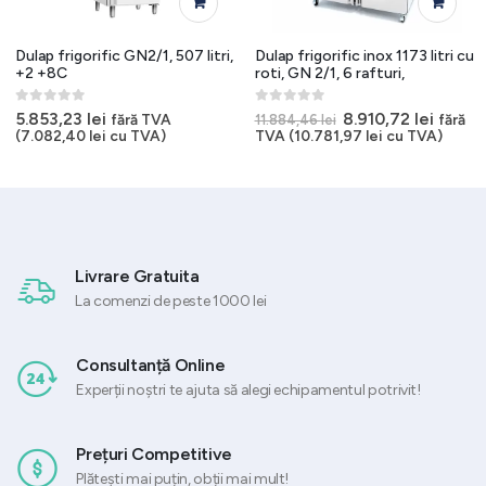
Dulap frigorific GN2/1, 507 litri,
Dulap frigorific inox 1173 litri cu
+2 +8C
roti, GN 2/1, 6 rafturi,
0
out of 5
0
out of 5
Prețul
Prețul
5.853,23
lei
8.910,72
lei
fără TVA
fără
11.884,46
lei
inițial
curen
(
7.082,40
lei
cu TVA)
TVA (
10.781,97
lei
cu TVA)
a
este:
fost:
8.910,7
11.884,46 lei.
Livrare Gratuita
La comenzi de peste 1000 lei
Consultanță Online
Experții noștri te ajuta să alegi echipamentul potrivit!
Prețuri Competitive
Plătești mai puțin, obții mai mult!